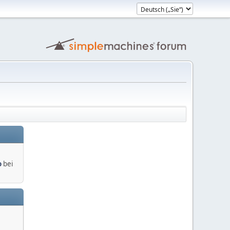
o
bei