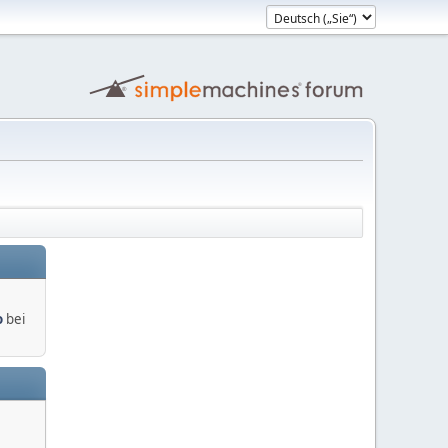
o
bei