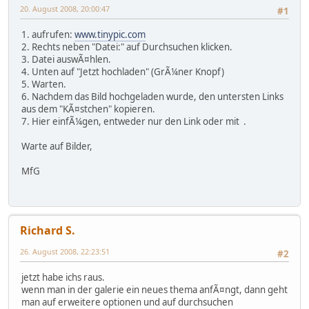
20. August 2008, 20:00:47
#1
1. aufrufen:
www.tinypic.com
2. Rechts neben "Datei:" auf Durchsuchen klicken.
3. Datei auswÃ¤hlen.
4. Unten auf "Jetzt hochladen" (GrÃ¼ner Knopf)
5. Warten.
6. Nachdem das Bild hochgeladen wurde, den untersten Links
aus dem "KÃ¤stchen" kopieren.
7. Hier einfÃ¼gen, entweder nur den Link oder mit
.
Warte auf Bilder,
MfG
Richard S.
26. August 2008, 22:23:51
#2
jetzt habe ichs raus.
wenn man in der galerie ein neues thema anfÃ¤ngt, dann geht
man auf erweitere optionen und auf durchsuchen