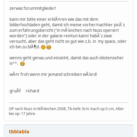
zerwas forummitglieder!
kann mir bitte einer erklÃ¤ren wie das mit dem
bilderhochladen geht, damit ich meine vorher/nachher picÂ´s
zum erfahrungsbericht ("in mÃ¼nchen nach Nuss operiert
worden") oder in der galarie reintun kann! habÂ´s zwar
versucht, aber das geht nicht so gut wie z.b. in my space, oder
ich bin zu blÃ¶d.
wenns geht genau und einzelnt, damit das auch idiotensicher
is^^.
wÃ¤r froh wenn mir jemand schreiben wÃ¼rd!
gruÃŸ richard
OP nach Nuss in MÃ¼nchen 2008, Tb-tiefe 3cm /nach op 0 cm, Alter
bei op: 17 Jahre
tbblabla