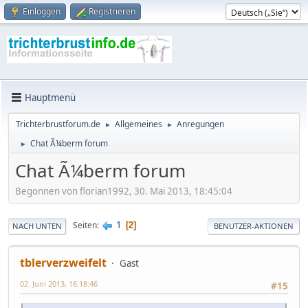
Einloggen
Registrieren
Hauptmenü
Trichterbrustforum.de
Allgemeines
Anregungen
►
►
Chat Ã¼berm forum
►
Chat Ã¼berm forum
Begonnen von florian1992, 30. Mai 2013, 18:45:04
1
Seiten
2
NACH UNTEN
BENUTZER-AKTIONEN
tblerverzweifelt
Gast
02. Juni 2013, 16:18:46
#15