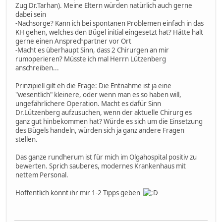
Zug Dr.Tarhan). Meine Eltern würden natürlich auch gerne
dabei sein
-Nachsorge? Kann ich bei spontanen Problemen einfach in das
KH gehen, welches den Bügel initial eingesetzt hat? Hätte halt
gerne einen Ansprechpartner vor Ort
-Macht es überhaupt Sinn, dass 2 Chirurgen an mir
rumoperieren? Müsste ich mal Herrn Lützenberg
anschreiben...
Prinzipiell gilt eh die Frage: Die Entnahme ist ja eine
"wesentlich" kleinere, oder wenn man es so haben will,
ungefährlichere Operation. Macht es dafür Sinn
Dr.Lützenberg aufzusuchen, wenn der aktuelle Chirurg es
ganz gut hinbekommen hat? Würde es sich um die Einsetzung
des Bügels handeln, würden sich ja ganz andere Fragen
stellen.
Das ganze rundherum ist für mich im Olgahospital positiv zu
bewerten. Sprich sauberes, modernes Krankenhaus mit
nettem Personal.
Hoffentlich könnt ihr mir 1-2 Tipps geben