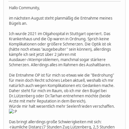
Hallo Community,
im nächsten August steht planmäßig die Entnahme meines
Bügels an.
Ich wurde 2021 im Olgahospital in Stuttgart operiert. Das
Krankenhaus und die Op waren in Ordnung. Sprich keine
Komplikationen oder größere Schmerzen. Die Optik ist ok
(hätte noch etwas "ausgebeulter" sein können), allerdings
kämpfe ich seit jetzt über 2 Jahren mit
Ausdauer-/Atemproblemen, manchmal sogar stärkere
Schmerzen. Allerdings alles im Rahmen des Aushaltbaren.
Die Entnahme OP ist für mich so etwas wie die "Bedrohung"
für mein doch Recht schönes Leben aktuell, weshalb ich mir
natürlich auch wegen Komplikationen etc Gedanken mache.
Daher steht für mich im Raum, ob ich mir den Bügel bei
Dr.Lützenberg oder Dr.Tarhan entnehmen möchte (beide
Ärzte mit mehr Reputation in dem Bereich).
Würde mir halt wesentlich mehr Seelenfrieden verschaffen.
Das bringt allerdings große Schwierigkeiten mit sich:
-räumliche Distanz (7 Stunden Zug Lützenberg, 2,5 Stunden