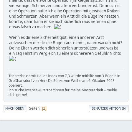
meinte, dass die zweite Operation (im Gegensatz zur 1.) mit
viel weniger Schmerzen und allem verbunden ist. Dennoch ist
eine Operation natürlich eine Operation mit gewissen Risiken
und Schmerzen. Aber wenn ein Arzt dir die Bügel reinsetzen
konnte, dann kann er sie auch sicherlich raus nehmen ohne
etwas falsch zu machen.
Wenn es dir eine Sicherheit gibt, einen anderen Arzt
aufzusuchen der dir die Bügel raus nimmt, dann: warum nicht?
Deine Eltern werden dich sicherlich unterstützen und was ist
ein Tag Fahrt im Vergleich zu einem sichereren Gefühl? Nichts
Trichterbrust mit Haller-Index von 7,3 wurde mithilfe von 3 Bügeln in
Großhansdorf von Herr Dr. Sönke von Weihe am 6. Oktober 2023
operiert.
Ich suche Interview-Partner:innen für meine Masterarbeit – melde
dich gerne!
Seiten
1
NACH OBEN
BENUTZER-AKTIONEN