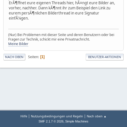
ErÃ¶ffnet eure eigenen Threads hier, hÃ¤ngt eure Bilder an,
vorher, nachher. Dann kÃ¶nnt ihr zum Beispiel den Link zu
eurem persÃ¶nlichen Bilderthread in eure Signatur
einfÃ¼gen.
(Nur) Bei Problemen mit dieser Seite und deren Benutzern oder bei
Fragen zur Technik, schickt mir eine Privatnachricht.
Meine Bilder
Seiten
1
NACH OBEN
BENUTZER-AKTIONEN
|
|
Hilfe
Nutzungsbedingungen und Regeln
Nach oben ▲
,
SMF 2.1.7 © 2026
Simple Machines