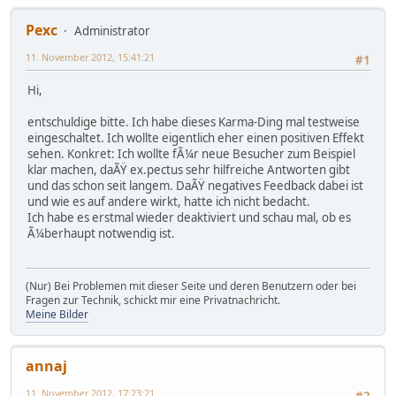
Pexc
Administrator
11. November 2012, 15:41:21
#1
Hi,
entschuldige bitte. Ich habe dieses Karma-Ding mal testweise
eingeschaltet. Ich wollte eigentlich eher einen positiven Effekt
sehen. Konkret: Ich wollte fÃ¼r neue Besucher zum Beispiel
klar machen, daÃŸ ex.pectus sehr hilfreiche Antworten gibt
und das schon seit langem. DaÃŸ negatives Feedback dabei ist
und wie es auf andere wirkt, hatte ich nicht bedacht.
Ich habe es erstmal wieder deaktiviert und schau mal, ob es
Ã¼berhaupt notwendig ist.
(Nur) Bei Problemen mit dieser Seite und deren Benutzern oder bei
Fragen zur Technik, schickt mir eine Privatnachricht.
Meine Bilder
annaj
11. November 2012, 17:23:21
#2