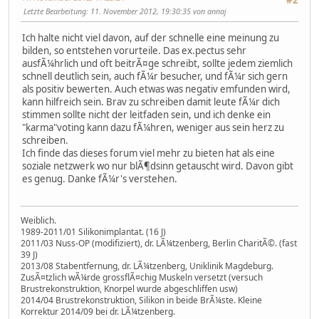
Letzte Bearbeitung
: 11. November 2012, 19:30:35 von annaj
Ich halte nicht viel davon, auf der schnelle eine meinung zu
bilden, so entstehen vorurteile. Das ex.pectus sehr
ausfÃ¼hrlich und oft beitrÃ¤ge schreibt, sollte jedem ziemlich
schnell deutlich sein, auch fÃ¼r besucher, und fÃ¼r sich gern
als positiv bewerten. Auch etwas was negativ emfunden wird,
kann hilfreich sein. Brav zu schreiben damit leute fÃ¼r dich
stimmen sollte nicht der leitfaden sein, und ich denke ein
"karma"voting kann dazu fÃ¼hren, weniger aus sein herz zu
schreiben.
Ich finde das dieses forum viel mehr zu bieten hat als eine
soziale netzwerk wo nur blÃ¶dsinn getauscht wird. Davon gibt
es genug. Danke fÃ¼r's verstehen.
Weiblich.
1989-2011/01 Silikonimplantat. (16 J)
2011/03 Nuss-OP (modifiziert), dr. LÃ¼tzenberg, Berlin CharitÃ©. (fast
39 J)
2013/08 Stabentfernung, dr. LÃ¼tzenberg, Uniklinik Magdeburg.
ZusÃ¤tzlich wÃ¼rde grossflÃ¤chig Muskeln versetzt (versuch
Brustrekonstruktion, Knorpel wurde abgeschliffen usw)
2014/04 Brustrekonstruktion, Silikon in beide BrÃ¼ste. Kleine
Korrektur 2014/09 bei dr. LÃ¼tzenberg.