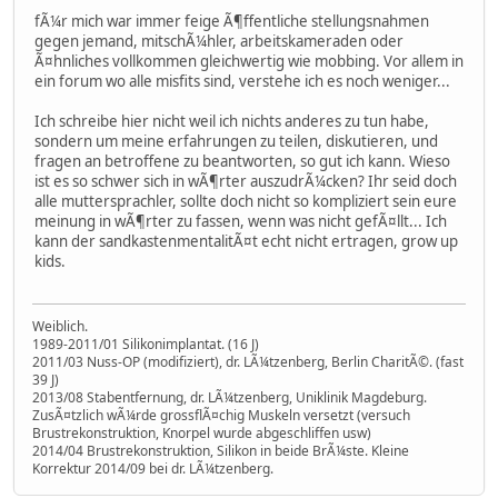
fÃ¼r mich war immer feige Ã¶ffentliche stellungsnahmen
gegen jemand, mitschÃ¼hler, arbeitskameraden oder
Ã¤hnliches vollkommen gleichwertig wie mobbing. Vor allem in
ein forum wo alle misfits sind, verstehe ich es noch weniger...
Ich schreibe hier nicht weil ich nichts anderes zu tun habe,
sondern um meine erfahrungen zu teilen, diskutieren, und
fragen an betroffene zu beantworten, so gut ich kann. Wieso
ist es so schwer sich in wÃ¶rter auszudrÃ¼cken? Ihr seid doch
alle muttersprachler, sollte doch nicht so kompliziert sein eure
meinung in wÃ¶rter zu fassen, wenn was nicht gefÃ¤llt... Ich
kann der sandkastenmentalitÃ¤t echt nicht ertragen, grow up
kids.
Weiblich.
1989-2011/01 Silikonimplantat. (16 J)
2011/03 Nuss-OP (modifiziert), dr. LÃ¼tzenberg, Berlin CharitÃ©. (fast
39 J)
2013/08 Stabentfernung, dr. LÃ¼tzenberg, Uniklinik Magdeburg.
ZusÃ¤tzlich wÃ¼rde grossflÃ¤chig Muskeln versetzt (versuch
Brustrekonstruktion, Knorpel wurde abgeschliffen usw)
2014/04 Brustrekonstruktion, Silikon in beide BrÃ¼ste. Kleine
Korrektur 2014/09 bei dr. LÃ¼tzenberg.