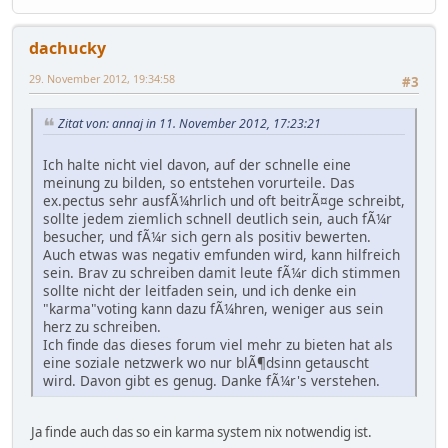
dachucky
29. November 2012, 19:34:58
#3
Zitat von: annaj in 11. November 2012, 17:23:21
Ich halte nicht viel davon, auf der schnelle eine
meinung zu bilden, so entstehen vorurteile. Das
ex.pectus sehr ausfÃ¼hrlich und oft beitrÃ¤ge schreibt,
sollte jedem ziemlich schnell deutlich sein, auch fÃ¼r
besucher, und fÃ¼r sich gern als positiv bewerten.
Auch etwas was negativ emfunden wird, kann hilfreich
sein. Brav zu schreiben damit leute fÃ¼r dich stimmen
sollte nicht der leitfaden sein, und ich denke ein
"karma"voting kann dazu fÃ¼hren, weniger aus sein
herz zu schreiben.
Ich finde das dieses forum viel mehr zu bieten hat als
eine soziale netzwerk wo nur blÃ¶dsinn getauscht
wird. Davon gibt es genug. Danke fÃ¼r's verstehen.
Ja finde auch das so ein karma system nix notwendig ist.