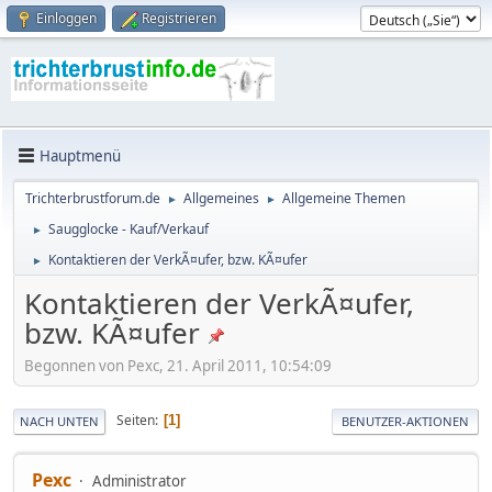
Einloggen
Registrieren
Hauptmenü
Trichterbrustforum.de
Allgemeines
Allgemeine Themen
►
►
Saugglocke - Kauf/Verkauf
►
Kontaktieren der VerkÃ¤ufer, bzw. KÃ¤ufer
►
Kontaktieren der VerkÃ¤ufer,
bzw. KÃ¤ufer
Begonnen von Pexc, 21. April 2011, 10:54:09
Seiten
1
NACH UNTEN
BENUTZER-AKTIONEN
Pexc
Administrator