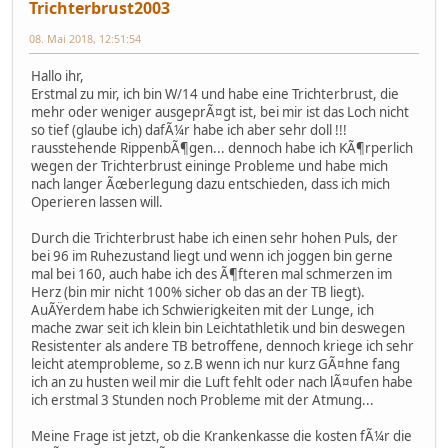
Trichterbrust2003
08. Mai 2018, 12:51:54
Hallo ihr,
Erstmal zu mir, ich bin W/14 und habe eine Trichterbrust, die
mehr oder weniger ausgeprÃ¤gt ist, bei mir ist das Loch nicht
so tief (glaube ich) dafÃ¼r habe ich aber sehr doll !!!
rausstehende RippenbÃ¶gen... dennoch habe ich KÃ¶rperlich
wegen der Trichterbrust eininge Probleme und habe mich
nach langer Ãœberlegung dazu entschieden, dass ich mich
Operieren lassen will.
Durch die Trichterbrust habe ich einen sehr hohen Puls, der
bei 96 im Ruhezustand liegt und wenn ich joggen bin gerne
mal bei 160, auch habe ich des Ã¶fteren mal schmerzen im
Herz (bin mir nicht 100% sicher ob das an der TB liegt).
AuÃŸerdem habe ich Schwierigkeiten mit der Lunge, ich
mache zwar seit ich klein bin Leichtathletik und bin deswegen
Resistenter als andere TB betroffene, dennoch kriege ich sehr
leicht atemprobleme, so z.B wenn ich nur kurz GÃ¤hne fang
ich an zu husten weil mir die Luft fehlt oder nach lÃ¤ufen habe
ich erstmal 3 Stunden noch Probleme mit der Atmung...
Meine Frage ist jetzt, ob die Krankenkasse die kosten fÃ¼r die