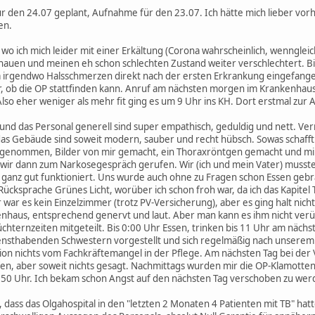
 den 24.07 geplant, Aufnahme für den 23.07. Ich hätte mich lieber vorh
en.
wo ich mich leider mit einer Erkältung (Corona wahrscheinlich, wennglei
hauen und meinen eh schon schlechten Zustand weiter verschlechtert. Bi
a irgendwo Halsschmerzen direkt nach der ersten Erkrankung eingefang
ar, ob die OP stattfinden kann. Anruf am nächsten morgen im Krankenhau
Also eher weniger als mehr fit ging es um 9 Uhr ins KH. Dort erstmal zu
nd das Personal generell sind super empathisch, geduldig und nett. Verm
 das Gebäude sind soweit modern, sauber und recht hübsch. Sowas schafft
genommen, Bilder von mir gemacht, ein Thoraxröntgen gemacht und mir 
wir dann zum Narkosegespräch gerufen. Wir (ich und mein Vater) musste
 ganz gut funktioniert. Uns wurde auch ohne zu Fragen schon Essen geb
ücksprache Grünes Licht, worüber ich schon froh war, da ich das Kapitel 
r war es kein Einzelzimmer (trotz PV-Versicherung), aber es ging halt ni
enhaus, entsprechend genervt und laut. Aber man kann es ihm nicht ve
hternzeiten mitgeteilt. Bis 0:00 Uhr Essen, trinken bis 11 Uhr am nächs
iensthabenden Schwestern vorgestellt und sich regelmäßig nach unser
ion nichts vom Fachkräftemangel in der Pflege. Am nächsten Tag bei der 
fen, aber soweit nichts gesagt. Nachmittags wurden mir die OP-Klamotten
 16:50 Uhr. Ich bekam schon Angst auf den nächsten Tag verschoben zu we
 dass das Olgahospital in den "letzten 2 Monaten 4 Patienten mit TB" hatt