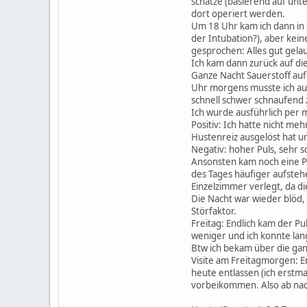
schätze (basierend auf unte
dort operiert werden.
Um 18 Uhr kam ich dann in 
der Intubation?), aber ke
gesprochen: Alles gut gelau
Ich kam dann zurück auf di
Ganze Nacht Sauerstoff auf
Uhr morgens musste ich auf 
schnell schwer schnaufend 
Ich wurde ausführlich per m
Positiv: Ich hatte nicht 
Hustenreiz ausgelöst hat un
Negativ: hoher Puls, sehr sc
Ansonsten kam noch eine Ph
des Tages häufiger aufstehe
Einzelzimmer verlegt, da di
Die Nacht war wieder blöd,
Störfaktor.
Freitag: Endlich kam der P
weniger und ich konnte la
Btw ich bekam über die gan
Visite am Freitagmorgen: E
heute entlassen (ich erstm
vorbeikommen. Also ab nach