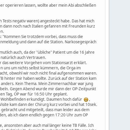
er operieren lassen, wollte aber mein Abi abschließen
ch Tests negativ waren) angesteckt habe. Das hat mich
n dann noch nach Italien gefanren mit Freunden kurz
en.
s: "Kommen Sie trotzdem vorbei, dass muss die
r Anmeldung und dann auf die Station. Narkosegespräch
utlich auch, da der "übliche" Patient um die 16 Jahre
 natürlich auch Vertrauen.
das weitere Vorgehen vom Stationsarzt erklärt.
n uns um nichts selbst kümmern, die Orga im
racht, obwohl wir noch nicht final aufgenommen waren.
TB hinter mir haben wollte. Zurück auf der Station kam
cht anders. Kein Thema. Mein Zimmernachbar war jung
rübeln. Gegen Abend wurde mir dann der OP-Zeitpunkt
ten Tag, OP war für 16:50 Uhr geplant.
em Wohlbefinden erkundigt. Daumen hoch dafür
,
Visite kam dann der Chirurg kurz vorbei und hat 10sek.
 gebracht und mitgeteilt, dass man leider aus dem
rden, als ich dann endlich gegen 17:20 Uhr zum OP
e, ansonsten aber auch mal länger keine TB Fälle. Ich