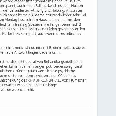
h werde wieder fitter (konnte mir ohne Pause zum
verspannt, auch jeden Fall merke ich es beim Husten
an der veränderten Atmung und Haltung. Ansonsten
ich sagen ist mein Allgemeinzustand wieder sehr viel
. Am Montag lasse ich den Hausarzt nochmal mit dem
leichtem Training (spazieren) anfange. Dann nach 2
ieder ins Gym. Es müssen keine Fäden gezogen werden,
Narbe links korrigiert, auch wenn ich es selbst noch
se) mich demnächst nochmal mit Bildern melden, wie es
ch wenn die Antwort länger dauern kann.
 erstmal die nicht-operativen Behandlungsmethoden,
f gehen kann mit einem langen pot. Leidensweg. Lasst
ptischen Gründen (auch wenn ich die psychische
ocke sollten vor dem erwägen einer OP definitiv
OP-Entscheidung des KH AUF KEINEN FALL von räumlicher
: Erwartet Probleme und eine lange
würde weiß ich nicht.