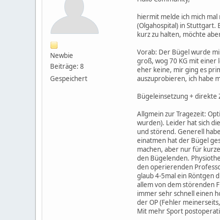
hiermit melde ich mich mal
(Olgahospital) in Stuttgart
kurz zu halten, möchte abe
Vorab: Der Bügel wurde mir
Newbie
groß, wog 70 KG mit einer l
Beiträge: 8
eher keine, mir ging es pr
Gespeichert
auszuprobieren, ich habe mi
Bügeleinsetzung + direkte 
Allgmein zur Tragezeit: Opt
wurden). Leider hat sich d
und störend. Generell habe
einatmen hat der Bügel ge
machen, aber nur für kurze
den Bügelenden. Physiother
den operierenden Professor
glaub 4-5mal ein Röntgen d
allem von dem störenden Fr
immer sehr schnell einen h
der OP (Fehler meinerseits
Mit mehr Sport postoperativ