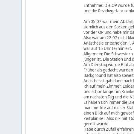
Entnahme: Die OP wurde für
und die Rezidivgefahr senk
Am 05.07 war mein Abiball, 
ziemlich aus den Socken ge
vor der OP und habe mir d
Also war am 22.07 nicht kl
Anästhesie entscheiden.". 
war auf 15 Uhr terminiert.
Allgemein: Die Schwestern u
jünger ist. Die Station und
Am Dienstag wurde Blut ab
Früher als gedacht wurden 
Background hat also soweit
Anästhesist gab dann nach R
ich auf mein Zimmer. Leide
und schon länger im Krank
am nächsten Tag und die Nüc
Es haben sich immer die D
man merkte auf dieser Stat
einen Blick auf mich gewor
Zeitplan sei. Also nix mit
gerollt wurde.
Habe durch Zufall erfahren,