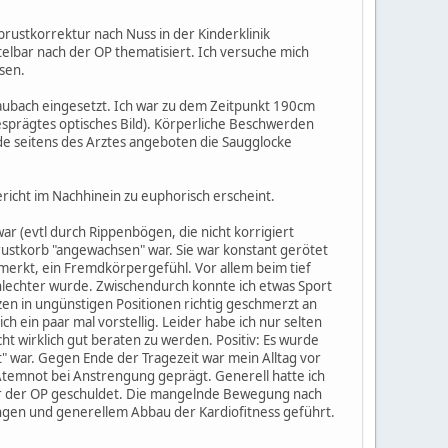
rustkorrektur nach Nuss in der Kinderklinik
ttelbar nach der OP thematisiert. Ich versuche mich
sen.
taubach eingesetzt. Ich war zu dem Zeitpunkt 190cm
gesprägtes optisches Bild). Körperliche Beschwerden
rde seitens des Arztes angeboten die Saugglocke
richt im Nachhinein zu euphorisch erscheint.
war (evtl durch Rippenbögen, die nicht korrigiert
rustkorb "angewachsen" war. Sie war konstant gerötet
erkt, ein Fremdkörpergefühl. Vor allem beim tief
lechter wurde. Zwischendurch konnte ich etwas Sport
en in ungünstigen Positionen richtig geschmerzt an
 ein paar mal vorstellig. Leider habe ich nur selten
t wirklich gut beraten zu werden. Positiv: Es wurde
" war. Gegen Ende der Tragezeit war mein Alltag vor
Atemnot bei Anstrengung geprägt. Generell hatte ich
 nur der OP geschuldet. Die mangelnde Bewegung nach
ungen und generellem Abbau der Kardiofitness geführt.