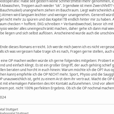
postoperativ: Habe seit gestern keine Schmerzmittel mehr genommen, ic
 Abwaschen, Treppen auch wieder "ok". Irgendwie ist mein Zwerchfell?? 
 Bauchmuskel) unangnehem ziehen im Bauchraum. Liegt wahrscheinlich 
e) Atmen wird langsam leichter und weniger unangenehm. Generell würde 
ügel nicht mehr zu spüren und das Kapitel TB endlich hinter mir zu haben
raum checken + hoffent. EKG schreiben + Verbandswechsel, bevor ich mit 
hysio wieder alles uneingeschränkt machen, daher gehe ich dann mal w
be liegen und sich selbst auflösen. Anscheinend wurde auch die unschöne 
as Ende dieses Romans erreicht. Ich werde mich (wenn ich es nicht verges
 Falls ich was vergessen habe trage ich es nach, Fragen gerne stellen, au
die eine OP machen wollen würde ich gerne folgendes mitgeben: Probiert
d und einfach klingt. Es ist ein großer Eingriff, der auch gehörig schie
llen beraten und horcht in euch hinein: Warum möchte ich die OP? Aus o
hen kann) empfehle ich die OP NICHT mehr. Sport, Physio und die Sauggl
 OP unausweichlich ist, geht zu einem Arzt dem ihr vertraut. Macht die 
t mit ehemaligen Patienten des KH Kontakt aufzunehmen. Und vor allem
nem pot. nicht 100% perfekten Ergebnis. Ob ich die OP nochmal machen 
2024
tal Stuttgart
ahospital Stuttgart