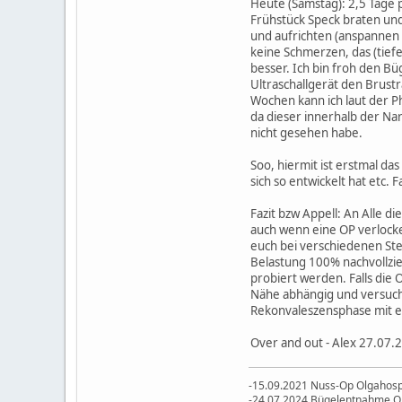
Heute (Samstag): 2,5 Tage 
Frühstück Speck braten und
und aufrichten (anspannen
keine Schmerzen, das (tief
besser. Ich bin froh den B
Ultraschallgerät den Brust
Wochen kann ich laut der P
da dieser innerhalb der Nar
nicht gesehen habe.
Soo, hiermit ist erstmal d
sich so entwickelt hat etc.
Fazit bzw Appell: An Alle 
auch wenn eine OP verlocken
euch bei verschiedenen Ste
Belastung 100% nachvollzie
probiert werden. Falls die
Nähe abhängig und versuch
Rekonvaleszensphase mit ei
Over and out - Alex 27.07.
-15.09.2021 Nuss-Op Olgahospi
-24.07.2024 Bügelentnahme Olg