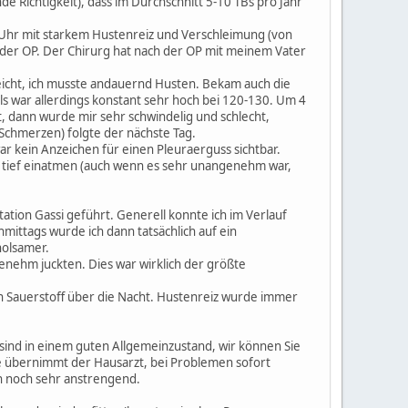
e Richtigkeit), dass im Durchschnitt 5-10 TBs pro Jahr
 Uhr mit starkem Hustenreiz und Verschleimung (von
der OP. Der Chirurg hat nach der OP mit meinem Vater
leicht, ich musste andauernd Husten. Bekam auch die
s war allerdings konstant sehr hoch bei 120-130. Um 4
t, dann wurde mir sehr schwindelig und schlecht,
Schmerzen) folgte der nächste Tag.
ar kein Anzeichen für einen Pleuraerguss sichtbar.
r tief einatmen (auch wenn es sehr unangenehm war,
tion Gassi geführt. Generell konnte ich im Verlauf
hmittags wurde ich dann tatsächlich auf ein
holsamer.
nehm juckten. Dies war wirklich der größte
in Sauerstoff über die Nacht. Hustenreiz wurde immer
 sind in einem guten Allgemeinzustand, wir können Sie
ge übernimmt der Hausarzt, bei Problemen sofort
n noch sehr anstrengend.