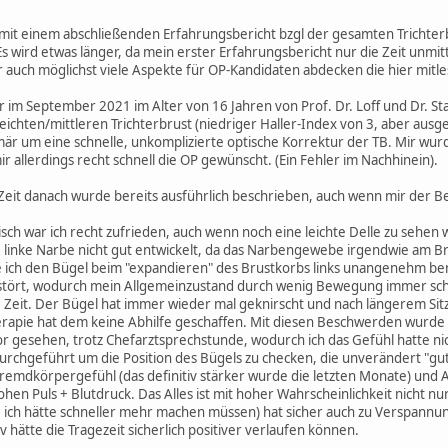
 mit einem abschließenden Erfahrungsbericht bzgl der gesamten Trichterb
. Es wird etwas länger, da mein erster Erfahrungsbericht nur die Zeit unmi
r auch möglichst viele Aspekte für OP-Kandidaten abdecken die hier mitle
 im September 2021 im Alter von 16 Jahren von Prof. Dr. Loff und Dr. S
eichten/mittleren Trichterbrust (niedriger Haller-Index von 3, aber aus
imär um eine schnelle, unkomplizierte optische Korrektur der TB. Mir wu
r allerdings recht schnell die OP gewünscht. (Ein Fehler im Nachhinein).
Zeit danach wurde bereits ausführlich beschrieben, auch wenn mir der Be
isch war ich recht zufrieden, auch wenn noch eine leichte Delle zu sehen 
ie linke Narbe nicht gut entwickelt, da das Narbengewebe irgendwie am B
 ich den Bügel beim "expandieren" des Brustkorbs links unangenehm bem
stört, wodurch mein Allgemeinzustand durch wenig Bewegung immer sch
 Zeit. Der Bügel hat immer wieder mal geknirscht und nach längerem Sitz
apie hat dem keine Abhilfe geschaffen. Mit diesen Beschwerden wurde ich
 gesehen, trotz Chefarztsprechstunde, wodurch ich das Gefühl hatte nich
urchgeführt um die Position des Bügels zu checken, die unverändert "gut
emdkörpergefühl (das definitiv stärker wurde die letzten Monate) und 
ohen Puls + Blutdruck. Das Alles ist mit hoher Wahrscheinlichkeit nicht
, ich hätte schneller mehr machen müssen) hat sicher auch zu Verspann
 hätte die Tragezeit sicherlich positiver verlaufen können.