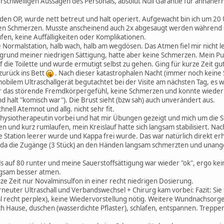
rschwelligen Aussagen des Personals, absolut Null Garantie für annähernd
den OP, wurde nett betreut und halt operiert. Aufgewacht bin ich um 20
inen Schmerzen. Musste anscheinend auch 2x abgesaugt werden während 
fen, keine Auffälligkeiten oder Komplikationen.
e Normalstation, halb wach, halb am wegdösen. Das Atmen fiel mir nicht 
grund meiner niedrigen Sättigung, hatte aber keine Schmerzen. Mein Pul
die Toilette und wurde ermutigt selbst zu gehen. Ging für kurze Zeit gu
zurück ins Bett
. Nach dieser katastrophalen Nacht (immer noch keine 
obilem Ultraschallgerät begutachtet bei der Visite am nächsten Tag, es w
mehr das störende Fremdkörpergefühl, keine Schmerzen und konnte wiede
d halt "komisch war"). Die Brust sieht (bzw sah) auch unverändert aus.
hnell Atemnot und allg. nicht sehr fit.
ysiotherapeutin vorbei und hat mir Übungen gezeigt und mich um die Sta
n und kurz rumlaufen, mein Kreislauf hatte sich langsam stabilisiert. Nac
e Station leerer wurde und Kappa frei wurde. Das war natürlich direkt er
 da die Zugänge (3 Stück) an den Händen langsam schmerzten und unange
uls auf 80 runter und meine Sauerstoffsättigung war wieder "ok", ergo ke
ngsam besser atmen.
ze Zeit nur Novalminsulfon in einer recht niedrigen Dosierung.
rneuter Ultraschall und Verbandswechsel + Chirurg kam vorbei: Fazit: Sie
al recht perplex), keine Wiedervorstellung nötig. Weitere Wundnachsor
 Hause, duschen (wasserdichte Pflaster), schlafen, entspannen. Treppe