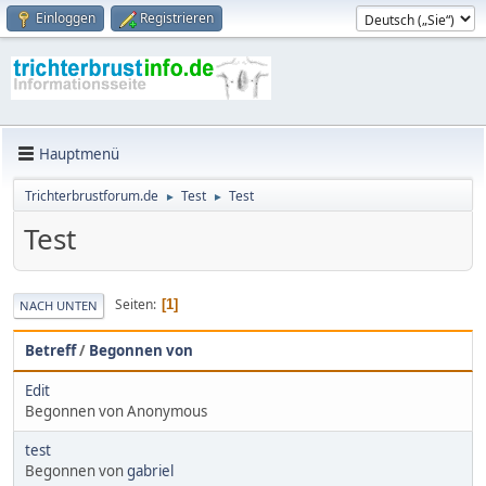
Einloggen
Registrieren
Hauptmenü
Trichterbrustforum.de
Test
Test
►
►
Test
Seiten
1
NACH UNTEN
Betreff
/
Begonnen von
Edit
Begonnen von Anonymous
test
Begonnen von
gabriel