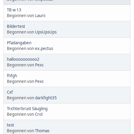
TB w 13
Begonnen von
Laurii
Bildertest
Begonnen von
UpsUpsUps
Pfadangaben
Begonnen von
ex.pectus
halloooooooooo2
Begonnen von
Pexc
fhfgh
Begonnen von
Pexc
Cxf
Begonnen von
darkfight35
Trichterbrust Säugling
Begonnen von
Crol
test
Begonnen von
Thomas