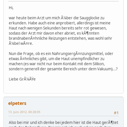
Hi,
war heute beim Arzt um mich Ã¼ber die Saugglocke zu
erkunden. Habe auch eine anprobiert, allerdings ist meine
Haut nach wenigen Sekunden bereits sehr rot gewesen,
sodass der Arzt mir davon eher abriet, es kÃ¶nnten
brandnabenÃ¤hnliche Reizungen entstehen, was wohl sehr
Ã¼bel wÃ¤re.
Nun die Frage, ob es ein NahrungsergÃ¤nzungsmittel, oder
etwas Ã¤hnliches gibt, um die Haut unempfindlicher zu
machen (es war nicht nur beim Kontakt mit dem Silikon,
sondern generell der gesamte Bereich unter dem Vakuum)...?
Liebe GrÃ¼ÃŸe
elpeters
13. Juni 2012, 00:28:05
#1
Also bei mir und ich denke bei jedem hier ist die Haut gerÃ¶tet