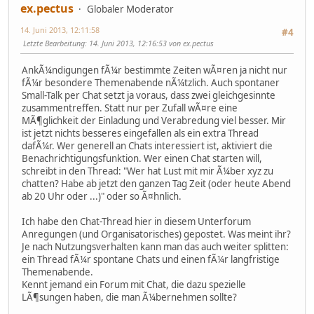
ex.pectus
Globaler Moderator
14. Juni 2013, 12:11:58
#4
Letzte Bearbeitung
: 14. Juni 2013, 12:16:53 von ex.pectus
AnkÃ¼ndigungen fÃ¼r bestimmte Zeiten wÃ¤ren ja nicht nur
fÃ¼r besondere Themenabende nÃ¼tzlich. Auch spontaner
Small-Talk per Chat setzt ja voraus, dass zwei gleichgesinnte
zusammentreffen. Statt nur per Zufall wÃ¤re eine
MÃ¶glichkeit der Einladung und Verabredung viel besser. Mir
ist jetzt nichts besseres eingefallen als ein extra Thread
dafÃ¼r. Wer generell an Chats interessiert ist, aktiviert die
Benachrichtigungsfunktion. Wer einen Chat starten will,
schreibt in den Thread: "Wer hat Lust mit mir Ã¼ber xyz zu
chatten? Habe ab jetzt den ganzen Tag Zeit (oder heute Abend
ab 20 Uhr oder ...)" oder so Ã¤hnlich.
Ich habe den Chat-Thread hier in diesem Unterforum
Anregungen (und Organisatorisches) gepostet. Was meint ihr?
Je nach Nutzungsverhalten kann man das auch weiter splitten:
ein Thread fÃ¼r spontane Chats und einen fÃ¼r langfristige
Themenabende.
Kennt jemand ein Forum mit Chat, die dazu spezielle
LÃ¶sungen haben, die man Ã¼bernehmen sollte?