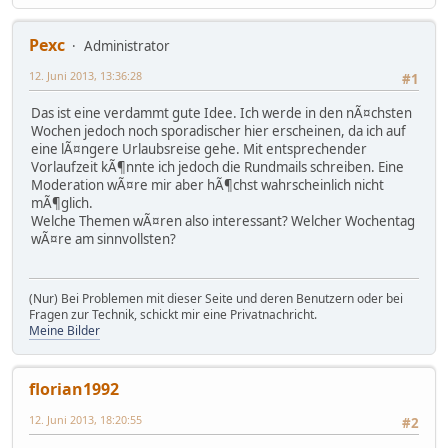
Pexc
Administrator
12. Juni 2013, 13:36:28
#1
Das ist eine verdammt gute Idee. Ich werde in den nÃ¤chsten
Wochen jedoch noch sporadischer hier erscheinen, da ich auf
eine lÃ¤ngere Urlaubsreise gehe. Mit entsprechender
Vorlaufzeit kÃ¶nnte ich jedoch die Rundmails schreiben. Eine
Moderation wÃ¤re mir aber hÃ¶chst wahrscheinlich nicht
mÃ¶glich.
Welche Themen wÃ¤ren also interessant? Welcher Wochentag
wÃ¤re am sinnvollsten?
(Nur) Bei Problemen mit dieser Seite und deren Benutzern oder bei
Fragen zur Technik, schickt mir eine Privatnachricht.
Meine Bilder
florian1992
12. Juni 2013, 18:20:55
#2