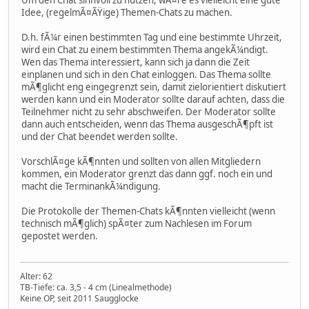
Idee, (regelmÃ¤ÃŸige) Themen-Chats zu machen.
D.h. fÃ¼r einen bestimmten Tag und eine bestimmte Uhrzeit,
wird ein Chat zu einem bestimmten Thema angekÃ¼ndigt.
Wen das Thema interessiert, kann sich ja dann die Zeit
einplanen und sich in den Chat einloggen. Das Thema sollte
mÃ¶glicht eng eingegrenzt sein, damit zielorientiert diskutiert
werden kann und ein Moderator sollte darauf achten, dass die
Teilnehmer nicht zu sehr abschweifen. Der Moderator sollte
dann auch entscheiden, wenn das Thema ausgeschÃ¶pft ist
und der Chat beendet werden sollte.
VorschlÃ¤ge kÃ¶nnten und sollten von allen Mitgliedern
kommen, ein Moderator grenzt das dann ggf. noch ein und
macht die TerminankÃ¼ndigung.
Die Protokolle der Themen-Chats kÃ¶nnten vielleicht (wenn
technisch mÃ¶glich) spÃ¤ter zum Nachlesen im Forum
gepostet werden.
Alter: 62
TB-Tiefe: ca. 3,5 - 4 cm (Linealmethode)
Keine OP, seit 2011 Saugglocke