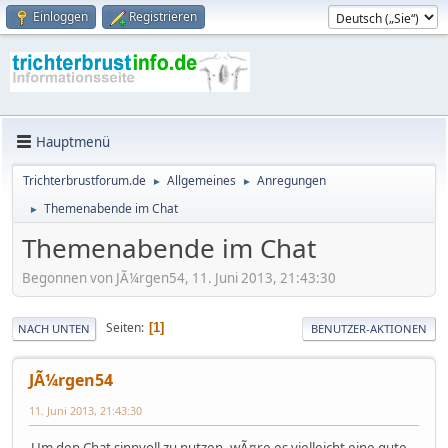
Einloggen
Registrieren
Hauptmenü
Trichterbrustforum.de
Allgemeines
Anregungen
►
►
Themenabende im Chat
►
Themenabende im Chat
Begonnen von JÃ¼rgen54, 11. Juni 2013, 21:43:30
Seiten
1
NACH UNTEN
BENUTZER-AKTIONEN
JÃ¼rgen54
11. Juni 2013, 21:43:30
Um den Chat sinnvoll zu nutzen, wÃ¤re es vielleicht eine gute