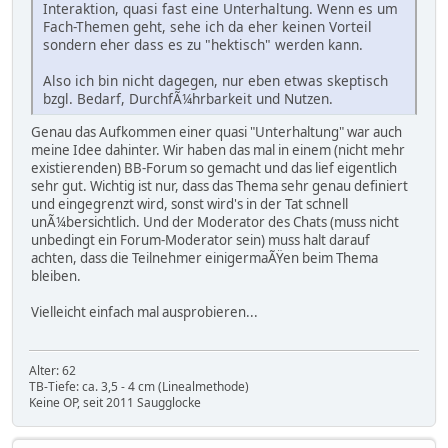
Interaktion, quasi fast eine Unterhaltung. Wenn es um
Fach-Themen geht, sehe ich da eher keinen Vorteil
sondern eher dass es zu "hektisch" werden kann.
Also ich bin nicht dagegen, nur eben etwas skeptisch
bzgl. Bedarf, DurchfÃ¼hrbarkeit und Nutzen.
Genau das Aufkommen einer quasi "Unterhaltung" war auch
meine Idee dahinter. Wir haben das mal in einem (nicht mehr
existierenden) BB-Forum so gemacht und das lief eigentlich
sehr gut. Wichtig ist nur, dass das Thema sehr genau definiert
und eingegrenzt wird, sonst wird's in der Tat schnell
unÃ¼bersichtlich. Und der Moderator des Chats (muss nicht
unbedingt ein Forum-Moderator sein) muss halt darauf
achten, dass die Teilnehmer einigermaÃŸen beim Thema
bleiben.
Vielleicht einfach mal ausprobieren...
Alter: 62
TB-Tiefe: ca. 3,5 - 4 cm (Linealmethode)
Keine OP, seit 2011 Saugglocke