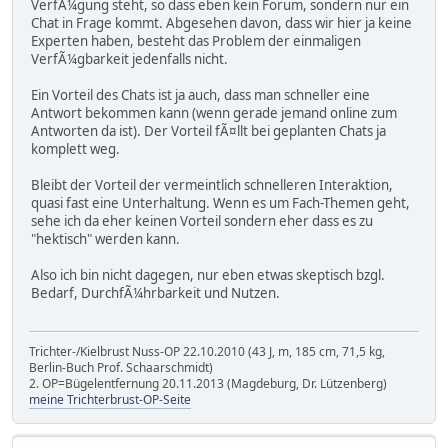
VerfÃ¼gung steht, so dass eben kein Forum, sondern nur ein
Chat in Frage kommt. Abgesehen davon, dass wir hier ja keine
Experten haben, besteht das Problem der einmaligen
VerfÃ¼gbarkeit jedenfalls nicht.
Ein Vorteil des Chats ist ja auch, dass man schneller eine
Antwort bekommen kann (wenn gerade jemand online zum
Antworten da ist). Der Vorteil fÃ¤llt bei geplanten Chats ja
komplett weg.
Bleibt der Vorteil der vermeintlich schnelleren Interaktion,
quasi fast eine Unterhaltung. Wenn es um Fach-Themen geht,
sehe ich da eher keinen Vorteil sondern eher dass es zu
"hektisch" werden kann.
Also ich bin nicht dagegen, nur eben etwas skeptisch bzgl.
Bedarf, DurchfÃ¼hrbarkeit und Nutzen.
Trichter-/Kielbrust Nuss-OP 22.10.2010 (43 J, m, 185 cm, 71,5 kg,
Berlin-Buch Prof. Schaarschmidt)
2. OP=Bügelentfernung 20.11.2013 (Magdeburg, Dr. Lützenberg)
meine Trichterbrust-OP-Seite