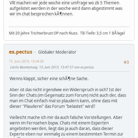
Vllt machen wir jede woche eine umfrage wo zb 5 Themen
aufgelistet werden in der woche wird dann abgestimmt was
wir im chat besprechen kÃ¶nnen.
Mit 20 Jahre Trichterbrust OP nach Nuss. TB-Tiefe: 3,5 cm 1 BÃ¼gel
ex.pectus
Globaler Moderator
13. Juni 2013, 13:44:56
#3
Letzte Bearbeitung
: 13. Juni 2013, 13:47:57 von ex.pectus
Wenns klappt, sicher eine schÃ¶ne Sache.
Aber ist das nicht irgendwie ein Widerspruch in sich? Ist der
Sinn der Chats (im Gegensatz zum Forum) nicht auch der, dass
man im Chat einfach mal so plaudern kann, ohne dass mit
dieser "Plauderei" das Forum "belastet" wird?
Vielleicht mache ich mir da auch falsche Vorstellungen. Aber
wenn im Fernsehen bspw. Chats mit einem Experten
angeboten werden, liegt das ja auch daran, dass dieser
Experte eben nur einmalig zu einem bestimmten Termin zur