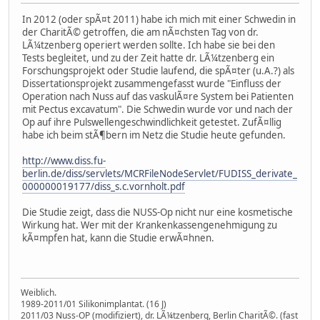
In 2012 (oder spÃ¤t 2011) habe ich mich mit einer Schwedin in
der CharitÃ© getroffen, die am nÃ¤chsten Tag von dr.
LÃ¼tzenberg operiert werden sollte. Ich habe sie bei den
Tests begleitet, und zu der Zeit hatte dr. LÃ¼tzenberg ein
Forschungsprojekt oder Studie laufend, die spÃ¤ter (u.A.?) als
Dissertationsprojekt zusammengefasst wurde "Einfluss der
Operation nach Nuss auf das vaskulÃ¤re System bei Patienten
mit Pectus excavatum". Die Schwedin wurde vor und nach der
Op auf ihre Pulswellengeschwindlichkeit getestet. ZufÃ¤llig
habe ich beim stÃ¶bern im Netz die Studie heute gefunden.
http://www.diss.fu-
berlin.de/diss/servlets/MCRFileNodeServlet/FUDISS_derivate_
000000019177/diss_s.c.vornholt.pdf
Die Studie zeigt, dass die NUSS-Op nicht nur eine kosmetische
Wirkung hat. Wer mit der Krankenkassengenehmigung zu
kÃ¤mpfen hat, kann die Studie erwÃ¤hnen.
Weiblich.
1989-2011/01 Silikonimplantat. (16 J)
2011/03 Nuss-OP (modifiziert), dr. LÃ¼tzenberg, Berlin CharitÃ©. (fast