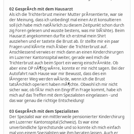
02 GesprÃ¤ch mit dem Hausarzt
Als ich die Trichterbrust meiner Mutter prÃ¤sentierte, war sie
der Meinung, dass ich unbedingt mal einen Arzt konsultieren
soll (ich habe mich natÃ¼rlich zu diesem Zeitpunkt schon durch
zig Foren gelesen und wusste bestens, was mir blÃ¼hte). Beim
Hausarzt angekommen durfte ich erstmal mein Shirt
ausziehen und er tastete die Brust ab. Er stellte mir ein paar
Fragen und klÃ¤rte mich Ã¼ber die Trichterbrust auf.
Anschliessend verwies er mich dann an einen Kinderchirurgen
im Luzerner Kantonsspital weiter, gerade weil mich die
Trichterbrust auch beim Sport ein wenig einschrÃ¤nkte. Ob
aber eine OP nÃ¶tig wÃ¤re, konnte er mir nicht sagen. Bei der
Autofahrt nach Hause war mir Bewusst, dass dies ein
lÃ¤ngerer Weg werden wÃ¼rde, wenn ich die Brust
tatsÃ¤chlich operiert haben mÃ¶chte. Obwohl ich mir nicht
sicher war, ob fÃ¼r mich ein Eingriff in Frage kommt, habe ich
mich auf das Treffen mit dem Spezialisten eingelassen - und
das war genau die richtige Entscheidung!
03 GesprÃ¤ch mit dem Spezialisten
Der Spezialist war ein mittlerweile pensionierter Kinderchirurg
am Luzerner Kantonsspital (Schweiz). Es war eine
unverbindliche Sprechstunde und so konnte ich mich einfach
mal von einem Spezialisten wie ihm beraten lassen. Auch er