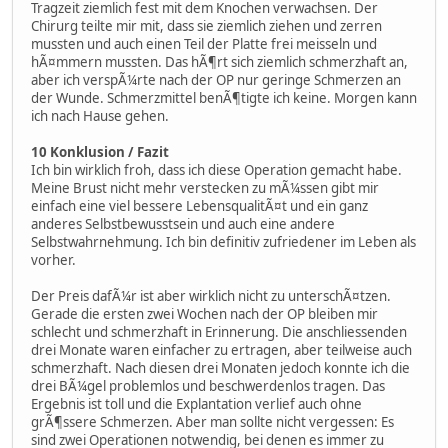
Tragzeit ziemlich fest mit dem Knochen verwachsen. Der
Chirurg teilte mir mit, dass sie ziemlich ziehen und zerren
mussten und auch einen Teil der Platte frei meisseln und
hÃ¤mmern mussten. Das hÃ¶rt sich ziemlich schmerzhaft an,
aber ich verspÃ¼rte nach der OP nur geringe Schmerzen an
der Wunde. Schmerzmittel benÃ¶tigte ich keine. Morgen kann
ich nach Hause gehen.
10 Konklusion / Fazit
Ich bin wirklich froh, dass ich diese Operation gemacht habe.
Meine Brust nicht mehr verstecken zu mÃ¼ssen gibt mir
einfach eine viel bessere LebensqualitÃ¤t und ein ganz
anderes Selbstbewusstsein und auch eine andere
Selbstwahrnehmung. Ich bin definitiv zufriedener im Leben als
vorher.
Der Preis dafÃ¼r ist aber wirklich nicht zu unterschÃ¤tzen.
Gerade die ersten zwei Wochen nach der OP bleiben mir
schlecht und schmerzhaft in Erinnerung. Die anschliessenden
drei Monate waren einfacher zu ertragen, aber teilweise auch
schmerzhaft. Nach diesen drei Monaten jedoch konnte ich die
drei BÃ¼gel problemlos und beschwerdenlos tragen. Das
Ergebnis ist toll und die Explantation verlief auch ohne
grÃ¶ssere Schmerzen. Aber man sollte nicht vergessen: Es
sind zwei Operationen notwendig, bei denen es immer zu