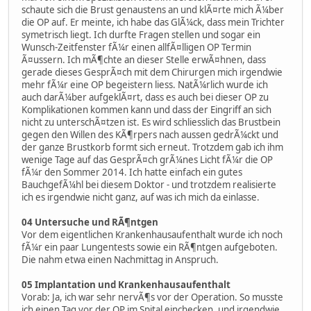
schaute sich die Brust genaustens an und klÃ¤rte mich Ã¼ber
die OP auf. Er meinte, ich habe das GlÃ¼ck, dass mein Trichter
symetrisch liegt. Ich durfte Fragen stellen und sogar ein
Wunsch-Zeitfenster fÃ¼r einen allfÃ¤lligen OP Termin
Ã¤ussern. Ich mÃ¶chte an dieser Stelle erwÃ¤hnen, dass
gerade dieses GesprÃ¤ch mit dem Chirurgen mich irgendwie
mehr fÃ¼r eine OP begeistern liess. NatÃ¼rlich wurde ich
auch darÃ¼ber aufgeklÃ¤rt, dass es auch bei dieser OP zu
Komplikationen kommen kann und dass der Eingriff an sich
nicht zu unterschÃ¤tzen ist. Es wird schliesslich das Brustbein
gegen den Willen des KÃ¶rpers nach aussen gedrÃ¼ckt und
der ganze Brustkorb formt sich erneut. Trotzdem gab ich ihm
wenige Tage auf das GesprÃ¤ch grÃ¼nes Licht fÃ¼r die OP
fÃ¼r den Sommer 2014. Ich hatte einfach ein gutes
BauchgefÃ¼hl bei diesem Doktor - und trotzdem realisierte
ich es irgendwie nicht ganz, auf was ich mich da einlasse.
04 Untersuche und RÃ¶ntgen
Vor dem eigentlichen Krankenhausaufenthalt wurde ich noch
fÃ¼r ein paar Lungentests sowie ein RÃ¶ntgen aufgeboten.
Die nahm etwa einen Nachmittag in Anspruch.
05 Implantation und Krankenhausaufenthalt
Vorab: Ja, ich war sehr nervÃ¶s vor der Operation. So musste
ich einen Tag vor der OP im Spital einchecken, und irgendwie