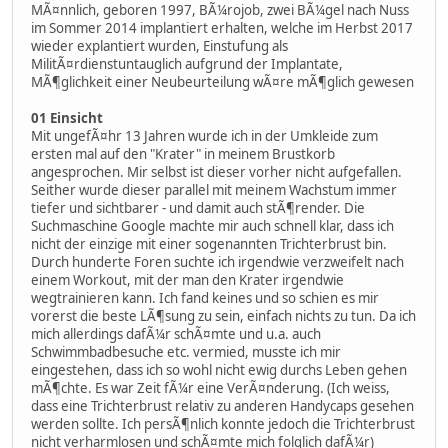
MÃ¤nnlich, geboren 1997, BÃ¼rojob, zwei BÃ¼gel nach Nuss
im Sommer 2014 implantiert erhalten, welche im Herbst 2017
wieder explantiert wurden, Einstufung als
MilitÃ¤rdienstuntauglich aufgrund der Implantate,
MÃ¶glichkeit einer Neubeurteilung wÃ¤re mÃ¶glich gewesen
01 Einsicht
Mit ungefÃ¤hr 13 Jahren wurde ich in der Umkleide zum
ersten mal auf den "Krater" in meinem Brustkorb
angesprochen. Mir selbst ist dieser vorher nicht aufgefallen.
Seither wurde dieser parallel mit meinem Wachstum immer
tiefer und sichtbarer - und damit auch stÃ¶render. Die
Suchmaschine Google machte mir auch schnell klar, dass ich
nicht der einzige mit einer sogenannten Trichterbrust bin.
Durch hunderte Foren suchte ich irgendwie verzweifelt nach
einem Workout, mit der man den Krater irgendwie
wegtrainieren kann. Ich fand keines und so schien es mir
vorerst die beste LÃ¶sung zu sein, einfach nichts zu tun. Da ich
mich allerdings dafÃ¼r schÃ¤mte und u.a. auch
Schwimmbadbesuche etc. vermied, musste ich mir
eingestehen, dass ich so wohl nicht ewig durchs Leben gehen
mÃ¶chte. Es war Zeit fÃ¼r eine VerÃ¤nderung. (Ich weiss,
dass eine Trichterbrust relativ zu anderen Handycaps gesehen
werden sollte. Ich persÃ¶nlich konnte jedoch die Trichterbrust
nicht verharmlosen und schÃ¤mte mich folglich dafÃ¼r)