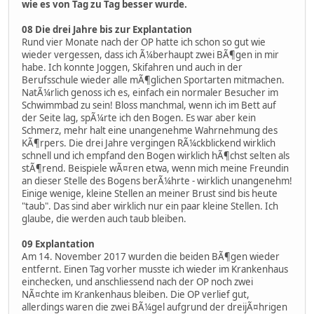
wie es von Tag zu Tag besser wurde.
08 Die drei Jahre bis zur Explantation
Rund vier Monate nach der OP hatte ich schon so gut wie
wieder vergessen, dass ich Ã¼berhaupt zwei BÃ¶gen in mir
habe. Ich konnte Joggen, Skifahren und auch in der
Berufsschule wieder alle mÃ¶glichen Sportarten mitmachen.
NatÃ¼rlich genoss ich es, einfach ein normaler Besucher im
Schwimmbad zu sein! Bloss manchmal, wenn ich im Bett auf
der Seite lag, spÃ¼rte ich den Bogen. Es war aber kein
Schmerz, mehr halt eine unangenehme Wahrnehmung des
KÃ¶rpers. Die drei Jahre vergingen RÃ¼ckblickend wirklich
schnell und ich empfand den Bogen wirklich hÃ¶chst selten als
stÃ¶rend. Beispiele wÃ¤ren etwa, wenn mich meine Freundin
an dieser Stelle des Bogens berÃ¼hrte - wirklich unangenehm!
Einige wenige, kleine Stellen an meiner Brust sind bis heute
"taub". Das sind aber wirklich nur ein paar kleine Stellen. Ich
glaube, die werden auch taub bleiben.
09 Explantation
Am 14. November 2017 wurden die beiden BÃ¶gen wieder
entfernt. Einen Tag vorher musste ich wieder im Krankenhaus
einchecken, und anschliessend nach der OP noch zwei
NÃ¤chte im Krankenhaus bleiben. Die OP verlief gut,
allerdings waren die zwei BÃ¼gel aufgrund der dreijÃ¤hrigen