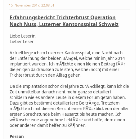
15. November 2017, 22:08:51
Erfahrungsbericht Trichterbrust Operation
Nach Nuss, Luzerner Kantonsspital Schweiz
Liebe Leserin,
Lieber Leser
Aktuell liege ich im Luzerner Kantonsspital, eine Nacht nach
der Entfernung der beiden BÃ¼gel, welche mir im Jahr 2014
implantiert wurden. Ich mÃ¶chte einen kleinen Beitrag fÃ¼r
diejenigen da draussen zu leisten, welche (noch) mit einer
Trichterbrust durch den Alltag gehen.
Da die Implantation schon drei Jahre zurÃ¼ckliegt, kann ich die
Zeit unmittelbar danach nicht mehr ganz so detailliert
schildern wie es andere Leute in diesem Forum getan haben.
Dazu gibt es bestimmt detailliertere BeitrÃ¤ge. Trotzdem
mÃ¶chte ich mit diesem Bericht einen RÃ¼ckblick von der aller
ersten Sprechstunde beim Hausarzt bis heute machen. Ich
wÃ¼nsche eine angenehme LektÃ¼re und hoffe, dem einen
oder anderen damit helfen zu kÃ¶nnen.
Person