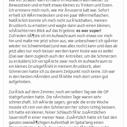
Bewusstsein und erhielt etwas kleines zu Trinken und Essen.
Ich erinnere mich noch, wie mir Ã¤usserst kalt war. Sofort
erhielt ich WÃ¤rmedecken und ein paar WÃ¤rmeflaschen.
NatÃ¼rlich konnte ich mich nicht zurÃ¼ckhalten, meinen
Brustkorb zu ertasten und wagte dann auch einen kleinen,
schÃ¼chternen Blick auf das Ergebnis:
es war super!
Zufrieden dÃ¶ste ich im Aufwachraum noch etwas vor mich
hin und malte mir jetzt schon aus, wie unbeschwert ich spÃ¤ter
wieder ins Schwimmbad (und was alles noch!) kann und dass ab
jetzt alles nur noch besser werden kann! Koste was es wolle!
(Das war dann zugleich auch der Antreiber, um die Schmerzen
zu erdulden) Ich verspÃ¼rte zwar noch im Aufwachraum so
ein kleines DruckgefÃ¼hl in meinem Brustkorb, aber
Schmerzen hatte ich zu diesem Zeitpunkt noch keine. Ich war
in den besten HÃ¤nden und fÃ¼hlte mich dort unten gut
aufgehoben.
ZurÃ¼ck auf dem Zimmer, noch am selben Tag wie die OP
stattgefunden hatte. Die nÃ¤chsten Tage waren sehr
schmerzhaft. Ich wÃ¼rde sagen, gerade die erste Woche
musste ich rein von den Schmerzen her schon richtig beissen.
Ich hatte ein kleiner, feiner Schlauch fÃ¼r zusÃ¤tzlichen
Sauerstoff in einer meiner Nase. ZusÃ¤tzlich hatte ich fast den
ganzen zweiwÃ¶chigen Aufenthalt im Spital lang einen