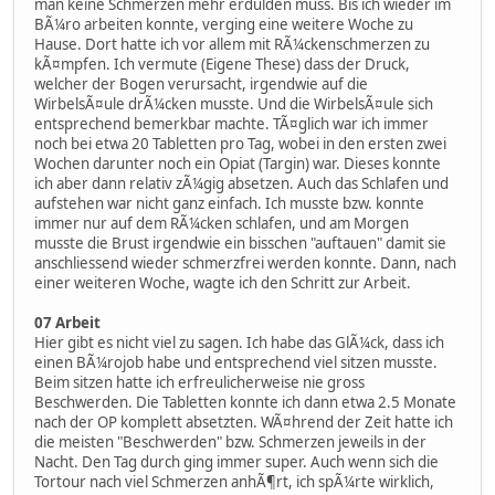
man keine Schmerzen mehr erdulden muss. Bis ich wieder im
BÃ¼ro arbeiten konnte, verging eine weitere Woche zu
Hause. Dort hatte ich vor allem mit RÃ¼ckenschmerzen zu
kÃ¤mpfen. Ich vermute (Eigene These) dass der Druck,
welcher der Bogen verursacht, irgendwie auf die
WirbelsÃ¤ule drÃ¼cken musste. Und die WirbelsÃ¤ule sich
entsprechend bemerkbar machte. TÃ¤glich war ich immer
noch bei etwa 20 Tabletten pro Tag, wobei in den ersten zwei
Wochen darunter noch ein Opiat (Targin) war. Dieses konnte
ich aber dann relativ zÃ¼gig absetzen. Auch das Schlafen und
aufstehen war nicht ganz einfach. Ich musste bzw. konnte
immer nur auf dem RÃ¼cken schlafen, und am Morgen
musste die Brust irgendwie ein bisschen "auftauen" damit sie
anschliessend wieder schmerzfrei werden konnte. Dann, nach
einer weiteren Woche, wagte ich den Schritt zur Arbeit.
07 Arbeit
Hier gibt es nicht viel zu sagen. Ich habe das GlÃ¼ck, dass ich
einen BÃ¼rojob habe und entsprechend viel sitzen musste.
Beim sitzen hatte ich erfreulicherweise nie gross
Beschwerden. Die Tabletten konnte ich dann etwa 2.5 Monate
nach der OP komplett absetzten. WÃ¤hrend der Zeit hatte ich
die meisten "Beschwerden" bzw. Schmerzen jeweils in der
Nacht. Den Tag durch ging immer super. Auch wenn sich die
Tortour nach viel Schmerzen anhÃ¶rt, ich spÃ¼rte wirklich,