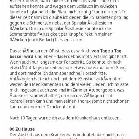
Blasenkatheter, da ich die ersten vier bis fÃ¼nf Tage nicht
aufstehen konnte und wegen dem Schlauch im RÃ¼cken
konnte ich glaube ich die Blase nicht richtig "kontrollieren". In
dieser Zeit nahm ich glaube ich gegen die 25 Tabletten pro Tag
gegen die Schmerzen nebst der SpinalanÃ¤sthesie im
RÃ¼cken. Durch die SpinalanÃ¤sthesie konnte ich die
SchmerzmittelflÃ¼ssigkeit per Knopf direkt in meinen
RÃ¼cken (nach Bedarf) fliessen lassen.
Das schÃ¶ne an der OP ist, dass es wirklich
von Tag zu Tag
besser wird
und eben - das Ergebnis motiviert und gibt Kraft.
Wenn auch nur langsam der Fortschritt. So konnte ich nach
etwa fÃ¼nf Tagen bereits wieder etwas laufen auf dem Gang,
und dort machte ich dann aber schnell Fortschritte.
AnfÃ¤nglich hatte ich noch mit dem Kreislauf zu kÃ¤mpfen
wegen den Medikamenten und dem vielen Liegen. Ich musste
mich insgesamt auch zwei mal im Zimmer Ãœbergeben, was
Ã¤usserst schmerzhaft ist, da man das WÃ¼rgen nicht
kontrollieren kann und man seinen Thorax somit nicht schonen
kann und enormer Druck entsteht.
Nach 10 Tagen wurde ich aus dem Krankenhaus entlassen.
06 Zu Hause
Der Austritt aus dem Krankenhaus bedeutet aber nicht, dass