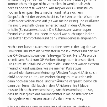
konnte ich es mir gar nicht vorstellen, in weniger als 24h
bereits operiert zu werden. Am Tag vor der OP musste ich
nochamls ein paar Tests machen und hatte noch ein
GesprÃ¤ch mit der AnÃ¤sthesistin. Sie klÃ¤rte mich Ã¼ber die
Risiken der Vollnarkose auf (es war meine erste) und erklÃ¤rte
mir noch, weshalb ich ein feiner Schlauch in den RÃ¼cken
erhalte (SpinalanÃ¤sthesie). Die Schwestern waren super
freundlich zu mir. Das Essen im Spital war auch super lecker.
Die Betten komfortabel und der Zimmergenosse angenehm.
Nach einer kurzen Nacht war es dann soweit: der Tag der OP.
Um 09:00 Uhr kam die Schwester in mein Zimmer und gab mir
das OP-Gewand sowie den "alles-egal" Drink. NervÃ¶s wurde
ich mit samt Bett zum OP-Vorbereitungsraum transportiert.
Die Leute im Spital und vor allem die Leute dort waren extrem
freundlich und wussten, wie sie meinen Puls etwas
runterholen konnten (Meinen grÃ¶ssten Respekt fÃ¼r solch
einfÃ¼hlsame Leute). Im Vorbereitungsraum wurden mir
dann noch ein paar Kabel und SchlÃ¤uche verpasst, bevor ich
dann den feinen Schlauch in den RÃ¼cken erhielt (dabei
musste ich noch anwesend sein). Anschliessend sagten sie,
dass sie nun gleich das Narkosemittel in meine Infusion am
Handgelenk einfliessen lassen. Ab dann war ich weg.
Wie ein Schalter kam ich dann im Aufwachraum wieder zu