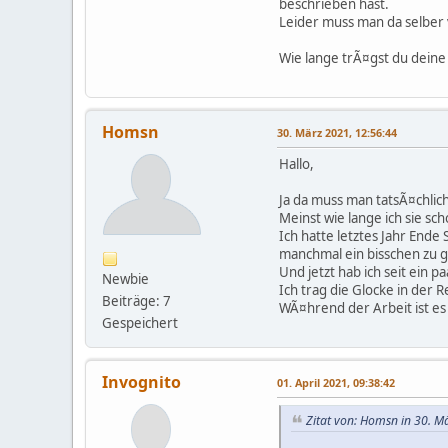
beschrieben hast.
Leider muss man da selber 
Wie lange trÃ¤gst du deine
Homsn
30. März 2021, 12:56:44
Hallo,
Ja da muss man tatsÃ¤chlic
Meinst wie lange ich sie sch
Ich hatte letztes Jahr End
manchmal ein bisschen zu gr
Und jetzt hab ich seit ein 
Newbie
Ich trag die Glocke in der 
Beiträge: 7
WÃ¤hrend der Arbeit ist es
Gespeichert
Invognito
01. April 2021, 09:38:42
Zitat von: Homsn in 30. M