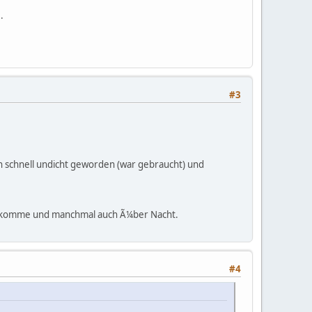
.
#3
ch schnell undicht geworden (war gebraucht) und
use komme und manchmal auch Ã¼ber Nacht.
#4