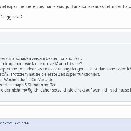
viel experimentieren bis man etwas gut Funktionierendes gefunden hat..
 Saugglocke?
h erstmal schauen was am besten funktioniert.
on trage oder wie lange ich sie tÃ¤glich trage?
e September mit einer 26 Cm Glocke angefangen. Die ist dann aber ziemli
oÃŸ. Trotzdem hat sie die erste Zeit super funktioniert.
paar Wochen die 19 Cm Variante.
Regel so knapp 5 Stunden am Tag.
 leider nicht mÃ¶glich, daher setze ich sie direkt auf wenn ich Nachha
ärz 2021, 12:56:44