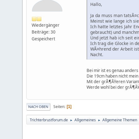
Hallo,
Ja da muss man tatsÃ¤c
Meinst wie lange ich sie
Wiedergänger
Ich hatte letztes Jahr 
gebraucht) und manchmal
Beiträge: 30
Und jetzt hab ich seit 
Gespeichert
Ich trag die Glocke in 
WÃ¤hrend der Arbeit is
Nacht.
Bei mir ist es genau ander
Die 19cm haben nicht mei
Mit der grÃ¶ÃŸeren Variant
Werde wohl bei der grÃ¶ÃŸ
Seiten
1
NACH OBEN
Trichterbrustforum.de
Allgemeines
Allgemeine Themen
►
►