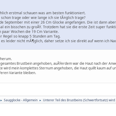
hlich erstmal schauen was am besten funktioniert.
 schon trage oder wie lange ich sie tÃ¤glich trage?
Ende September mit einer 26 Cm Glocke angefangen. Die ist dann aber
 ein bisschen zu groÃŸ. Trotzdem hat sie die erste Zeit super funkti
ein paar Wochen die 19 Cm Variante.
der Regel so knapp 5 Stunden am Tag.
t es leider nicht mÃ¶glich, daher setze ich sie direkt auf wenn i
s herum.
n gesamtes Brustbein angehoben, auÃŸerdem war die Haut nach der An
e wird mein komplettes Sternum angehoben, die Haut quillt kaum auf und
eren Variante bleiben.
Saugglocke - Allgemein
Unterer Teil des Brustbeins (Schwertfortsatz) wir
►
►