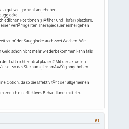
s so gut wie garnicht angehoben.
Saugglocke.
iedlichen Positionen (HÃ¶her und Tiefer) platziere,
it einer verlÃ¤ngerten Therapiedauer einhergehen
tzeitraum' der Saugglocke auch zwei Wochen. Wie
in Geld schon nicht mehr wiederbekommen kann falls
r Luft nicht zentral plaziert? Mit der aktuellen
 Wie soll so das Sternum gleichmÃ¤ÃŸig angehoben
ine Option, da so die EffektivitÃ¤t der allgemeinen
m endlich ein effektives Behandlungsmittel zu
#1