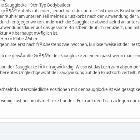
die Saugglocke 19cm Typ Bodybuilder.
n grÃ¶ÃŸtenteils zufrieden, jedoch wird der untere Teil meines Brustbein
ner 'Kuhle' am unteren Teil meines Brustkorbs nach der Anwendung der 
urch entgegenwirken, indem ich die Saugglocke abwechselnd an untersch
 Anwendungsdauer auf das gesamte Brustbein deutlich reduziert, und m
ektur Ã¼berhaupt mÃ¶glich ist.
an Herrn Klobe Ã¼ben.
gebnisse erst nach frÃ¼hestens zwei Wochen, kurioserweise ist der 'Tes
n ob die gewÃ¤hlte GrÃ¶ÃŸe der Saugglocke zu einem passt wenn man se
tion der Saugglocke fÃ¼r fragwÃ¼rdig. Wieso ist das Loch zum abpumpen de
nherentes Ungleichgewicht der Saugwirkung auf den Brustkorb verteilt.
chselnd unterschiedliche Positionen mit der Saugglocke ist wie gesagt ke
ch wenig Lust nochmals mehrere hundert Euro auf den Tisch zu legen nur u