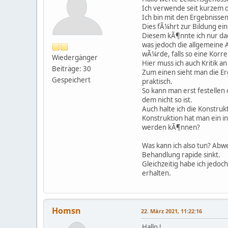
Ich verwende seit kurzem 
Ich bin mit den Ergebnisse
Dies fÃ¼hrt zur Bildung ei
Diesem kÃ¶nnte ich nur dad
was jedoch die allgemeine
wÃ¼rde, falls so eine Korr
Wiedergänger
Hier muss ich auch Kritik 
Beiträge: 30
Zum einen sieht man die Er
Gespeichert
praktisch.
So kann man erst festelle
dem nicht so ist.
Auch halte ich die Konstruk
Konstruktion hat man ein i
werden kÃ¶nnen?
Was kann ich also tun? Abwe
Behandlung rapide sinkt.
Gleichzeitig habe ich jedo
erhalten.
Homsn
22. März 2021, 11:22:16
Hallo !