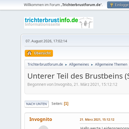
Willkommen im Forum „
Trichterbrustforum.de
“.
Einlogge
07. August 2026, 17:02:14
Übersicht
Trichterbrustforum.de
Allgemeines
Allgemeine Themen
►
►
Unterer Teil des Brustbeins 
Begonnen von Invognito, 21. März 2021, 15:12:12
Seiten
1
NACH UNTEN
Invognito
21. März 2021, 15:12:12
Hallo werte Leidensgenoss