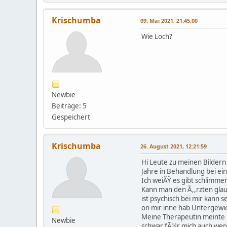
Krischumba
09. Mai 2021, 21:45:00
Wie Loch?
Newbie
Beiträge: 5
Gespeichert
Krischumba
26. August 2021, 12:21:59
Hi Leute zu meinen Bildern
Jahre in Behandlung bei ei
Ich weiÃŸ es gibt schlimme
Kann man den Ã,,rzten glaub
ist psychisch bei mir kann se
on mir inne hab Untergew
Meine Therapeutin meinte F
Newbie
schwar fÃ¼r mich auch wenn