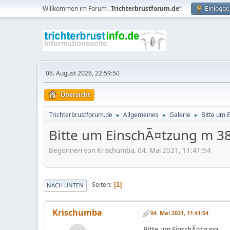
Willkommen im Forum „
Trichterbrustforum.de
“.
Einlogge
06. August 2026, 22:59:50
Übersicht
Trichterbrustforum.de
Allgemeines
Galerie
Bitte um 
►
►
►
Bitte um EinschÃ¤tzung m 3
Begonnen von Krischumba, 04. Mai 2021, 11:41:54
Seiten
1
NACH UNTEN
Krischumba
04. Mai 2021, 11:41:54
Bitte um EinschÃ¤tzung