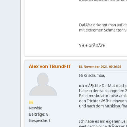
DafÃ¼r erkennt man auf den
mit extremen Schmerzen 
Viele GrÃ¼ÃŸe
Alex von TBundFIT
18. November 2021, 09:36:26
Hi Krischumba,
ich mÃ¶chte Dir Mut machen
habe in den vergangenen 2
Brustmuskulatur tatsÃ¤chli
den Trichter â€žhineinwach
und nach dem Muskleaufbau
Newbie
Beiträge: 8
Gespeichert
Ich habe es am eigenen Lei
weit nach vorne drÃ¼cken ka