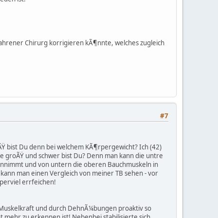
ahrener Chirurg korrigieren kÃ¶nnte, welches zugleich
#7
ÃŸ bist Du denn bei welchem KÃ¶rpergewicht? Ich (42)
e groÃŸ und schwer bist Du? Denn man kann die untre
 einnimmt und von untern die oberen Bauchmuskeln in
 kann man einen Vergleich von meiner TB sehen - vor
erviel errfeichen!
r Muskelkraft und durch DehnÃ¼bungen proaktiv so
t mehr zu erkennen ist! Nebenbei stabilisierte sich