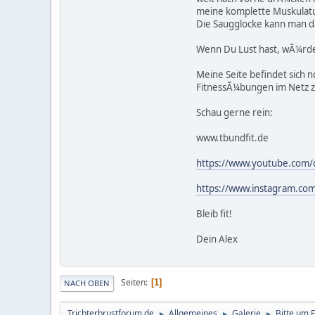
meine komplette Muskulatur
Die Saugglocke kann man da
Wenn Du Lust hast, wÃ¼rde
Meine Seite befindet sich 
FitnessÃ¼bungen im Netz z
Schau gerne rein:
www.tbundfit.de
https://www.youtube.co
https://www.instagram.com/
Bleib fit!
Dein Alex
Seiten
1
NACH OBEN
Trichterbrustforum.de
Allgemeines
Galerie
Bitte um 
►
►
►