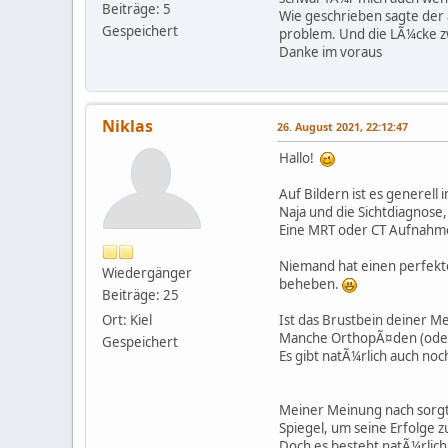
Beiträge: 5
Wie geschrieben sagte der a
Gespeichert
problem. Und die LÃ¼cke z
Danke im voraus
Niklas
26. August 2021, 22:12:47
Hallo!
Auf Bildern ist es generell
Naja und die Sichtdiagnose,
Eine MRT oder CT Aufnahme
Niemand hat einen perfekte
Wiedergänger
beheben.
Beiträge: 25
Ort: Kiel
Ist das Brustbein deiner 
Manche OrthopÃ¤den (oder au
Gespeichert
Es gibt natÃ¼rlich auch noch
Meiner Meinung nach sorgt
Spiegel, um seine Erfolge 
Doch es besteht natÃ¼rlich 