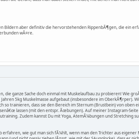
 Bildern aber definitiv die hervorstehenden RippenbÃ¶gen, die ein erf
verbunden wÃ¤re.
, die ganze Sache doch einmal mit Muskelaufbau zu probieren! Wie gro
 Jahren 5kg Muskelmasse aufgebaut (insbesondere im OberkÃ¶rper). Wi
ch so trainieren, dass sie den Bereich im Sternum (Brustbein) von oben
senâ€œ lassen (mit den entspr. Ãœbungen). Auf meiner Instagram-Seite
training. Zudem kannst Du mit Yoga, AtemÃ¼bungen und Stretching sup
b erfahren, wie gut man sich fÃ¼hlt, wenn man den Trichter aus eigene
nn (und nicht passiv ziehen lÃ¤sst, wie mit der SAugglocke), dass er nich