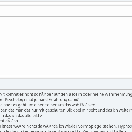
 vlt kommt es nicht so rÃ¼ber auf den Bildern oder meine Wahrnehmung sp
ner Psychologin hat jemand Erfahrung dami?
re aber es geht um einen selber um das wohlfÃ¼hlen.
en das man das nur mit geschulten Blick bei mir seht und das ich weiter t
in das ich das alte bild v
icht dÃ¼nn
itness wÃ¤re nichts da wÃ¼rde ich wieder vorm Spiegel stehen. Hypnose ha
 alle die ich kenne sagen da seht man nichts. Kann mir jemand helfen.