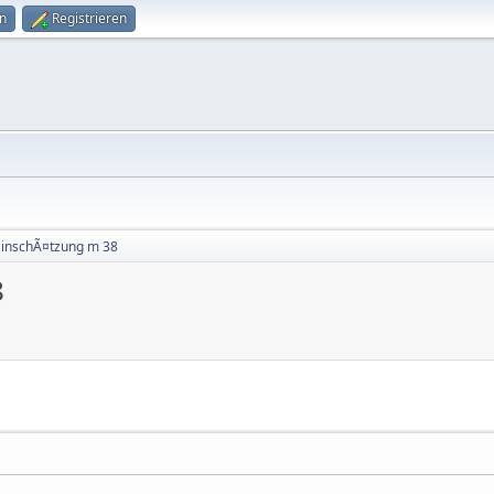
n
Registrieren
EinschÃ¤tzung m 38
8