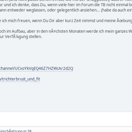
 und ich denke, dass Du, wenn viele hier im Forum die TB nicht einmal
nn entweder weglassen, oder gelegentlich anziehen... (habe da auch ein
 ich mich freuen, wenn Du Dir aber kurz Zeit nimmst und meine Ãœbunge
noch im Aufbau, aber in den nÃ¤chsten Monaten werde ich mein ganzes Wi
ur VerfÃ¼gung stellen.
m/channel/UCvoYkVqEQ46Z7HZWcAr2d2Q
trichterbrust_und_fit
EinschÃ¤tzung m 38