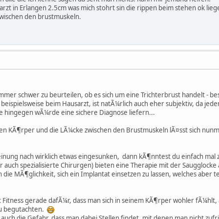
rzt in Erlangen 2.5cm was mich stohrt sin die rippen beim stehen ok lieg
wischen den brustmuskeln.
 immer schwer zu beurteilen, ob es sich um eine Trichterbrust handelt - be
 beispielsweise beim Hausarzt, ist natÃ¼rlich auch eher subjektiv, da jede
 hingegen wÃ¼rde eine sichere Diagnose liefern...
n KÃ¶rper und die LÃ¼cke zwischen den Brustmuskeln lÃ¤sst sich nunmal
Meinung nach wirklich etwas eingesunken, dann kÃ¶nntest du einfach ma
ch spezialisierte Chirurgen) bieten eine Therapie mit der Saugglocke an,
 die MÃ¶glichkeit, sich ein Implantat einsetzen zu lassen, welches aber te
 Fitness gerade dafÃ¼r, dass man sich in seinem KÃ¶rper wohler fÃ¼hlt
zu begutachten.
auch die Gefahr, dass man dabei Stellen findet, mit denen man nicht zufri