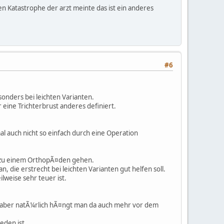
en Katastrophe der arzt meinte das ist ein anderes
#6
sonders bei leichten Varianten.
r eine Trichterbrust anderes definiert.
 auch nicht so einfach durch eine Operation
l zu einem OrthopÃ¤den gehen.
 die erstrecht bei leichten Varianten gut helfen soll.
ilweise sehr teuer ist.
, aber natÃ¼rlich hÃ¤ngt man da auch mehr vor dem
eden ist.