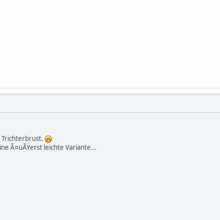
 Trichterbrust.
ne Ã¤uÃŸerst leichte Variante...