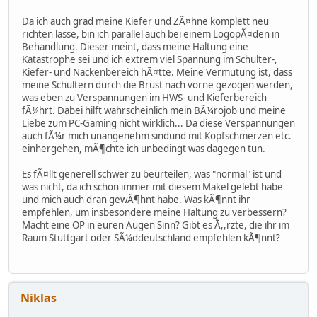
Da ich auch grad meine Kiefer und ZÃ¤hne komplett neu
richten lasse, bin ich parallel auch bei einem LogopÃ¤den in
Behandlung. Dieser meint, dass meine Haltung eine
Katastrophe sei und ich extrem viel Spannung im Schulter-,
Kiefer- und Nackenbereich hÃ¤tte. Meine Vermutung ist, dass
meine Schultern durch die Brust nach vorne gezogen werden,
was eben zu Verspannungen im HWS- und Kieferbereich
fÃ¼hrt. Dabei hilft wahrscheinlich mein BÃ¼rojob und meine
Liebe zum PC-Gaming nicht wirklich... Da diese Verspannungen
auch fÃ¼r mich unangenehm sindund mit Kopfschmerzen etc.
einhergehen, mÃ¶chte ich unbedingt was dagegen tun.
Es fÃ¤llt generell schwer zu beurteilen, was "normal" ist und
was nicht, da ich schon immer mit diesem Makel gelebt habe
und mich auch dran gewÃ¶hnt habe. Was kÃ¶nnt ihr
empfehlen, um insbesondere meine Haltung zu verbessern?
Macht eine OP in euren Augen Sinn? Gibt es Ã,,rzte, die ihr im
Raum Stuttgart oder SÃ¼ddeutschland empfehlen kÃ¶nnt?
Niklas