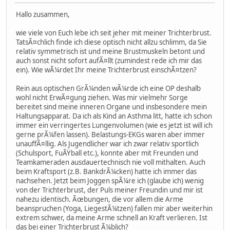
Hallo zusammen,
wie viele von Euch lebe ich seit jeher mit meiner Trichterbrust.
TatsÃ¤chlich finde ich diese optisch nicht allzu schlimm, da Sie
relativ symmetrisch ist und meine Brustmuskeln betont und
auch sonst nicht sofort aufÃ¤llt (zumindest rede ich mir das
ein). Wie wÃ¼rdet Ihr meine Trichterbrust einschÃ¤tzen?
Rein aus optischen GrÃ¼nden wÃ¼rde ich eine OP deshalb
wohl nicht ErwÃ¤gung ziehen. Was mir vielmehr Sorge
bereitet sind meine inneren Organe und insbesondere mein
Haltungsapparat. Da ich als Kind an Asthma litt, hatte ich schon
immer ein verringertes Lungenvolumen (wie es jetzt ist will ich
gerne prÃ¼fen lassen). Belastungs-EKGs waren aber immer
unauffÃ¤llig. Als Jugendlicher war ich zwar relativ sportlich
(Schulsport, FuÃŸball etc.), konnte aber mit Freunden und
Teamkameraden ausdauertechnisch nie voll mithalten. Auch
beim Kraftsport (z.B. BankdrÃ¼cken) hatte ich immer das
nachsehen. Jetzt beim Joggen spÃ¼re ich (glaube ich) wenig
von der Trichterbrust, der Puls meiner Freundin und mir ist
nahezu identisch. Ãœbungen, die vor allem die Arme
beanspruchen (Yoga, LiegestÃ¼tzen) fallen mir aber weiterhin
extrem schwer, da meine Arme schnell an Kraft verlieren. Ist
das bei einer Trichterbrust Ã¼blich?