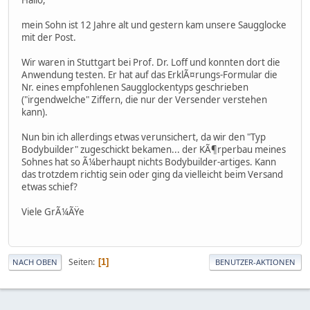
mein Sohn ist 12 Jahre alt und gestern kam unsere Saugglocke
mit der Post.
Wir waren in Stuttgart bei Prof. Dr. Loff und konnten dort die
Anwendung testen. Er hat auf das ErklÃ¤rungs-Formular die
Nr. eines empfohlenen Saugglockentyps geschrieben
("irgendwelche" Ziffern, die nur der Versender verstehen
kann).
Nun bin ich allerdings etwas verunsichert, da wir den "Typ
Bodybuilder" zugeschickt bekamen... der KÃ¶rperbau meines
Sohnes hat so Ã¼berhaupt nichts Bodybuilder-artiges. Kann
das trotzdem richtig sein oder ging da vielleicht beim Versand
etwas schief?
Viele GrÃ¼ÃŸe
Seiten
1
NACH OBEN
BENUTZER-AKTIONEN