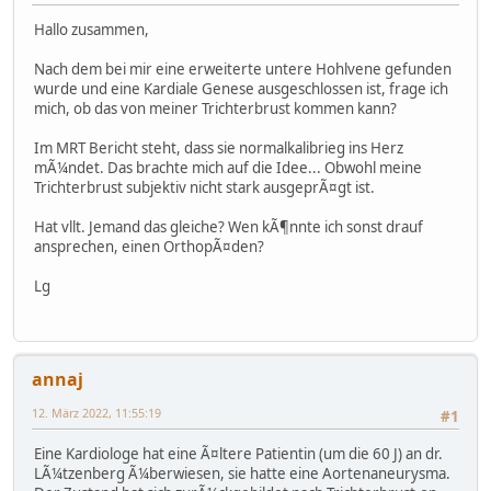
Hallo zusammen,
Nach dem bei mir eine erweiterte untere Hohlvene gefunden
wurde und eine Kardiale Genese ausgeschlossen ist, frage ich
mich, ob das von meiner Trichterbrust kommen kann?
Im MRT Bericht steht, dass sie normalkalibrieg ins Herz
mÃ¼ndet. Das brachte mich auf die Idee... Obwohl meine
Trichterbrust subjektiv nicht stark ausgeprÃ¤gt ist.
Hat vllt. Jemand das gleiche? Wen kÃ¶nnte ich sonst drauf
ansprechen, einen OrthopÃ¤den?
Lg
annaj
12. März 2022, 11:55:19
#1
Eine Kardiologe hat eine Ã¤ltere Patientin (um die 60 J) an dr.
LÃ¼tzenberg Ã¼berwiesen, sie hatte eine Aortenaneurysma.