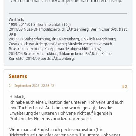
Der Zustand hat sich zurÃ¼ckgebildet nach Trichterbrust-op.
Weiblich.
1989-2011/01 Silikonimplantat. (16 J)
2011/03 Nuss-OP (modifiziert), dr. LÃ¼tzenberg, Berlin CharitÃ©. (fast
39 J)
2013/08 Stabentfernung, dr. LÃ¼tzenberg, Uniklinik Magdeburg.
ZusÃ¤tzlich wÃ¼rde grossflÃ¤chig Muskeln versetzt (versuch
Brustrekonstruktion, Knorpel wurde abgeschliffen usw)
2014/04 Brustrekonstruktion, Silikon in beide BrÃ¼ste. Kleine
Korrektur 2014/09 bei dr. LÃ¼tzenberg.
Sesams
24. September 2025, 22:38:42
#2
Hi Mark,
ich habe auch eine Dilatation der unteren Hohlvene und auch
eine Trichterbrust. Auch bei mir wurde gesagt, dass die
Erweiterung der unteren Hohlvene nicht auf irgendein
Problem des Herzens zurückzuführen wäre.
Wenn man auf English nach pectus excavatum (für
Trichterbrust) und inferior vena cava (für untere Hohlvene)