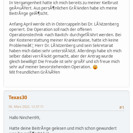
In Vergangenheit hatte ich mich bereits zu meiner Kielbrust
geÃ¤uÃŸert. Aus persÃ¶nlichen GrÃ¼nden habe ich meine
BeitrÃ¤ge gelÃ¶scht.
Anfang April werde ich in Ostercappeln bei Dr. LÃ¼tzenberg
operiert. Die Operation soll nach der offenen
Operationstechnik -nach Ravitch- durchgefÃ¼hrt werden. Bei
der Kostenerstattung meiner Krankenkasse, hatte ich keine
Problemeâ€¦ Herr Dr. LÃ¼tzenberg und sein Sekretariat
haben mich dabei sehr unterstÃ¼tzt. Allerdings habe ich mich
selber dabei verrÃ¼ckt gemacht, aber der Antrag wurde
gleich bewilligt! Die Freude ist sehr groÃŸ und ich freue mich
sehr auf meiner bevorstehenden Operation.
Mit freundlichen GrÃ¼ÃŸen
Texas30
06. März 2022, 12:37:11
#1
Hallo Ninchen99,
Hatte deine BeitrÃ¤ge gelesen und mich schon gewundert