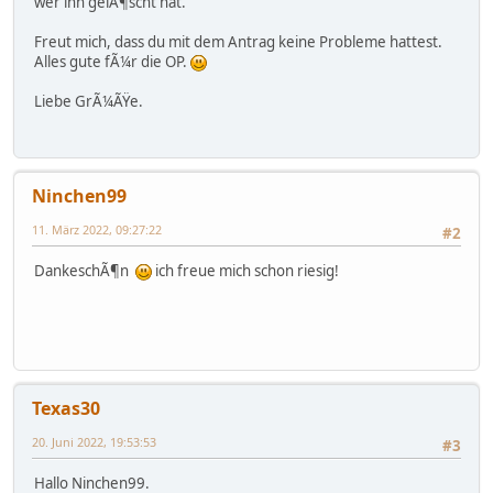
wer ihn gelÃ¶scht hat.
Freut mich, dass du mit dem Antrag keine Probleme hattest.
Alles gute fÃ¼r die OP.
Liebe GrÃ¼ÃŸe.
Ninchen99
11. März 2022, 09:27:22
#2
DankeschÃ¶n
ich freue mich schon riesig!
Texas30
20. Juni 2022, 19:53:53
#3
Hallo Ninchen99.