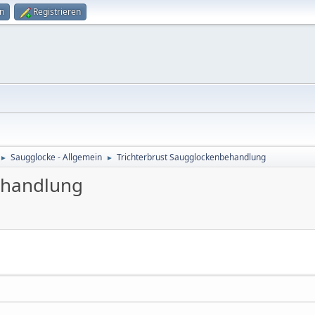
n
Registrieren
Saugglocke - Allgemein
Trichterbrust Saugglockenbehandlung
►
►
ehandlung