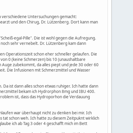
den verschiedene Untersuchungen gemacht:
earzt und den Chirug, Dr. Lützenberg. Dort kann man
cheiß-egal-Pille". Die ist wohl gegen die Aufregung.
e noch sehr vernebelt. Dr. Lützenberg kam dann
en Operationszeit schon eher schneller gelaufen. Die
 von 0 (keine Schmerzen) bis 10 (unaushaltbare
n Auge zubekommt, da alles piept und jede 30 oder 60
reit. Die Infusionen mit Schmerzmittel und Wasser
 Da ist dann alles schon etwas ruhiger. Ich hatte dann
chmerzmittel bekam ich Hydrorphon 8mg und IBU 400.
Problem ist, dass das Hydroporhon die Verdauung
laufen war überhaupt nicht zu denken bei mir. Ich
tat schon weh. Ich hatte zu diesem Zeitpuknt wirklich
laube ich ab Tag 3 oder 4 geschafft mich im Bett