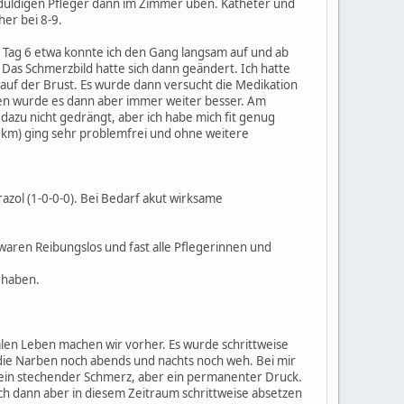
eduldigen Pfleger dann im Zimmer üben. Katheter und
er bei 8-9.
Tag 6 etwa konnte ich den Gang langsam auf und ab
 Das Schmerzbild hatte sich dann geändert. Ich hatte
f der Brust. Es wurde dann versucht die Medikation
en wurde es dann aber immer weiter besser. Am
azu nicht gedrängt, aber ich habe mich fit genug
0 km) ging sehr problemfrei und ohne weitere
azol (1-0-0-0). Bei Bedarf akut wirksame
waren Reibungslos und fast alle Pflegerinnen und
 haben.
alen Leben machen wir vorher. Es wurde schrittweise
 die Narben noch abends und nachts noch weh. Bei mir
 kein stechender Schmerz, aber ein permanenter Druck.
ich dann aber in diesem Zeitraum schrittweise absetzen