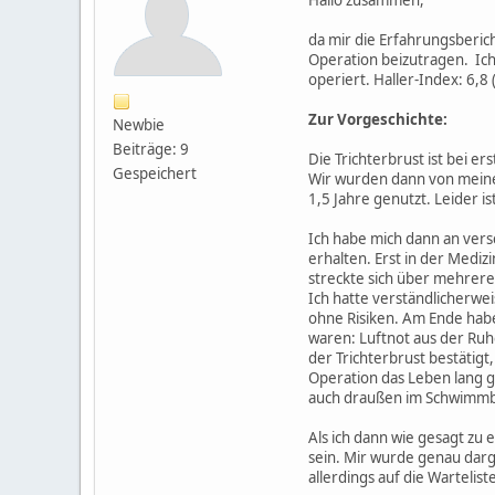
da mir die Erfahrungsberic
Operation beizutragen. Ich
operiert. Haller-Index: 6,
Zur Vorgeschichte:
Newbie
Beiträge: 9
Die Trichterbrust ist bei e
Gespeichert
Wir wurden dann von meinem
1,5 Jahre genutzt. Leider i
Ich habe mich dann an ver
erhalten. Erst in der Medi
streckte sich über mehrere
Ich hatte verständlicherweis
ohne Risiken. Am Ende habe
waren: Luftnot aus der Ru
der Trichterbrust bestätig
Operation das Leben lang g
auch draußen im Schwimmba
Als ich dann wie gesagt zu
sein. Mir wurde genau darg
allerdings auf die Warteli