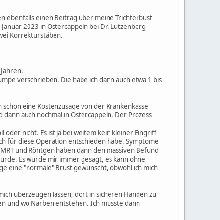
n ebenfalls einen Beitrag über meine Trichterbust
 Januar 2023 in Ostercappeln bei Dr. Lützenberg
zwei Korrekturstäben.
 Jahren.
mpe verschrieben. Die habe ich dann auch etwa 1 bis
ch schon eine Kostenzusage von der Krankenkasse
nd dann auch nochmal in Ostercappeln. Der Prozess
der nicht. Es ist ja bei weitem kein kleiner Eingriff
och für diese Operation entschieden habe. Symptome
n. MRT und Röntgen haben dann den massiven Befund
 wurde. Es wurde mir immer gesagt, es kann ohne
nge eine "normale" Brust gewünscht, obwohl ich mich
 mich überzeugen lassen, dort in sicheren Händen zu
rden und wo Narben entstehen. Ich musste dann