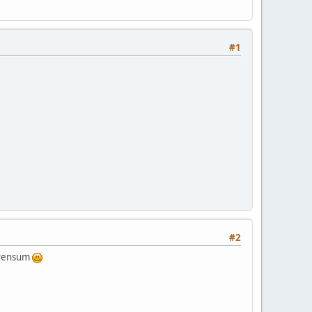
#1
#2
 Pensum