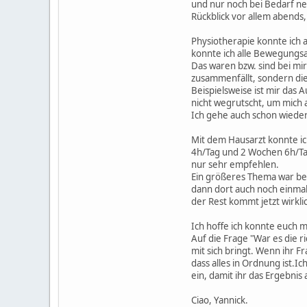
und nur noch bei Bedarf n
Rückblick vor allem abends
Physiotherapie konnte ich 
konnte ich alle Bewegungsab
Das waren bzw. sind bei mir
zusammenfällt, sondern die
Beispielsweise ist mir das
nicht wegrutscht, um mich
Ich gehe auch schon wieder
Mit dem Hausarzt konnte i
4h/Tag und 2 Wochen 6h/Tag
nur sehr empfehlen.
Ein größeres Thema war bei 
dann dort auch noch einmal
der Rest kommt jetzt wirklic
Ich hoffe ich konnte euch 
Auf die Frage "War es die r
mit sich bringt. Wenn ihr 
dass alles in Ordnung ist.
ein, damit ihr das Ergebnis
Ciao, Yannick.