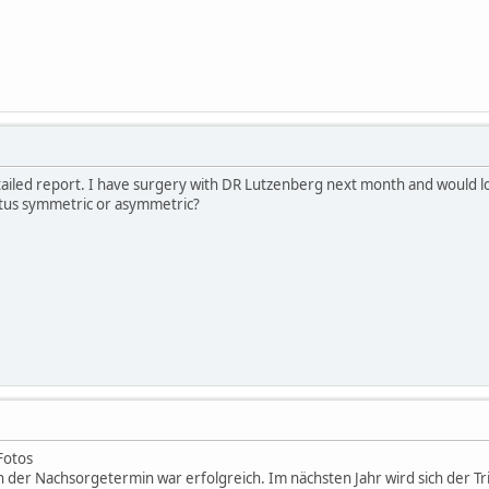
tailed report. I have surgery with DR Lutzenberg next month and would lo
ctus symmetric or asymmetric?
Fotos
h der Nachsorgetermin war erfolgreich. Im nächsten Jahr wird sich der T