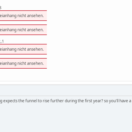
8
teianhang nicht ansehen.
teianhang nicht ansehen.
2,1
teianhang nicht ansehen.
teianhang nicht ansehen.
expects the funnel to rise further during the first year? so you'll have a 