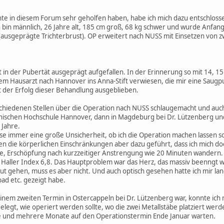
hte in diesem Forum sehr geholfen haben, habe ich mich dazu entschlosse
 bin männlich, 26 Jahre alt, 185 cm groß, 68 kg schwer und wurde Anfang
8 (ausgeprägte Trichterbrust). OP erweitert nach NUSS mit Einsetzen von 
rst in der Pubertät ausgeprägt aufgefallen. In der Erinnerung so mit 14, 15
 Hausarzt nach Hannover ins Anna-Stift verwiesen, die mir eine Saugpu
st der Erfolg dieser Behandlung ausgeblieben.
schiedenen Stellen über die Operation nach NUSS schlaugemacht und au
zinischen Hochschule Hannover, dann in Magdeburg bei Dr. Lützenberg u
 Jahre.
e immer eine große Unsicherheit, ob ich die Operation machen lassen soll o
n die körperlichen Einschränkungen aber dazu geführt, dass ich mich d
he, Erschöpfung nach kurzzeitiger Anstrengung wie 20 Minuten wander
t, Haller Index 6,8. Das Hauptproblem war das Herz, das massiv beenngt
ut gehen, muss es aber nicht. Und auch optisch gesehen hatte ich mir la
d etc. gezeigt habe.
 einem zweiten Termin in Ostercappeln bei Dr. Lützenberg war, konnte ich
elegt, wie operiert werden sollte, wo die zwei Metallstäbe platziert we
ste und mehrere Monate auf den Operationstermin Ende Januar warten.