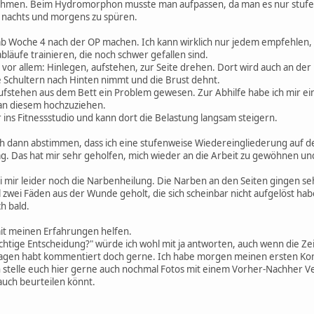
ehmen. Beim Hydromorphon musste man aufpassen, da man es nur stufen
, nachts und morgens zu spüren.
ab Woche 4 nach der OP machen. Ich kann wirklich nur jedem empfehlen, 
läufe trainieren, die noch schwer gefallen sind.
 vor allem: Hinlegen, aufstehen, zur Seite drehen. Dort wird auch an der 
 Schultern nach Hinten nimmt und die Brust dehnt.
 Aufstehen aus dem Bett ein Problem gewesen. Zur Abhilfe habe ich mir ei
 an diesem hochzuziehen.
 ins Fitnessstudio und kann dort die Belastung langsam steigern.
ch dann abstimmen, dass ich eine stufenweise Wiedereingliederung auf 
. Das hat mir sehr geholfen, mich wieder an die Arbeit zu gewöhnen und
mir leider noch die Narbenheilung. Die Narben an den Seiten gingen sehr 
 zwei Fäden aus der Wunde geholt, die sich scheinbar nicht aufgelöst hab
h bald.
mit meinen Erfahrungen helfen.
ichtige Entscheidung?" würde ich wohl mit ja antworten, auch wenn die Ze
Fragen habt kommentiert doch gerne. Ich habe morgen meinen ersten Kontr
Ich stelle euch hier gerne auch nochmal Fotos mit einem Vorher-Nachher 
 auch beurteilen könnt.