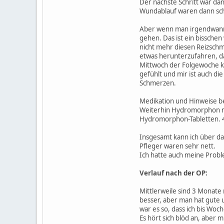
Der nächste Schritt war da
Wundablauf waren dann sch
Aber wenn man irgendwann 
gehen. Das ist ein bissche
nicht mehr diesen Reizsch
etwas herunterzufahren, d
Mittwoch der Folgewoche ko
gefühlt und mir ist auch d
Schmerzen.
Medikation und Hinweise be
Weiterhin Hydromorphon ret
Hydromorphon-Tabletten. 4
Insgesamt kann ich über da
Pfleger waren sehr nett.
Ich hatte auch meine Probl
Verlauf nach der OP:
Mittlerweile sind 3 Monate
besser, aber man hat gute 
war es so, dass ich bis Wo
Es hört sich blöd an, aber