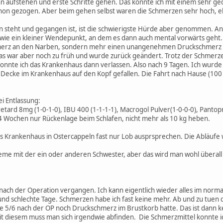
nn aufstehen und erste Schritte gehen. Das konnte ich mit einem sehr g
on gezogen. Aber beim gehen selbst waren die Schmerzen sehr hoch, eh
steht und gegangen ist, ist die schwierigste Hürde aber genommen. An 
n wie ein kleiner Wendepunkt, an dem es dann auch mental vorwärts geht.
merz an den Narben, sondern mehr einen unangenehmen Druckschmerz au
as war aber noch zu früh und wurde zurück geändert. Trotz der Schmerz
nnte ich das Krankenhaus dann verlassen. Also nach 9 Tagen. Ich wurde d
ie Decke im Krankenhaus auf den Kopf gefallen. Die Fahrt nach Hause (10
i Entlassung:
ard 8mg (1-0-1-0), IBU 400 (1-1-1-1), Macrogol Pulver(1-0-0-0), Pantopr
 Wochen nur Rückenlage beim Schlafen, nicht mehr als 10 kg heben.
s Krankenhaus in Ostercappeln fast nur Lob ausprsprechen. Die Abläufe 
eme mit der ein oder anderen Schwester, aber das wird man wohl überall
 nach der Operation vergangen. Ich kann eigentlich wieder alles im norm
und schlechte Tage. Schmerzen habe ich fast keine mehr. Ab und zu tuen
che 5/6 nach der OP noch Druckschmerz im Brustkorb hatte. Das ist dann
 mit diesem muss man sich irgendwie abfinden. Die Schmerzmittel konnte 