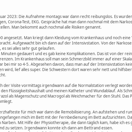
Januar 2023: Die Aufnahme montags war dann recht reibungslos. Es wur
gen, Corona-Test, EKG. Gespräche hat man dann nochmal mit dem Narkos
tellen. Man bekommt auch nochmal alle Risiken genannt.
00 angesetzt. Man kriegt dann Kleidung vom Krankenhaus und noch eine "S
acht. Aufgewacht bin ich dann auf der Intensivstation. Von der Narkos
 es sei alles sehr gut gelaufen.
 Minuten gedauert und es gab keine Komplikationen. Das ist von der rein
Grenzen. Im Krankenhaus soll man sein Schmerzbild immer auf einer Skala
 bei mir so 4-5. Abgesehen davon, dass man auf der Intensivstation kei
 wird, lief alles super. Die Schwestern dort waren sehr nett und hilfsbe
cht.
h der Visite vormittags irgendwann auf die Normalstation verlegt worden.
ür den Flüssigkeitshaushalt und meinen Katheter und Wundablauf. Als S
azol als Magenschutz und Macrogol als Weichmacher für den Stuhl. Das 
hmlegt.
rzhafteste für mich war dann die Remobilisierung. An aufstehen und rum
ngefangen mich im Bett mit der Fernbedienung im Bett aufzurichten. Das 
Narben. Mit Hilfe der Physiotherapie, die dann täglich kam, habe ich es g
and zu setzen. Irgendwann konnte ich dann am Bettrand essen.