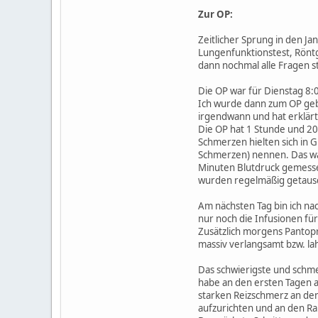
Zur OP:
Zeitlicher Sprung in den 
Lungenfunktionstest, Rönt
dann nochmal alle Fragen s
Die OP war für Dienstag 8:
Ich wurde dann zum OP gebr
irgendwann und hat erklärt,
Die OP hat 1 Stunde und 20
Schmerzen hielten sich in 
Schmerzen) nennen. Das war
Minuten Blutdruck gemessen
wurden regelmäßig getaus
Am nächsten Tag bin ich nac
nur noch die Infusionen f
Zusätzlich morgens Pantopr
massiv verlangsamt bzw. la
Das schwierigste und schme
habe an den ersten Tagen a
starken Reizschmerz an den 
aufzurichten und an den R