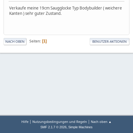
Verkaufe meine 19cm Saugglocke Typ Bodybuilder ( weichere
Kanten ) sehr guter Zustand.
Seiten
1
NACH OBEN
BENUTZER-AKTIONEN
|
|
Hilfe
Nutzungsbedingungen und Regeln
Nach oben ▲
,
SMF 2.1.7 © 2026
Simple Machines