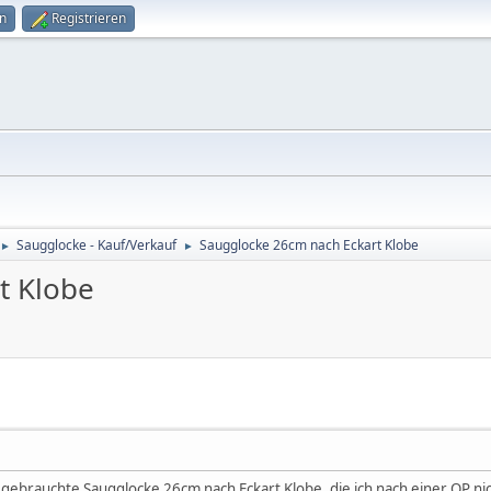
n
Registrieren
Saugglocke - Kauf/Verkauf
Saugglocke 26cm nach Eckart Klobe
►
►
t Klobe
e gebrauchte Saugglocke 26cm nach Eckart Klobe, die ich nach einer OP n