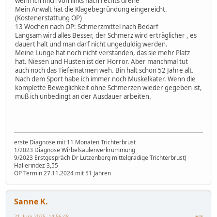
wenn ich mich von links nach rechts drehe
Mein Anwalt hat die Klagebegründung eingereicht.
(Kostenerstattung OP)
13 Wochen nach OP: Schmerzmittel nach Bedarf
Langsam wird alles Besser, der Schmerz wird erträglicher , es
dauert halt und man darf nicht ungeduldig werden.
Meine Lunge hat noch nicht verstanden, das sie mehr Platz
hat. Niesen und Husten ist der Horror. Aber manchmal tut
auch noch das Tiefeinatmen weh. Bin halt schon 52 Jahre alt.
Nach dem Sport habe ich immer noch Muskelkater. Wenn die
komplette Beweglichkeit ohne Schmerzen wieder gegeben ist,
muß ich unbedingt an der Ausdauer arbeiten.
erste Diagnose mit 11 Monaten Trichterbrust
1/2023 Diagnose Wirbelsäulenverkrümmung
9/2023 Erstgespräch Dr Lützenberg mittelgradige Trichterbrust)
Hallerindez 3,55
OP Termin 27.11.2024 mit 51 Jahren
Sanne K.
21. Juni 2025, 14:56:48