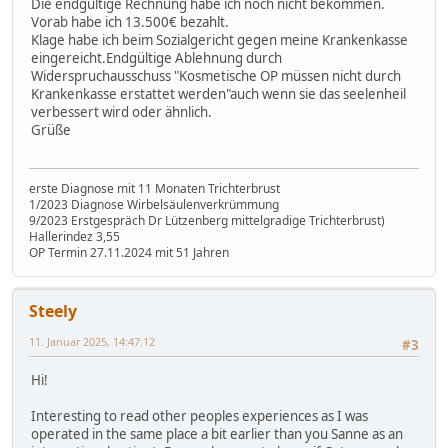
Die endgültige Rechnung habe ich noch nicht bekommen.
Vorab habe ich 13.500€ bezahlt.
Klage habe ich beim Sozialgericht gegen meine Krankenkasse
eingereicht.Endgültige Ablehnung durch
Widerspruchausschuss "Kosmetische OP müssen nicht durch
Krankenkasse erstattet werden"auch wenn sie das seelenheil
verbessert wird oder ähnlich.
Grüße
erste Diagnose mit 11 Monaten Trichterbrust
1/2023 Diagnose Wirbelsäulenverkrümmung
9/2023 Erstgespräch Dr Lützenberg mittelgradige Trichterbrust)
Hallerindez 3,55
OP Termin 27.11.2024 mit 51 Jahren
Steely
11. Januar 2025, 14:47:12
#3
Hi!
Interesting to read other peoples experiences as I was
operated in the same place a bit earlier than you Sanne as an