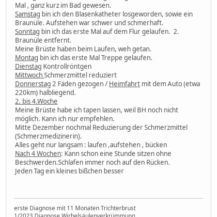
Mal , ganz kurz im Bad gewesen.
Samstag
bin ich den Blasenkatheter losgeworden, sowie ein
Braunüle. Aufstehen war schwer und schmerhaft.
Sonntag
bin ich das erste Mal auf dem Flur gelaufen. 2.
Braunüle entfernt.
Meine Brüste haben beim Laufen, weh getan.
Montag
bin ich das erste Mal Treppe gelaufen.
Dienstag
Kontrollröntgen
Mittwoch
Schmerzmittel reduziert
Donnerstag
2 Fäden gezogen /
Heimfahrt
mit dem Auto (etwa
220km) halbliegend.
2. bis 4.Woche
Meine Brüste habe ich tapen lassen, weil BH noch nicht
möglich. Kann ich nur empfehlen.
Mitte Dezember nochmal Reduzierung der Schmerzmittel
(Schmerzmedizinerin).
Alles geht nur langsam : laufen ,aufstehen , bücken
Nach 4 Wochen
: Kann schon eine Stunde sitzen ohne
Beschwerden.Schlafen immer noch auf den Rücken.
Jeden Tag ein kleines bißchen besser
erste Diagnose mit 11 Monaten Trichterbrust
1/2023 Diagnose Wirbelsäulenverkrümmung