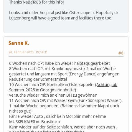
Thanks NaBaTa88 for this info!
Looks a bit older hospital just like Ostercappeln. Hopefully dr
Lützenberg will have a good team and facilities there too.
Sanne K.
28. Februar 2025, 19:14:31
#6
6 Wochen nach OP: habe ich wieder halbtags gearbeitet
8 Wochen nach OP: mit Krankengymnastik 2 mal die Woche
gestartet und langsam mit Sport (Energy Dance) angefangen.
Reduzierung der Schmerzmittel
10 Wochen nach OP: Kontrolle in Ostercappeln
(Achtung:ab
Sommer 2025 in Georgmarienhütte)
versuche wieder mich an einen BH zu gewöhnen
11 Wochen nach OP: mit Wasser Gym (Funktionssport Wasser)
1 mal die Woche begonnen. (Bahnenschwimmen klappt noch
nicht so gut)
Fahre wieder Auto , da ich kein Morphin mehr nehme
MUSKELKAtER im Brustkorb
Kann wieder auf der Seite schlafen, werde aber noch wach ,