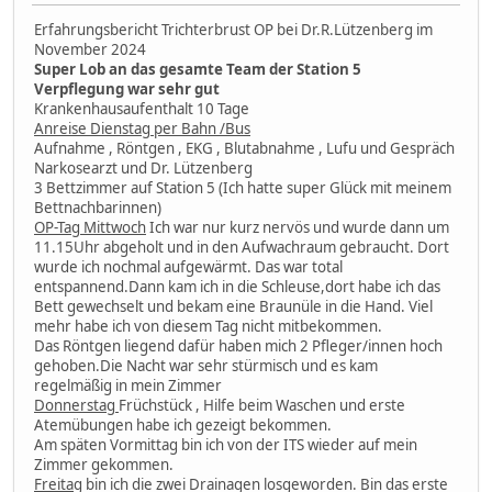
Erfahrungsbericht Trichterbrust OP bei Dr.R.Lützenberg im
November 2024
Super Lob an das gesamte Team der Station 5
Verpflegung war sehr gut
Krankenhausaufenthalt 10 Tage
Anreise Dienstag per Bahn /Bus
Aufnahme , Röntgen , EKG , Blutabnahme , Lufu und Gespräch
Narkosearzt und Dr. Lützenberg
3 Bettzimmer auf Station 5 (Ich hatte super Glück mit meinem
Bettnachbarinnen)
OP-Tag Mittwoch
Ich war nur kurz nervös und wurde dann um
11.15Uhr abgeholt und in den Aufwachraum gebraucht. Dort
wurde ich nochmal aufgewärmt. Das war total
entspannend.Dann kam ich in die Schleuse,dort habe ich das
Bett gewechselt und bekam eine Braunüle in die Hand. Viel
mehr habe ich von diesem Tag nicht mitbekommen.
Das Röntgen liegend dafür haben mich 2 Pfleger/innen hoch
gehoben.Die Nacht war sehr stürmisch und es kam
regelmäßig in mein Zimmer
Donnerstag
Früchstück , Hilfe beim Waschen und erste
Atemübungen habe ich gezeigt bekommen.
Am späten Vormittag bin ich von der ITS wieder auf mein
Zimmer gekommen.
Freitag
bin ich die zwei Drainagen losgeworden. Bin das erste