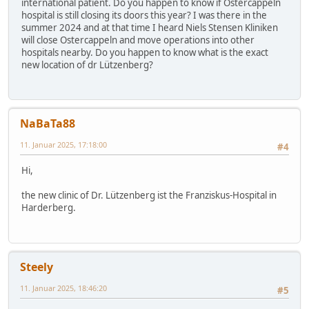
international patient. Do you happen to know if Ostercappeln
hospital is still closing its doors this year? I was there in the
summer 2024 and at that time I heard Niels Stensen Kliniken
will close Ostercappeln and move operations into other
hospitals nearby. Do you happen to know what is the exact
new location of dr Lützenberg?
NaBaTa88
11. Januar 2025, 17:18:00
#4
Hi,
the new clinic of Dr. Lützenberg ist the Franziskus-Hospital in
Harderberg.
Steely
11. Januar 2025, 18:46:20
#5