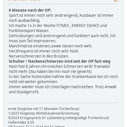
#7
6 Monate nach der OP:
Sport ist immer noch sehr anstrengend, Ausdauer ist immer
noch ausbaufähig.
Ich mache 1x in der Woche FITMIX , ENERGY DANCE und
Funktionssport Wasser.
Dehnübungen sind anstrengend und funktiert auch nicht. Ich
muss zum Teil improvieren.
Manchmal tut einatmen,sowie niesen noch weh.
Herzfrequenz ist immer noch sehr hoch.
Nervenschmerzen in den Brüsten.
Schulter / Nackenschmerzen sind seit der OP fast weg
Nach fast 8 Jahren chronischen Schmerzen wirkt Tramadol
nicht mehr (Ibu haben bei mri noch nie gewirkt)
In der Sache Kostenübernahme der Krankenkasse bin ich noch
nicht viel weiter gekommen.
Immer wieder muss ich Unterlagen nachreichen. Trotz Anwalt
und Sozialgericht.
erste Diagnose mit 11 Monaten Trichterbrust
1/2023 Diagnose Wirbelsäulenverkrümmung
9/2023 Erstgespräch Dr Lützenberg mittelgradige Trichterbrust)
Hallerindez 3,55
OP Termin 27.11.2024 mit 51 Jahren