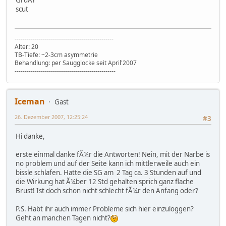
GruÃŸ
scut
-------------------------------------------------
Alter: 20
TB-Tiefe: ~2-3cm asymmetrie
Behandlung: per Saugglocke seit April'2007
--------------------------------------------------
Iceman
Gast
26. Dezember 2007, 12:25:24
#3
Hi danke,
erste einmal danke fÃ¼r die Antworten! Nein, mit der Narbe is
no problem und auf der Seite kann ich mittlerweile auch ein
bissle schlafen. Hatte die SG am 2 Tag ca. 3 Stunden auf und
die Wirkung hat Ã¼ber 12 Std gehalten sprich ganz flache
Brust! Ist doch schon nicht schlecht fÃ¼r den Anfang oder?
P.S. Habt ihr auch immer Probleme sich hier einzuloggen?
Geht an manchen Tagen nicht?