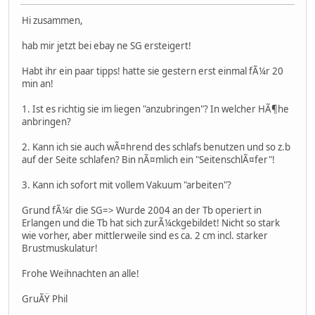
Hi zusammen,
hab mir jetzt bei ebay ne SG ersteigert!
Habt ihr ein paar tipps! hatte sie gestern erst einmal fÃ¼r 20
min an!
1. Ist es richtig sie im liegen "anzubringen"? In welcher HÃ¶he
anbringen?
2. Kann ich sie auch wÃ¤hrend des schlafs benutzen und so z.b
auf der Seite schlafen? Bin nÃ¤mlich ein "SeitenschlÃ¤fer"!
3. Kann ich sofort mit vollem Vakuum "arbeiten"?
Grund fÃ¼r die SG=> Wurde 2004 an der Tb operiert in
Erlangen und die Tb hat sich zurÃ¼ckgebildet! Nicht so stark
wie vorher, aber mittlerweile sind es ca. 2 cm incl. starker
Brustmuskulatur!
Frohe Weihnachten an alle!
GruÃŸ Phil