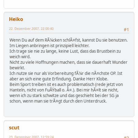
Heiko
22. Dezember 2007, 22:00:40
#1
Wenn Du auf dem RÃ¼cken schlÃ¤fst, kannst Du sie benutzen.
Im Liegen anbringen ist prinzipiell leichter.
Ich trage sie nie zu lange, keine Lust, dass das Brustbein zu
weich wird.
Nicht zu viele Hoffnungen machen, dass sie dauerhaft Wunder
bewirkt.
Ich nutze sie nur als Vorbereitung fÃ¼r die nÃ¤chste OP. Ist
aber an sich eine gute Erfindung. Danke Herr Klobe.
Beim Sport treiben ist es auch problematisch (rede jetzt von
Hanteln, nicht von FuÃŸball o. Ã¤.). Bei mir hÃ¤lt sie nicht,
wenn ich zu stark schwitze und das geschieht bei der SG ja
schon, wenn man sie trÃ¤gt durch den Unterdruck.
scut
23. Dezember 2007, 12:59:24
#2