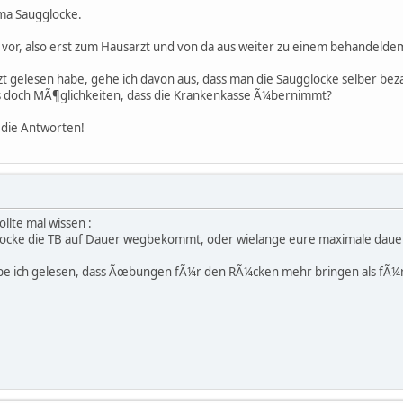
ma Saugglocke.
vor, also erst zum Hausarzt und von da aus weiter zu einem behandelde
etzt gelesen habe, gehe ich davon aus, dass man die Saugglocke selber b
 doch MÃ¶glichkeiten, dass die Krankenkasse Ã¼bernimmt?
 die Antworten!
llte mal wissen :
ocke die TB auf Dauer wegbekommt, oder wielange eure maximale dauer be
be ich gelesen, dass Ãœbungen fÃ¼r den RÃ¼cken mehr bringen als fÃ¼r di