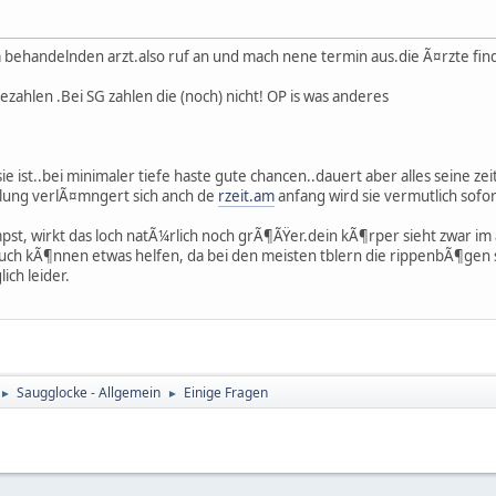
m behandelnden arzt.also ruf an und mach nene termin aus.die Ã¤rzte find
t bezahlen .Bei SG zahlen die (noch) nicht! OP is was anderes
ie ist..bei minimaler tiefe haste gute chancen..dauert aber alles seine zei
lung verlÃ¤mngert sich anch de
rzeit.am
anfang wird sie vermutlich sofo
pst, wirkt das loch natÃ¼rlich noch grÃ¶ÃŸer.dein kÃ¶rper sieht zwar im a
ch kÃ¶nnen etwas helfen, da bei den meisten tblern die rippenbÃ¶gen st
ch leider.
Saugglocke - Allgemein
Einige Fragen
►
►