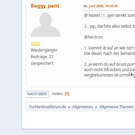
Baggy_pant
08. Juni 2009, 18:25:45
@ Nickel : 1. geh direkt zu
2.: jap, darfste alles selbs
@Nectron
1. kommt drauf an wie tief s
Wiedergänger
Die dauer nach der behand
Beiträge: 21
Gespeichert
2. ja wenn du auf brust pum
auch nicht.RÃ¼cken und bau
wegbekommen ist unmÃ¶gli
Seiten
1
NACH OBEN
Trichterbrustforum.de
Allgemeines
Allgemeine Themen
►
►