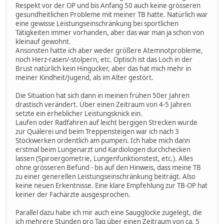
Respekt vor der OP und bis Anfang 50 auch keine grösseren
gesundheitlichen Probleme mit meiner TB hatte. Natürlich war
eine gewisse Leistungseinschränkung bei sportlichen
Tätigkeiten immer vorhanden, aber das war man ja schon von
kleinauf gewohnt.
Ansonsten hatte ich aber weder größere Atemnotprobleme,
noch Herz-rasen/-stolpern, etc. Optisch ist das Loch in der
Brust natürlich kein Hingucker, aber das hat mich mehr in
meiner Kindheit/Jugend, als im Alter gestört.
Die Situation hat sich dann in meinen frühen 50er Jahren
drastisch verändert. Über einen Zeitraum von 4-5 Jahren
setzte ein erheblicher Leistungsknick ein.
Laufen oder Radfahren auf leicht bergigen Strecken wurde
zur Quälerei und beim Treppensteigen war ich nach 3
Stockwerken ordentlich am pumpen. Ich habe mich dann
erstmal beim Lungenarzt und Kardiologen durchchecken
lassen (Spiroergometrie, Lungenfunktionstest, etc.). Alles
ohne grösseren Befund - bis auf den Hinweis, dass meine TB
zu einer generellen Leistungseinschränkung beiträgt. Also
keine neuen Erkentnisse. Eine klare Empfehlung zur TB-OP hat
keiner der Fachärzte ausgesprochen.
Parallel dazu habe ich mir auch eine Saugglocke zugelegt, die
ich mehrere Stunden pro Tag über einen Zeitraum von ca. 5