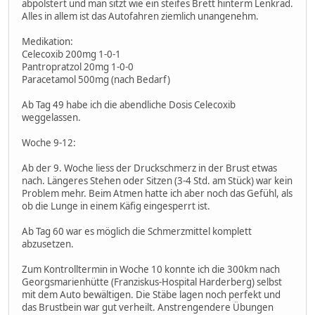
abpolstert und man sitzt wie ein steifes Brett hinterm Lenkrad.
Alles in allem ist das Autofahren ziemlich unangenehm.
Medikation:
Celecoxib 200mg 1-0-1
Pantropratzol 20mg 1-0-0
Paracetamol 500mg (nach Bedarf)
Ab Tag 49 habe ich die abendliche Dosis Celecoxib
weggelassen.
Woche 9-12:
Ab der 9. Woche liess der Druckschmerz in der Brust etwas
nach. Längeres Stehen oder Sitzen (3-4 Std. am Stück) war kein
Problem mehr. Beim Atmen hatte ich aber noch das Gefühl, als
ob die Lunge in einem Käfig eingesperrt ist.
Ab Tag 60 war es möglich die Schmerzmittel komplett
abzusetzen.
Zum Kontrolltermin in Woche 10 konnte ich die 300km nach
Georgsmarienhütte (Franziskus-Hospital Harderberg) selbst
mit dem Auto bewältigen. Die Stäbe lagen noch perfekt und
das Brustbein war gut verheilt. Anstrengendere Übungen