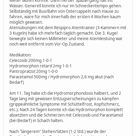
Meter laufen konnte. Dann fiel der Spaziergang halt ins
Wasser. Generell konnte ich nur im Schneckentempo gehen.
Selbständig mit Bus/Bahn von Ostercappeln nach Hause zu
fahren, wäre für mich innerhalb der ersten 4 Wochen kaum
möglich gewesen.
Atemübungen mit dem Respipro Atemtrainer (3-Kammern mit
3 Kugeln) habe ich mehrfach täglich gemacht. Die 3. Kugel
bewegte sich keinen Millimeter und meine Atemleistung war
noch weit entfernt vom Vor-Op Zustand.
Medikation:
Celecoxib 200mg 1-0-1
Hydromorphon retard 2mg 1-0-1
Pantropratzol 20mg 1-0-0
Paracetamol 500mg / Hydromorphon 2,6 mg akut (nach
Bedarf)
Am 11. Tag habe ich die Hydromorphondosis halbiert, und 2
Tage lang mit gewissen Entzugserscheinungen zu kämpfen
(grippeähnliche Symptome mit Schüttelfrost, Kopfschmerz,
etc.). Nach 24 Tagen konnte ich das Hydromorphon komplett
absetzten und die Schmerzen mit Celecoxib und Paracetamol
(bei Bedarf) in Schach halten.
Nach "längerem" Stehen/Sitzen (1-2 Std.) wurde der