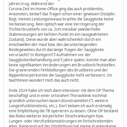
Jahren trug. Während der
Corona-Zeit im Home-Office ging das auch problemlos.
Ansonsten, bedarf das Tragen schon einer gewissen Disziplin.
Bzgl. meines Leistungsniveaus brachte die Saugglocke keine
Verbesserung. Rein optisch war eine Verringerung der
Trichterbrusttiefe von ca. 2cm messbar (wiederholte
Stabmessungen am tiefsten Punkt im ein-/ausgeatmeten
Zustand). Diese wurde aber wahrscheinlich durch ein
Anschwellen der Haut bzw. des darunterliegenden
Bindegewebes durch das lange Tragen der Saugglocke
verursacht? In Röntgen/CT-Aufnahmen vor der
Saugglockenbehandlung und 5 Jahre später, konnte man aber
keine signifikanten Veränderungen am Brustkorb feststellen.
Die gravierenden Fehlstellungen des Brustbeins und der
Rippenknorpel konnte die Saugglocke nicht verbessern. Im
Nachhinein wundert mich das auch nicht.
Ende 2024 habe ich mich dann intensiver mit dem OP Thema
beschäftigt und in einer ortsnahen Thoraxklinik nochmal
gründlich untersuchen lassen (Konstrasmittel-CT, weitere
Lungenfunktionstests, etc.). Dort bekam ich auch erstmalig
eine Empfehlung die TB operieren zu lassen. Ohne OP bestand
das Risiko weiterer körperlicher Einschränkungen bzw.
Lungen- oder Herzfunktionsstörungen im fortschreitenden
Alter. Basierend auf der Empfehlung hat meine Krankenkasse