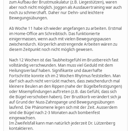
zum Aufbau der Brustmuskulatur (z.B. Liegestützen), waren
aber noch nicht möglich. Joggen als Ausdauertraining war auch
noch zu schmerzhaft. Daher nur Dehn- und leichtere
Bewegungsübungen.
Ab Woche 11 habe ich wieder angefangen zu arbeiten. Erstmal
im Home-Office am Schreibtisch. Das funktionierte
einigermassen, wenn auch mit vielen Bewegungspausen
zwischendurch. Körperlich anstrengende Arbeiten wären zu
diesem Zeitpunkt noch nicht möglich gewesen.
Nach 12 Wochen ist das Taubheitsgefühl im Brustbereich fast
vollständig verschwunden. Man muss viel Geduld mit dem
Heilungsverlauf haben. Signifikante und dauerhafte
Fortschritte konnte ich im 2 Wochen Rhytmus feststellen. Man
darf sich auch nicht verrückt machen, dass zwischendurch mal
kleinere Beulen an den Rippen (nahe der Bügelbefestigungen)
oder Misempfindungen auftreten (z.B. das Gefühl, dass sich
die Bügel verschoben haben). Der Brustkorb verändert sich ja
auf Grund der Nuss-Zahnspange und Bewegungsübungen
laufend. Die Phänomene legen sich mit der Zeit. Ausserdem
sind die Bügel nach 2-3 Monaten auch bombenfest
eingewachsen.
Im Zweifelsfall kann man natürlich jederzeit Dr. Lützenberg
kontaktieren.