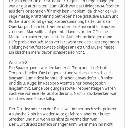
Druckschmerz in der Brust unerträglich; im Liegen dagegen
war er gut auzuhalten. Zum Glück war das Hinlegen/Aufstehen
aus der Horizontalen für mich kein Problem, da ich vor der OP
regelmässig Krafttraining betrieben habe (inklusive Bauch und
Rücken) und somit genug Körperspannung hatte, um den
Oberkörper beim hochziehen über das Knie nicht einknicken
zu lassen. Man sollte auf jedenfall lange vor der OP seine
Muskeln trainieren, sonst ist das Aufstehen/Hinlegen ohne
Hilfe problematisch. Man verliert während des anstrengenden
Heilungsverlaufes sowieso einiges an Fett und Muskelmasse.
Ein bisschen mehr davon schadet also nicht.
Woche 5-8:
Die Spaziergänge wurden länger (4-7km) und das Schritt-
Tempo schneller. Die Lungenleistung verbesserte sich auch
langsam. Zumindest konnte ich schon etwas tiefer luftholen
und die 3. Kugel im Respipro Atemtrainer bewegte sich
langsam mit. Lange Steigungen sowie Treppensteigen waren
nach wie vor eine Herausforderung. Nach 3 Stockwerken war
meistens eine Pause fällig.
Der Druckschmerz in der Brust war immer noch sehr präsent.
Ab Woche 7 bin ich wieder Auto gefahren, aber nur kurze
Strecken und nur wenn es nicht zu vermeiden war.
Der Gurt drückt ziemlich unangenehm, wenn man ihn nicht