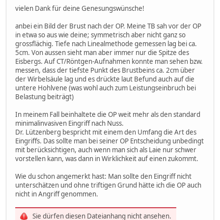
vielen Dank für deine Genesungswünsche!
anbei ein Bild der Brust nach der OP. Meine TB sah vor der OP
in etwa so aus wie deine; symmetrisch aber nicht ganz so
grossflächig. Tiefe nach Linealmethode gemessen lag bei ca.
5cm. Von aussen sieht man aber immer nur die Spitze des
Eisbergs. Auf CT/Röntgen-Aufnahmen konnte man sehen bzw.
messen, dass der tiefste Punkt des Brustbeins ca. 2cm über
der Wirbelsäule lag und es drückte laut Befund auch auf die
untere Hohlvene (was wohl auch zum Leistungseinbruch bei
Belastung beiträgt)
In meinem Fall beinhaltete die OP weit mehr als den standard
minimalinvasiven Eingriff nach Nuss.
Dr. Lützenberg bespricht mit einem den Umfang die Art des
Eingriffs. Das sollte man bei seiner OP Entscheidung unbedingt
mit berücksichtigen, auch wenn man sich als Laie nur schwer
vorstellen kann, was dann in Wirklichkeit auf einen zukommt.
Wie du schon angemerkt hast: Man sollte den Eingriff nicht
unterschätzen und ohne triftigen Grund hätte ich die OP auch
nicht in Angriff genommen.
Sie dürfen diesen Dateianhang nicht ansehen.