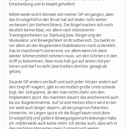
Entscheidung und Arztwahl geholfen!
Mittlerweile sind 6 Monate seit meiner OP vergangen, aber
das Druckgefühl in der Brust hat sich leider nicht weiter
verbessert (im Stehen/Sitzen). Die Bügel machen sich noch
deutlich bemerkbar, vor allem nach intensiveren
Trainingseinheiten zur Stärkung bzw. Steigerung der
Muskulatur und Beweglichkeit im Brustbereich. Da zwickt es
vor allem an den Bügelenden/Stabilisatoren noch ordentlich.
Das ist manchmal frustrierend, vor allem wenn ich dann
wieder Schmerzmittel nehmen muss, um den Schmerz in den
Griff zu bekommen. Man muss halt gut auf seinen Körper
hören und darf es nicht übertreiben (leichter gesagt als
getan).
Da jede OP anders verläuft und auch jeder Körper anders auf
den Eingriff reagiert, gibt es vermutlich große Unterschiede
bzgl. der Zeitspanne, ab der man nichts mehr von den
Implantaten spürt. Bei manchen dauert das anscheinend auch
bis zur Bügelentnahme. Auf Grund meines Alters wird es bei
mir wohl auch länger dauern, als bei jüngeren Patienten.
Immerhin, im Liegen spüre ich die Bügel kaum noch (kein
Druckgefühl) und gößere Bewegungseinschränkungen habe
ich mittlerweile auch keine mehr. Ich denke auch, dass sich in
den nächsten Monanten mein Zustand noch weiter