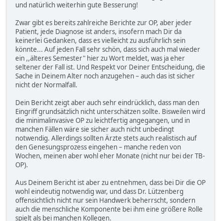
und natürlich weiterhin gute Besserung!
Zwar gibt es bereits zahlreiche Berichte zur OP, aber jeder
Patient, jede Diagnose ist anders, insofern mach Dir da
keinerlei Gedanken, dass es vielleicht zu ausführlich sein
könnte... Auf jeden Fall sehr schön, dass sich auch mal wieder
ein ,,älteres Semester" hier zu Wort meldet, was ja eher
seltener der Fall ist. Und Respekt vor Deiner Entscheidung, die
Sache in Deinem Alter noch anzugehen – auch das ist sicher
nicht der Normalfall.
Dein Bericht zeigt aber auch sehr eindrücklich, dass man den
Eingriff grundsätzlich nicht unterschätzen sollte. Bisweilen wird
die minimalinvasive OP zu leichtfertig angegangen, und in
manchen Fällen wäre sie sicher auch nicht unbedingt
notwendig. Allerdings sollten Ärzte stets auch realistisch auf
den Genesungsprozess eingehen – manche reden von
Wochen, meinen aber wohl eher Monate (nicht nur bei der TB-
OP).
Aus Deinem Bericht ist aber zu entnehmen, dass bei Dir die OP
wohl eindeutig notwendig war, und dass Dr. Lützenberg
offensichtlich nicht nur sein Handwerk beherrscht, sondern
auch die menschliche Komponente bei ihm eine größere Rolle
spielt als bei manchen Kollegen.