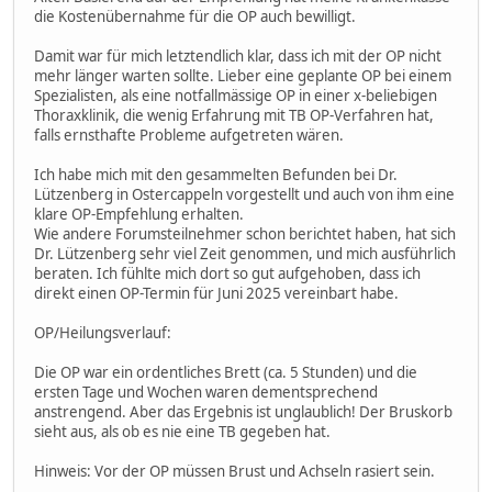
die Kostenübernahme für die OP auch bewilligt.
Damit war für mich letztendlich klar, dass ich mit der OP nicht
mehr länger warten sollte. Lieber eine geplante OP bei einem
Spezialisten, als eine notfallmässige OP in einer x-beliebigen
Thoraxklinik, die wenig Erfahrung mit TB OP-Verfahren hat,
falls ernsthafte Probleme aufgetreten wären.
Ich habe mich mit den gesammelten Befunden bei Dr.
Lützenberg in Ostercappeln vorgestellt und auch von ihm eine
klare OP-Empfehlung erhalten.
Wie andere Forumsteilnehmer schon berichtet haben, hat sich
Dr. Lützenberg sehr viel Zeit genommen, und mich ausführlich
beraten. Ich fühlte mich dort so gut aufgehoben, dass ich
direkt einen OP-Termin für Juni 2025 vereinbart habe.
OP/Heilungsverlauf:
Die OP war ein ordentliches Brett (ca. 5 Stunden) und die
ersten Tage und Wochen waren dementsprechend
anstrengend. Aber das Ergebnis ist unglaublich! Der Bruskorb
sieht aus, als ob es nie eine TB gegeben hat.
Hinweis: Vor der OP müssen Brust und Achseln rasiert sein.