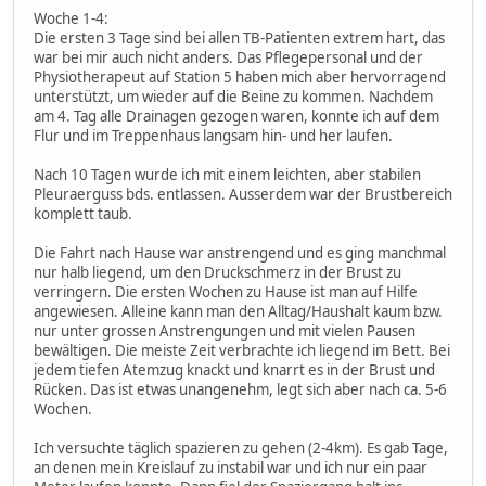
Woche 1-4:
Die ersten 3 Tage sind bei allen TB-Patienten extrem hart, das
war bei mir auch nicht anders. Das Pflegepersonal und der
Physiotherapeut auf Station 5 haben mich aber hervorragend
unterstützt, um wieder auf die Beine zu kommen. Nachdem
am 4. Tag alle Drainagen gezogen waren, konnte ich auf dem
Flur und im Treppenhaus langsam hin- und her laufen.
Nach 10 Tagen wurde ich mit einem leichten, aber stabilen
Pleuraerguss bds. entlassen. Ausserdem war der Brustbereich
komplett taub.
Die Fahrt nach Hause war anstrengend und es ging manchmal
nur halb liegend, um den Druckschmerz in der Brust zu
verringern. Die ersten Wochen zu Hause ist man auf Hilfe
angewiesen. Alleine kann man den Alltag/Haushalt kaum bzw.
nur unter grossen Anstrengungen und mit vielen Pausen
bewältigen. Die meiste Zeit verbrachte ich liegend im Bett. Bei
jedem tiefen Atemzug knackt und knarrt es in der Brust und
Rücken. Das ist etwas unangenehm, legt sich aber nach ca. 5-6
Wochen.
Ich versuchte täglich spazieren zu gehen (2-4km). Es gab Tage,
an denen mein Kreislauf zu instabil war und ich nur ein paar