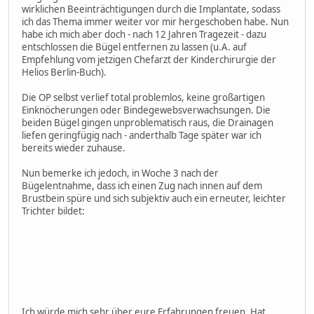
wirklichen Beeinträchtigungen durch die Implantate, sodass
ich das Thema immer weiter vor mir hergeschoben habe. Nun
habe ich mich aber doch - nach 12 Jahren Tragezeit - dazu
entschlossen die Bügel entfernen zu lassen (u.A. auf
Empfehlung vom jetzigen Chefarzt der Kinderchirurgie der
Helios Berlin-Buch).
Die OP selbst verlief total problemlos, keine großartigen
Einknöcherungen oder Bindegewebsverwachsungen. Die
beiden Bügel gingen unproblematisch raus, die Drainagen
liefen geringfügig nach - anderthalb Tage später war ich
bereits wieder zuhause.
Nun bemerke ich jedoch, in Woche 3 nach der
Bügelentnahme, dass ich einen Zug nach innen auf dem
Brustbein spüre und sich subjektiv auch ein erneuter, leichter
Trichter bildet:
Ich würde mich sehr über eure Erfahrungen freuen. Hat