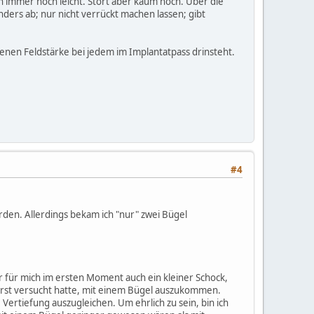
n immer noch leicht. Stört aber kaum noch. Über die
nders ab; nur nicht verrückt machen lassen; gibt
senen Feldstärke bei jedem im Implantatpass drinsteht.
#4
rden. Allerdings bekam ich "nur" zwei Bügel
r für mich im ersten Moment auch ein kleiner Schock,
n erst versucht hatte, mit einem Bügel auszukommen.
 Vertiefung auszugleichen. Um ehrlich zu sein, bin ich