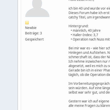
ich bin 40 und wurde vor e
Dieses Forum habe ich erst
catchy Titel, um irgendwann
Hintergrund:
Newbie
• männlich, 40 Jahre
Beiträge: 3
• Haller-Index: 3,7
Gespeichert
• Operation nach Nuss mit 
Bei mir war es – wie hier s
Hinlegen und Aufstehen. Nie
schmerzhaft ist, dass der N
Ich nehme inzwischen nur n
abgesetzt, weil es mich zu 
Gerade bin ich in einer Pha
täglich, ob die Operation di
Im Vorbereitungsgespräch w
sein würden. Auf eine länge
selbst war sehr gut, und de
Gestern war ich auf eigene 
alle meine Fragen zu klären