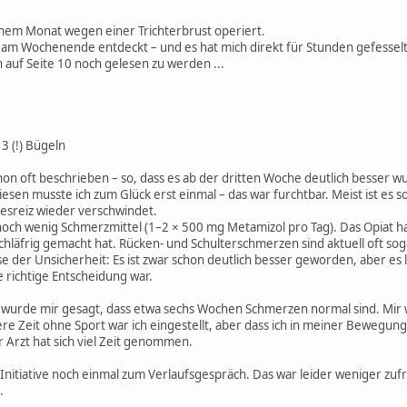
inem Monat wegen einer Trichterbrust operiert.
 am Wochenende entdeckt – und es hat mich direkt für Stunden gefesselt.
 auf Seite 10 noch gelesen zu werden ...
3 (!) Bügeln
chon oft beschrieben – so, dass es ab der dritten Woche deutlich besser 
sen musste ich zum Glück erst einmal – das war furchtbar. Meist ist es 
iesreiz wieder verschwindet.
och wenig Schmerzmittel (1–2 × 500 mg Metamizol pro Tag). Das Opiat h
schläfrig gemacht hat. Rücken- und Schulterschmerzen sind aktuell oft so
se der Unsicherheit: Es ist zwar schon deutlich besser geworden, aber es 
e richtige Entscheidung war.
urde mir gesagt, dass etwa sechs Wochen Schmerzen normal sind. Mir wa
re Zeit ohne Sport war ich eingestellt, aber dass ich in meiner Bewegun
r Arzt hat sich viel Zeit genommen.
Initiative noch einmal zum Verlaufsgespräch. Das war leider weniger zufr
.