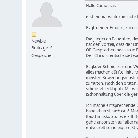
Hallo Camoesas,
erst einmal weiterhin gute
Bzgl. deiner Fragen, kann i
Die jüngeren Patienten, di
Newbie
hat den Vorteil, dass der D
Beiträge: 6
OP Gesprächen noch so in 
Gespeichert
Der Chirurg entscheidet wä
Bzgl.der Schmerzen und Wie
alles machen dürfte, inkl. 
meisten Bewegungsmuster wi
zumuten. Nach den ersten 2
schmerzfrei klappt). Mir w
(Schonhaltung über die ges
Ich mache entsprechende Ü
habe ich erst nach ca. 6 M
Bauchmuskulatur wie z.B De
geht; ansonsten auf alter
entwickelt seine eigene Str