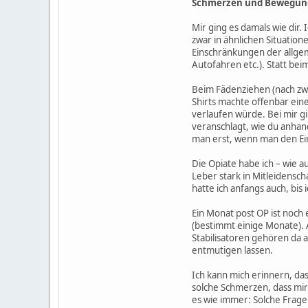
Schmerzen und Bewegun
Mir ging es damals wie dir.
zwar in ähnlichen Situatio
Einschränkungen der allge
Autofahren etc.). Statt bei
Beim Fädenziehen (nach zwe
Shirts machte offenbar ein
verlaufen würde. Bei mir g
veranschlagt, wie du anhan
man erst, wenn man den Eing
Die Opiate habe ich – wie 
Leber stark in Mitleidensc
hatte ich anfangs auch, bis
Ein Monat post OP ist noch
(bestimmt einige Monate). 
Stabilisatoren gehören da a
entmutigen lassen.
Ich kann mich erinnern, das
solche Schmerzen, dass mir 
es wie immer: Solche Frage