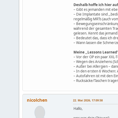
Deshalb hoffe ich hier au
– Gibt es jemanden mit eben
– Die Implantate sind ,,be
regelmäßig MRTs (auch vom
– Bewegungseinschränkunge
während der gesamten Trage
gelesen. Kennt das jemand
– Bedeutet das, dass ich dr
– Wann lassen die Schmerz
Meine ,,Lessons Learned"
– Vor der OP ein paar XXL-T
– Wegen des Anziehens (Sc
– Außer bei Allergien – dann
– In den ersten 6 Wochen: A
– Autofahren ist mit den E
– Rucksäcke/Taschen tragen
nicolchen
22. Mai 2026, 17:09:58
Hallo,
wer war dein Chirurg?