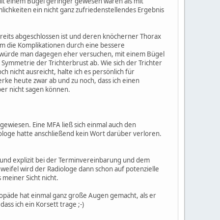
 mit einem Bügel geringer gewesen wären als mit
ichkeiten ein nicht ganz zufriedenstellendes Ergebnis
eits abgeschlossen ist und deren knöcherner Thorax
 um die Komplikationen durch eine bessere
t, würde man dagegen eher versuchen, mit einem Bügel
Symmetrie der Trichterbrust ab. Wie sich der Trichter
 nicht ausreicht, halte ich es persönlich für
merke heute zwar ab und zu noch, dass ich einen
ber nicht sagen können.
ngewiesen. Eine MFA ließ sich einmal auch den
iologe hatte anschließend kein Wort darüber verloren.
und explizit bei der Terminvereinbarung und dem
eifel wird der Radiologe dann schon auf potenzielle
meiner Sicht nicht.
opäde hat einmal ganz große Augen gemacht, als er
ass ich ein Korsett trage ;-)