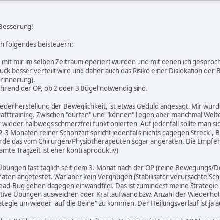
 Besserung!
ch folgendes beisteuern:
e mit mir im selben Zeitraum operiert wurden und mit denen ich gesproch
ruck besser verteilt wird und daher auch das Risiko einer Dislokation der
Erinnerung).
hrend der OP, ob 2 oder 3 Bügel notwendig sind.
derherstellung der Beweglichkeit, ist etwas Geduld angesagt. Mir wurde
Krafttraining. Zwischen "dürfen" und "können" liegen aber manchmal Welte
eder halbwegs schmerzfrei funktionierten. Auf jedenfall sollte man sich
-3 Monaten reiner Schonzeit spricht jedenfalls nichts dagegen Streck-,
urde das vom Chirurgen/Physiotherapeuten sogar angeraten. Die Empfehl
amte Tragzeit ist eher kontraproduktiv)
bungen fast täglich seit dem 3. Monat nach der OP (reine Bewegungs/De
onaten angetestet. War aber kein Vergnügen (Stabilisator verursachte Sc
ad-Bug gehen dagegen einwandfrei. Das ist zumindest meine Strategie m
native Übungen ausweichen oder Kraftaufwand bzw. Anzahl der Wiederhol
ategie um wieder "auf die Beine" zu kommen. Der Heilungsverlauf ist ja 