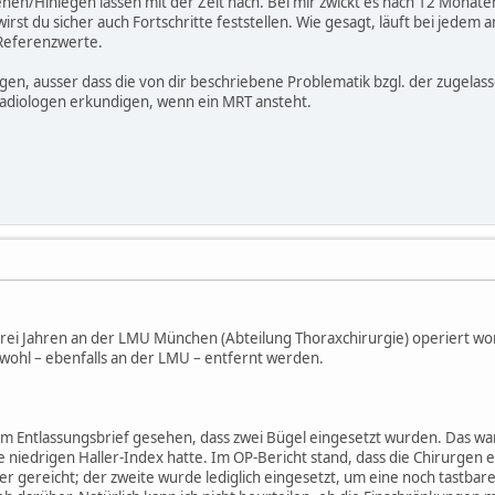
en/Hinlegen lassen mit der Zeit nach. Bei mir zwickt es nach 12 Monate
t du sicher auch Fortschritte feststellen. Wie gesagt, läuft bei jedem a
Referenzwerte.
agen, ausser dass die von dir beschriebene Problematik bzgl. der zugelas
Radiologen erkundigen, wenn ein MRT ansteht.
 drei Jahren an der LMU München (Abteilung Thoraxchirurgie) operiert wo
 wohl – ebenfalls an der LMU – entfernt werden.
em Entlassungsbrief gesehen, dass zwei Bügel eingesetzt wurden. Das wa
se niedrigen Haller-Index hatte. Im OP-Bericht stand, dass die Chirurge
er gereicht; der zweite wurde lediglich eingesetzt, um eine noch tastbare