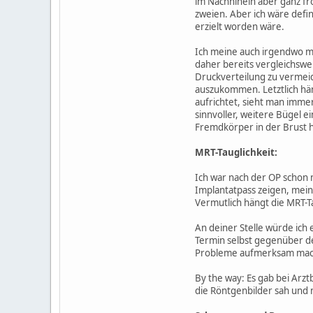
im Nachhinein aber ganz fr
zweien. Aber ich wäre defi
erzielt worden wäre.
Ich meine auch irgendwo m
daher bereits vergleichswe
Druckverteilung zu vermeid
auszukommen. Letztlich hän
aufrichtet, sieht man immer
sinnvoller, weitere Bügel e
Fremdkörper in der Brust h
MRT-Tauglichkeit:
Ich war nach der OP schon m
Implantatpass zeigen, mein
Vermutlich hängt die MRT-Tau
An deiner Stelle würde ich
Termin selbst gegenüber de
Probleme aufmerksam machen
By the way: Es gab bei Arz
die Röntgenbilder sah und me