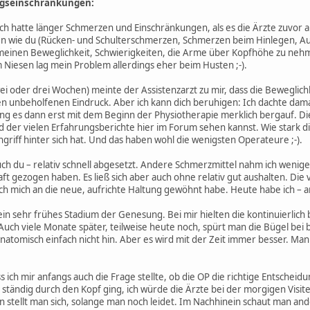
gseinschränkungen:
 Ich hatte länger Schmerzen und Einschränkungen, als es die Ärzte zuvor 
nen wie du (Rücken- und Schulterschmerzen, Schmerzen beim Hinlegen, Au
meinen Beweglichkeit, Schwierigkeiten, die Arme über Kopfhöhe zu ne
m Niesen lag mein Problem allerdings eher beim Husten ;-).
i oder drei Wochen) meinte der Assistenzarzt zu mir, dass die Beweglich
en unbeholfenen Eindruck. Aber ich kann dich beruhigen: Ich dachte da
ing es dann erst mit dem Beginn der Physiotherapie merklich bergauf. Di
d der vielen Erfahrungsberichte hier im Forum sehen kannst. Wie stark d
riff hinter sich hat. Und das haben wohl die wenigsten Operateure ;-).
auch du – relativ schnell abgesetzt. Andere Schmerzmittel nahm ich wenig
haft gezogen haben. Es ließ sich aber auch ohne relativ gut aushalten. D
 ich mich an die neue, aufrichte Haltung gewöhnt habe. Heute habe ich – 
 ein sehr frühes Stadium der Genesung. Bei mir hielten die kontinuierli
Auch viele Monate später, teilweise heute noch, spürt man die Bügel be
natomisch einfach nicht hin. Aber es wird mit der Zeit immer besser. Man
s ich mir anfangs auch die Frage stellte, ob die OP die richtige Entscheidu
ständig durch den Kopf ging, ich würde die Ärzte bei der morgigen Visite bi
n stellt man sich, solange man noch leidet. Im Nachhinein schaut man and