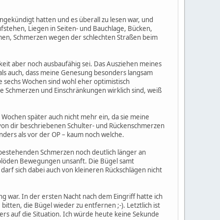
angekündigt hatten und es überall zu lesen war, und
fstehen, Liegen in Seiten- und Bauchlage, Bücken,
hmen, Schmerzen wegen der schlechten Straßen beim
keit aber noch ausbaufähig sei. Das Ausziehen meines
mals auch, dass meine Genesung besonders langsam
e sechs Wochen sind wohl eher optimistisch
ie Schmerzen und Einschränkungen wirklich sind, weiß
e Wochen später auch nicht mehr ein, da sie meine
ie von dir beschriebenen Schulter- und Rückenschmerzen
anders als vor der OP – kaum noch welche.
ch bestehenden Schmerzen noch deutlich länger an
i blöden Bewegungen unsanft. Die Bügel samt
 darf sich dabei auch von kleineren Rückschlägen nicht
ng war. In der ersten Nacht nach dem Eingriff hatte ich
tten, die Bügel wieder zu entfernen ;-). Letztlich ist
ers auf die Situation. Ich würde heute keine Sekunde