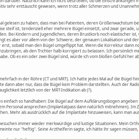
oh darüber. Natürlich kann ich nicht beurteilen, ob die Einschränkungen
nitiv sehr enttäuscht gewesen, wenn trotz aller Schmerzen und Unannehml
al gelesen zu haben, dass man bei Patienten, deren Größenwachstum ber
ise steif ist, tendenziell eher mehrere Bügel einsetzt, und zwar gerade,
en. Bei Kindern und Jugendlichen, deren Brustkorb noch elastischer is
gt es aber vor allem von der Schwere, der genauen Lokalisation und der 
 erst, sobald man den Bügel umgeflippt hat. Wenn die Korrektur dann noch
inzubringen, als den Trichter halb-korrigiert zu belassen. Ich persönlich 
abe. Ob es ein oder zwei Bügel sind, würde ich vom bloßen Gefühl her a
ehrfach in der Röhre (CT und MRT). Ich hatte jedes Mal auf die Bügel hi
te dann aber nur, dass die Bügel kein Problem darstellten. Auch der Rad
glichkeit letztlich von der MRT-Indikation ab (?).
 es einfach so handhaben: Die Bügel auf dem Aufklärungsbogen angeben 
m Personal ansprechen (Implantatpass dann natürlich mitnehmen). Im Zw
. Mehr als ausdrücklich auf die Implantate hinzuweisen, kann man aus 
tbesuchen immer wieder merkwürdige und lustige Situationen. Mein Orth
inte nur "heftig". Seine Arzthelferin sagte, ich hätte ihr sagen müssen, d