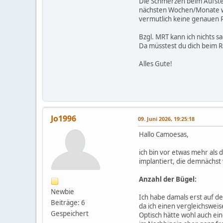
Die Schmerzen beim Aufsteh
nächsten Wochen/Monate wirs
vermutlich keine genauen 
Bzgl. MRT kann ich nichts s
Da müsstest du dich beim 
Alles Gute!
Jo1996
09. Juni 2026, 19:25:18
Hallo Camoesas,
ich bin vor etwas mehr als
implantiert, die demnächst
Anzahl der Bügel:
Newbie
Ich habe damals erst auf d
Beiträge: 6
da ich einen vergleichswei
Gespeichert
Optisch hätte wohl auch ein