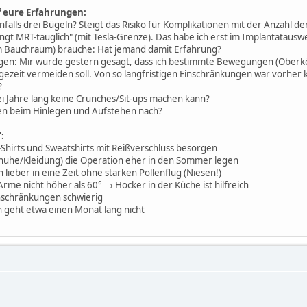
f eure Erfahrungen:
falls drei Bügeln? Steigt das Risiko für Komplikationen mit der Anzahl de
dingt MRT-tauglich" (mit Tesla-Grenze). Das habe ich erst im Implantatau
 Bauchraum) brauche: Hat jemand damit Erfahrung?
n: Mir wurde gestern gesagt, dass ich bestimmte Bewegungen (Oberkör
zeit vermeiden soll. Von so langfristigen Einschränkungen war vorher k
?
ei Jahre lang keine Crunches/Sit-ups machen kann?
en beim Hinlegen und Aufstehen nach?
:
-Shirts und Sweatshirts mit Reißverschluss besorgen
huhe/Kleidung) die Operation eher in den Sommer legen
 lieber in eine Zeit ohne starken Pollenflug (Niesen!)
rme nicht höher als 60° → Hocker in der Küche ist hilfreich
inschränkungen schwierig
 geht etwa einen Monat lang nicht