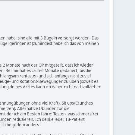
en habe, sind alle mit 3 Bügeln versorgt worden. Das
 Bügel geringer ist (zumindest habe ich das von meinen
 2 Monate nach der OP mitgeteilt, dass ich wieder
n. Bei mir hat es ca. 5-6 Monate gedauert, bis die
 langsam rantasten und sich anfangs nicht zuviel
 Beuge- und Rotations-Bewegungen zu üben (soweit es
ung deines Arztes kann ich daher nicht nachvollziehen
hnungübungen ohne viel Kraft). Sit ups/Crunches
hmerzen). Alternative Übungen für die
it der ich am Besten fahre: Testen, was schmerzfrei
ungen reduzieren. Ich denke jeder TB-Patient
auch bei jedem anders.