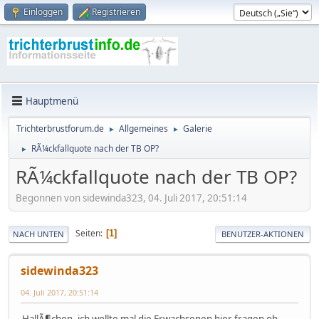
Einloggen
Registrieren
Hauptmenü
Trichterbrustforum.de
Allgemeines
Galerie
►
►
RÃ¼ckfallquote nach der TB OP?
►
RÃ¼ckfallquote nach der TB OP?
Begonnen von sidewinda323, 04. Juli 2017, 20:51:14
Seiten
1
NACH UNTEN
BENUTZER-AKTIONEN
sidewinda323
04. Juli 2017, 20:51:14
HallÃ¶chen, ich wollte mal die Erwachsenen hier fragen ob