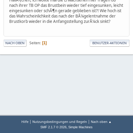
nach ihrer TB OP das Brustbein wieder tief eingesunken, leicht
eingesunken oder schÃ¶n gerade geblieben ist?! Wie hoch ist
das Wahrscheinlichkeit das nach der BÃ¼gelentnahme der
Brustkorb wieder in die Anfangsstellung zurÃ¼ck sinkt?
Seiten
1
NACH OBEN
BENUTZER-AKTIONEN
|
|
Hilfe
Nutzungsbedingungen und Regeln
Nach oben ▲
,
SMF 2.1.7 © 2026
Simple Machines