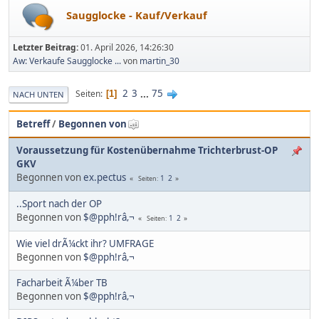
Saugglocke - Kauf/Verkauf
Letzter Beitrag:
01. April 2026, 14:26:30
Aw: Verkaufe Saugglocke ...
von
martin_30
2
3
...
75
Seiten
1
NACH UNTEN
Betreff
/
Begonnen von
Voraussetzung für Kostenübernahme Trichterbrust-OP
GKV
Begonnen von
ex.pectus
1
2
Seiten
..Sport nach der OP
Begonnen von
$@pph!râ‚¬
1
2
Seiten
Wie viel drÃ¼ckt ihr? UMFRAGE
Begonnen von
$@pph!râ‚¬
Facharbeit Ã¼ber TB
Begonnen von
$@pph!râ‚¬