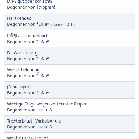
DIPS gut oder schlecht?
Begonnen von
$@pph!râ‚¬
Haller-Index
Begonnen von
*LiNa*
1
2
3
Seiten
PlÃ¶tzlich aufgetaucht
Begonnen von
*LiNa*
Dr. Wassenberg
Begonnen von
*LiNa*
Wiederbelebung
Begonnen von
*LiNa*
(Schul-)sport
Begonnen von
*LiNa*
Wichtige Frage wegen verformten Rippen
Begonnen von
-casio18-
Trichterbrust - WirbelsÃ¤ule
Begonnen von
-casio18-
Welche OP Methode?