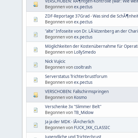
VERSCHOBEN: RÃ¶ntgen-Kontrolle (war: Wie weit
Begonnen von
ex.pectus
ZDF-Reportage 37Grad - Was sind die SchÃ¶nheit
Begonnen von
ex.pectus
"alte" Infoseite von Dr. LÃ¼tzenberg an der Char
Begonnen von
ex.pectus
Möglichkeiten der Kostenübernahme für Operat
Begonnen von
LollySmedo
Nick Vujicic
Begonnen von
cooltrash
Serverstatus Trichterbrustforum
Begonnen von
ex.pectus
VERSCHOBEN: Fallschirmspringen
Begonnen von
Kosmo
Verschenke 3x "Slimmer Belt"
Begonnen von
TB_Midow
Ja ja der MDK - lÃ¤cherlich
Begonnen von
FUCK_IKK_CLASSIC
Jugendliche und Trichterbrust