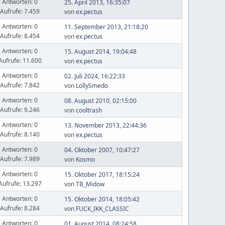
Antworten: 0
25. April 2013, 16:35:07
Aufrufe: 7.459
von
ex.pectus
Antworten: 0
11. September 2013, 21:18:20
Aufrufe: 8.454
von
ex.pectus
Antworten: 0
15. August 2014, 19:04:48
Aufrufe: 11.600
von
ex.pectus
Antworten: 0
02. Juli 2024, 16:22:33
Aufrufe: 7.842
von
LollySmedo
Antworten: 0
08. August 2010, 02:15:00
Aufrufe: 9.246
von
cooltrash
Antworten: 0
13. November 2013, 22:44:36
Aufrufe: 8.140
von
ex.pectus
Antworten: 0
04. Oktober 2007, 10:47:27
Aufrufe: 7.989
von
Kosmo
Antworten: 0
15. Oktober 2017, 18:15:24
Aufrufe: 13.297
von
TB_Midow
Antworten: 0
15. Oktober 2014, 18:05:42
Aufrufe: 8.284
von
FUCK_IKK_CLASSIC
Antworten: 0
01. August 2014, 08:24:58