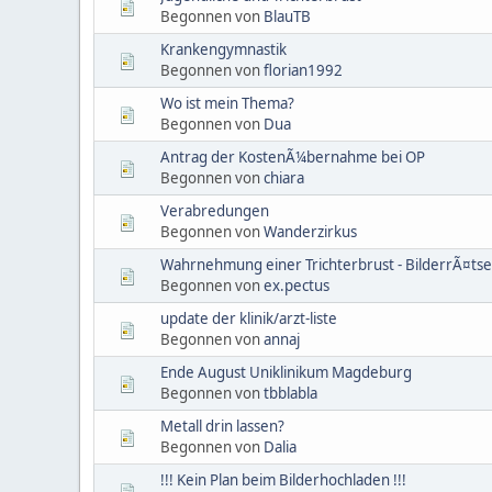
Begonnen von
BlauTB
Krankengymnastik
Begonnen von
florian1992
Wo ist mein Thema?
Begonnen von
Dua
Antrag der KostenÃ¼bernahme bei OP
Begonnen von
chiara
Verabredungen
Begonnen von
Wanderzirkus
Wahrnehmung einer Trichterbrust - BilderrÃ¤tse
Begonnen von
ex.pectus
update der klinik/arzt-liste
Begonnen von
annaj
Ende August Uniklinikum Magdeburg
Begonnen von
tbblabla
Metall drin lassen?
Begonnen von
Dalia
!!! Kein Plan beim Bilderhochladen !!!