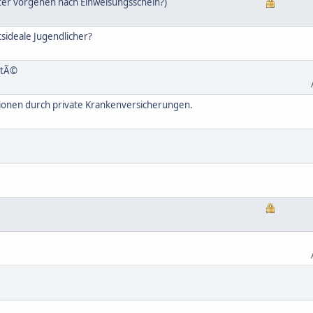
er vorgehen nach Einweisungsschein?)
sideale Jugendlicher?
itÃ©
ionen durch private Krankenversicherungen.