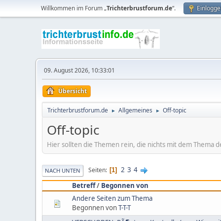
Willkommen im Forum „
Trichterbrustforum.de
“.
Einlogge
09. August 2026, 10:33:01
Übersicht
Trichterbrustforum.de
Allgemeines
Off-topic
►
►
Off-topic
Hier sollten die Themen rein, die nichts mit dem Thema 
2
3
4
Seiten
1
NACH UNTEN
Betreff
/
Begonnen von
Andere Seiten zum Thema
Begonnen von
T-T-T