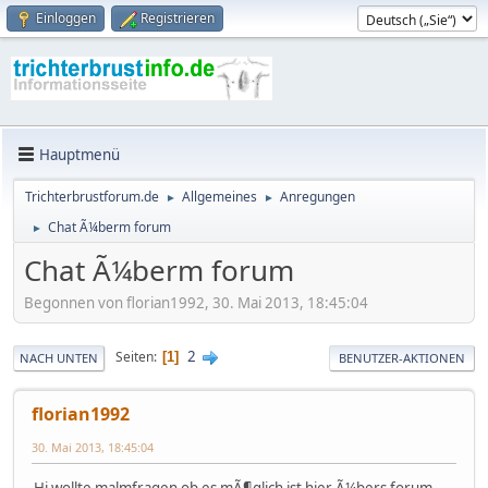
Einloggen
Registrieren
Hauptmenü
Trichterbrustforum.de
Allgemeines
Anregungen
►
►
Chat Ã¼berm forum
►
Chat Ã¼berm forum
Begonnen von florian1992, 30. Mai 2013, 18:45:04
2
Seiten
1
NACH UNTEN
BENUTZER-AKTIONEN
florian1992
30. Mai 2013, 18:45:04
Hi wollte malmfragen ob es mÃ¶glich ist hier Ã¼bers forum