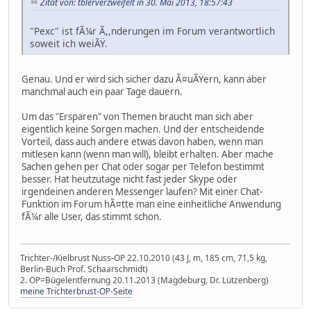
Zitat von: tblerverzweifelt in 30. Mai 2013, 18:57:43
"Pexc" ist fÃ¼r Ã,,nderungen im Forum verantwortlich
soweit ich weiÃŸ.
Genau. Und er wird sich sicher dazu Ã¤uÃŸern, kann aber
manchmal auch ein paar Tage dauern.
Um das "Ersparen" von Themen braucht man sich aber
eigentlich keine Sorgen machen. Und der entscheidende
Vorteil, dass auch andere etwas davon haben, wenn man
mitlesen kann (wenn man will), bleibt erhalten. Aber mache
Sachen gehen per Chat oder sogar per Telefon bestimmt
besser. Hat heutzutage nicht fast jeder Skype oder
irgendeinen anderen Messenger laufen? Mit einer Chat-
Funktion im Forum hÃ¤tte man eine einheitliche Anwendung
fÃ¼r alle User, das stimmt schon.
Trichter-/Kielbrust Nuss-OP 22.10.2010 (43 J, m, 185 cm, 71,5 kg,
Berlin-Buch Prof. Schaarschmidt)
2. OP=Bügelentfernung 20.11.2013 (Magdeburg, Dr. Lützenberg)
meine Trichterbrust-OP-Seite