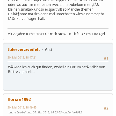
oder wo auch immer einen livechat hinzubekommen ,fÃ¼r
kleinen smaltalk undso erspart vllt so Manche themen.
Da kÃ¶nnte ma sich dann mal unterhalten wies einemmgeht
fÃ¼r kurze fragen halt.
Mit 20 Jahre Trichterbrust OP nach Nuss. TB-Tiefe: 3,5 cm 1 BÃ¼gel
tblerverzweifelt
Gast
30. Mai 2013, 18:47:21
#1
WÃ¼rde ich auch gut finden, wobei ein Forum natÃ¼rlich von
BeitrÃ¤gen lebt.
florian1992
30. Mai 2013, 18:49:45
#2
Letzte Bearbeitung
: 30. Mai 2013, 18:53:05 von florian1992