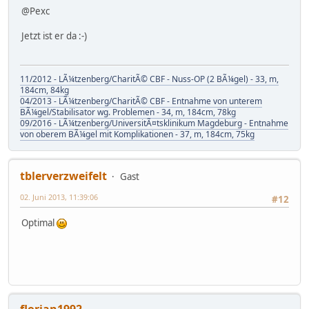
@Pexc
Jetzt ist er da :-)
11/2012 - LÃ¼tzenberg/CharitÃ© CBF - Nuss-OP (2 BÃ¼gel) - 33, m,
184cm, 84kg
04/2013 - LÃ¼tzenberg/CharitÃ© CBF - Entnahme von unterem
BÃ¼gel/Stabilisator wg. Problemen - 34, m, 184cm, 78kg
09/2016 - LÃ¼tzenberg/UniversitÃ¤tsklinikum Magdeburg - Entnahme
von oberem BÃ¼gel mit Komplikationen - 37, m, 184cm, 75kg
tblerverzweifelt
Gast
02. Juni 2013, 11:39:06
#12
Optimal
florian1992