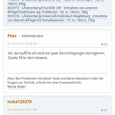
184cm, 84kg
04/2013 - LÃ¼tzenberg/CharitÃ© CBF - Entnahme von unterem
BÃ¼gel/Stabilisator wg. Problemen - 34, m, 184cm, 78kg
09/2016 - LÃ¼tzenberg/UniversitÃ¤tsklinikum Magdeburg - Entnahme
von oberem BÃ¼gel mit Komplikationen - 37, m, 184cm, 75kg
Pexc
Administrator
02. Juni 2013, 09:06:28
#10
Ah, da muÃŸte ich noch ein paar Berechtigungen korrigieren.
Danke fÃ¼r den Hinweis.
(Nur) Bei Problemen mit dieser Seite und deren Benutzern oder bei
Fragen zur Technik, schickt mir eine Privatnachricht.
Meine Bilder
mike120379
02. Juni 2013, 09:21:44
#11