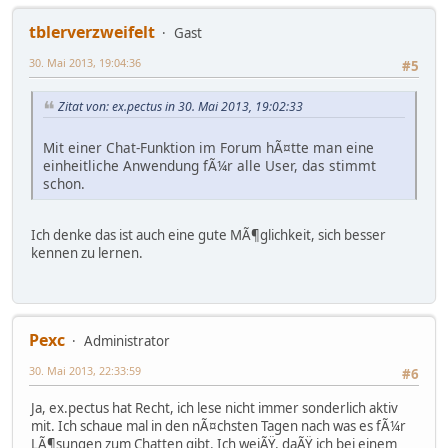
tblerverzweifelt
Gast
30. Mai 2013, 19:04:36
#5
Zitat von: ex.pectus in 30. Mai 2013, 19:02:33
Mit einer Chat-Funktion im Forum hÃ¤tte man eine
einheitliche Anwendung fÃ¼r alle User, das stimmt
schon.
Ich denke das ist auch eine gute MÃ¶glichkeit, sich besser
kennen zu lernen.
Pexc
Administrator
30. Mai 2013, 22:33:59
#6
Ja, ex.pectus hat Recht, ich lese nicht immer sonderlich aktiv
mit. Ich schaue mal in den nÃ¤chsten Tagen nach was es fÃ¼r
LÃ¶sungen zum Chatten gibt. Ich weiÃŸ, daÃŸ ich bei einem