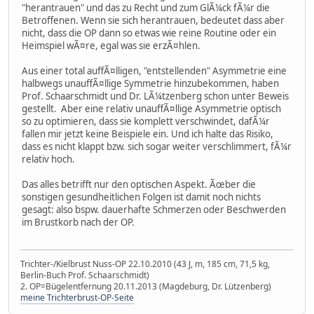
"herantrauen" und das zu Recht und zum GlÃ¼ck fÃ¼r die
Betroffenen. Wenn sie sich herantrauen, bedeutet dass aber
nicht, dass die OP dann so etwas wie reine Routine oder ein
Heimspiel wÃ¤re, egal was sie erzÃ¤hlen.
Aus einer total auffÃ¤lligen, "entstellenden" Asymmetrie eine
halbwegs unauffÃ¤llige Symmetrie hinzubekommen, haben
Prof. Schaarschmidt und Dr. LÃ¼tzenberg schon unter Beweis
gestellt. Aber eine relativ unauffÃ¤llige Asymmetrie optisch
so zu optimieren, dass sie komplett verschwindet, dafÃ¼r
fallen mir jetzt keine Beispiele ein. Und ich halte das Risiko,
dass es nicht klappt bzw. sich sogar weiter verschlimmert, fÃ¼r
relativ hoch.
Das alles betrifft nur den optischen Aspekt. Ãœber die
sonstigen gesundheitlichen Folgen ist damit noch nichts
gesagt: also bspw. dauerhafte Schmerzen oder Beschwerden
im Brustkorb nach der OP.
Trichter-/Kielbrust Nuss-OP 22.10.2010 (43 J, m, 185 cm, 71,5 kg,
Berlin-Buch Prof. Schaarschmidt)
2. OP=Bügelentfernung 20.11.2013 (Magdeburg, Dr. Lützenberg)
meine Trichterbrust-OP-Seite