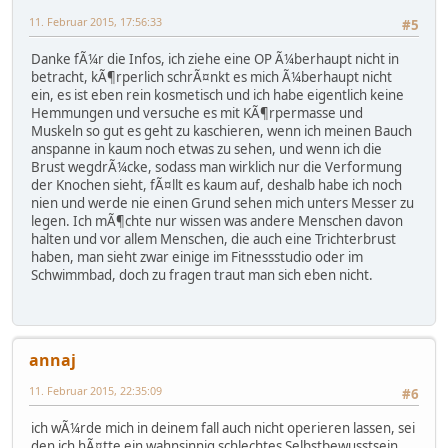
11. Februar 2015, 17:56:33
#5
Danke fÃ¼r die Infos, ich ziehe eine OP Ã¼berhaupt nicht in
betracht, kÃ¶rperlich schrÃ¤nkt es mich Ã¼berhaupt nicht
ein, es ist eben rein kosmetisch und ich habe eigentlich keine
Hemmungen und versuche es mit KÃ¶rpermasse und
Muskeln so gut es geht zu kaschieren, wenn ich meinen Bauch
anspanne in kaum noch etwas zu sehen, und wenn ich die
Brust wegdrÃ¼cke, sodass man wirklich nur die Verformung
der Knochen sieht, fÃ¤llt es kaum auf, deshalb habe ich noch
nien und werde nie einen Grund sehen mich unters Messer zu
legen. Ich mÃ¶chte nur wissen was andere Menschen davon
halten und vor allem Menschen, die auch eine Trichterbrust
haben, man sieht zwar einige im Fitnessstudio oder im
Schwimmbad, doch zu fragen traut man sich eben nicht.
annaj
11. Februar 2015, 22:35:09
#6
ich wÃ¼rde mich in deinem fall auch nicht operieren lassen, sei
den ich hÃ¤tte ein wahnsinnig schlechtes Selbstbewusstsein