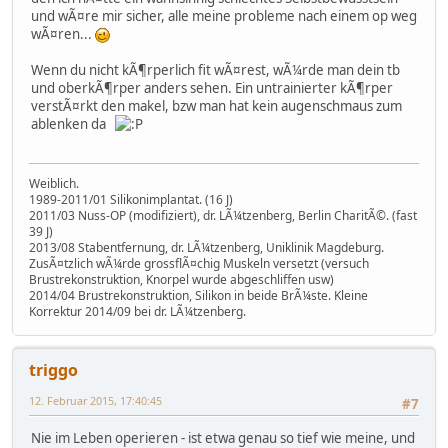
und wÃ¤re mir sicher, alle meine probleme nach einem op weg
wÃ¤ren...
Wenn du nicht kÃ¶rperlich fit wÃ¤rest, wÃ¼rde man dein tb
und oberkÃ¶rper anders sehen. Ein untrainierter kÃ¶rper
verstÃ¤rkt den makel, bzw man hat kein augenschmaus zum
ablenken da
Weiblich.
1989-2011/01 Silikonimplantat. (16 J)
2011/03 Nuss-OP (modifiziert), dr. LÃ¼tzenberg, Berlin CharitÃ©. (fast
39 J)
2013/08 Stabentfernung, dr. LÃ¼tzenberg, Uniklinik Magdeburg.
ZusÃ¤tzlich wÃ¼rde grossflÃ¤chig Muskeln versetzt (versuch
Brustrekonstruktion, Knorpel wurde abgeschliffen usw)
2014/04 Brustrekonstruktion, Silikon in beide BrÃ¼ste. Kleine
Korrektur 2014/09 bei dr. LÃ¼tzenberg.
triggo
12. Februar 2015, 17:40:45
#7
Nie im Leben operieren - ist etwa genau so tief wie meine, und