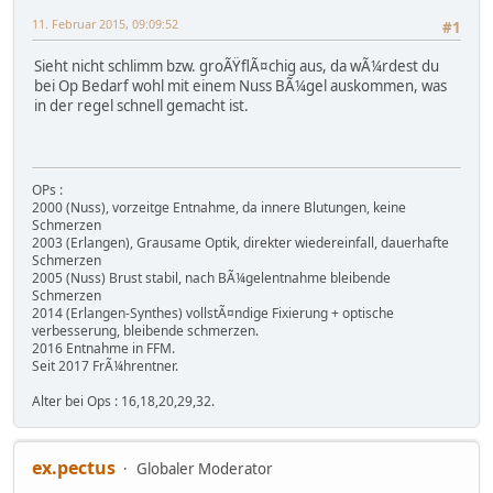
11. Februar 2015, 09:09:52
#1
Sieht nicht schlimm bzw. groÃŸflÃ¤chig aus, da wÃ¼rdest du
bei Op Bedarf wohl mit einem Nuss BÃ¼gel auskommen, was
in der regel schnell gemacht ist.
OPs :
2000 (Nuss), vorzeitge Entnahme, da innere Blutungen, keine
Schmerzen
2003 (Erlangen), Grausame Optik, direkter wiedereinfall, dauerhafte
Schmerzen
2005 (Nuss) Brust stabil, nach BÃ¼gelentnahme bleibende
Schmerzen
2014 (Erlangen-Synthes) vollstÃ¤ndige Fixierung + optische
verbesserung, bleibende schmerzen.
2016 Entnahme in FFM.
Seit 2017 FrÃ¼hrentner.
Alter bei Ops : 16,18,20,29,32.
ex.pectus
Globaler Moderator