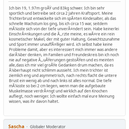
Ich bin 19, 1.97m groÃŸ und 83kg schwer. Ich bin sehr
sportlich und betreibe seit circa 2 Jahren Kraftsport. Meine
Trichterbrust entwickelte sich im spÃ¤ten Kindesalter, als das
schnelle Wachstum los ging, bis ich circa 15 war, seitdem
mÃ¼sste sich von der tiefe unverÃ¤ndert sein. Habe keinerlei
EinschrÃ¤nkungen und die Ã,,rzte meine, es wÃ¤re ein rein
kosmetischer Makel, der mit guter Haltung, Gewichtszunahme
und Sport immer unauffÃ¤lliger wird. ich selbst habe keine
Probleme damit, aber es interessiert mich immer was andere
darÃ¼ber denken, im Familien und Freundeskreis bin ich noch
nie auf negative Ã,,uÃŸerungen gestoÃŸen und es meinten
alle,dass ich mir viel groÃŸe Gedanken drum machen, da es
Ã¼berhaupt nicht schlimm aussieht. Ich mein trichter ist
ziemlich eng und asymmetrisch, nach rechts flacht die untere
Brust ein wenig ab und nach links ist alles normal. Die tiefe
mÃ¼sste so bei 2 cm liegen, wenn man die aufgebaute
Muskelmasse verdrÃ¤ngt und wirklich auf den Knochen
aufliegt, noch weniger. Ich wollte einfach mal eure Meinung
wissen, was ihr davon haltet.
Sascha
Globaler Moderator