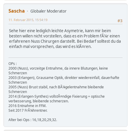
Sascha
Globaler Moderator
11. Februar 2015, 15:54:19
#3
Sehe hier eine lediglich leichte Asymetrie, kann mir beim
besten willen nicht vorstellen, dass es ein Problem fÃ¼r einen
erfahrenen Nuss Chirurgen darstellt. Bei Bedarf solltest du da
einfach mal vorsprechen, das wird es klÃ¤ren.
OPs :
2000 (Nuss), vorzeitge Entnahme, da innere Blutungen, keine
Schmerzen
2003 (Erlangen), Grausame Optik, direkter wiedereinfall, dauerhafte
Schmerzen
2005 (Nuss) Brust stabil, nach BÃ¼gelentnahme bleibende
Schmerzen
2014 (Erlangen-Synthes) vollstÃ¤ndige Fixierung + optische
verbesserung, bleibende schmerzen.
2016 Entnahme in FFM.
Seit 2017 FrÃ¼hrentner.
Alter bei Ops : 16,18,20,29,32.