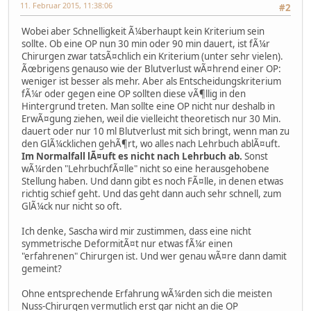
11. Februar 2015, 11:38:06
#2
Wobei aber Schnelligkeit Ã¼berhaupt kein Kriterium sein
sollte. Ob eine OP nun 30 min oder 90 min dauert, ist fÃ¼r
Chirurgen zwar tatsÃ¤chlich ein Kriterium (unter sehr vielen).
Ãœbrigens genauso wie der Blutverlust wÃ¤hrend einer OP:
weniger ist besser als mehr. Aber als Entscheidungskriterium
fÃ¼r oder gegen eine OP sollten diese vÃ¶llig in den
Hintergrund treten. Man sollte eine OP nicht nur deshalb in
ErwÃ¤gung ziehen, weil die vielleicht theoretisch nur 30 Min.
dauert oder nur 10 ml Blutverlust mit sich bringt, wenn man zu
den GlÃ¼cklichen gehÃ¶rt, wo alles nach Lehrbuch ablÃ¤uft.
Im Normalfall lÃ¤uft es nicht nach Lehrbuch ab.
Sonst
wÃ¼rden "LehrbuchfÃ¤lle" nicht so eine herausgehobene
Stellung haben. Und dann gibt es noch FÃ¤lle, in denen etwas
richtig schief geht. Und das geht dann auch sehr schnell, zum
GlÃ¼ck nur nicht so oft.
Ich denke, Sascha wird mir zustimmen, dass eine nicht
symmetrische DeformitÃ¤t nur etwas fÃ¼r einen
"erfahrenen" Chirurgen ist. Und wer genau wÃ¤re dann damit
gemeint?
Ohne entsprechende Erfahrung wÃ¼rden sich die meisten
Nuss-Chirurgen vermutlich erst gar nicht an die OP