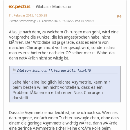
ex.pectus
Globaler Moderator
11. Februar 2015, 16:50:28
#4
Letzte Bearbeitung
: 11. Februar 2015, 16:56:29 von ex.pectus
Also, je nach dem, zu welchem Chirurgen man geht, wird eine
Vorsprache die Punkte, die ich angesprochen habe, nicht
klÃ¤ren. Der Witz dabei ist ja gerade, dass es einem von
manchen Chirurgen nicht vorher gesagt wird, sondern dass
man es erst hinterher nach der OP selber merkt. Wobei das
dann natÃ¼rlich nicht so witzig ist.
Zitat von: Sascha in 11. Februar 2015, 15:54:19
Sehe hier eine lediglich leichte Asymetrie, kann mir
beim besten willen nicht vorstellen, dass es ein
Problem fÃ¼r einen erfahrenen Nuss Chirurgen
darstellt.
Dass die Asymmetrie nur leicht ist, sehe ich auch so. Wenn es
darum ginge, einfach einen Trichter auszugleichen, ohne dass
einem die geringe Asymmetrie wichtig wÃ¤re, dann wÃ¼rde
eine geringe Asymmetrie sicher keine groÃŸe Rolle beim