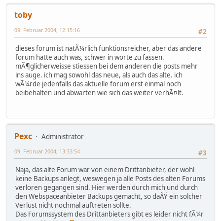
toby
09. Februar 2004, 12:15:16
#2
dieses forum ist natÃ¼rlich funktionsreicher, aber das andere
forum hatte auch was, schwer in worte zu fassen.
mÃ¶glicherweisse stiessen bei dem anderen die posts mehr
ins auge. ich mag sowohl das neue, als auch das alte. ich
wÃ¼rde jedenfalls das aktuelle forum erst einmal noch
beibehalten und abwarten wie sich das weiter verhÃ¤lt.
Pexc
Administrator
09. Februar 2004, 13:33:54
#3
Naja, das alte Forum war von einem Drittanbieter, der wohl
keine Backups anlegt, weswegen ja alle Posts des alten Forums
verloren gegangen sind. Hier werden durch mich und durch
den Webspaceanbieter Backups gemacht, so daÃŸ ein solcher
Verlust nicht nochmal auftreten sollte.
Das Forumssystem des Drittanbieters gibt es leider nicht fÃ¼r