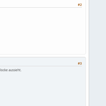
#2
#3
locke aussieht.