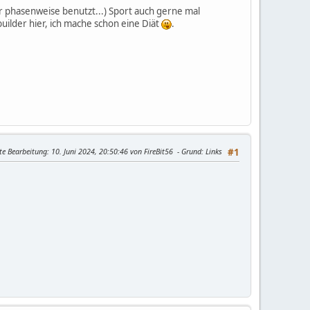
ur phasenweise benutzt...) Sport auch gerne mal
ybuilder hier, ich mache schon eine Diät
.
te Bearbeitung
: 10. Juni 2024, 20:50:46 von FireBit56
Grund
: Links
#1