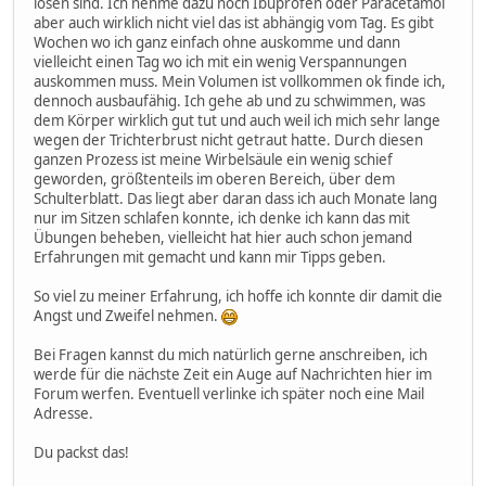
lösen sind. Ich nehme dazu noch Ibuprofen oder Paracetamol
aber auch wirklich nicht viel das ist abhängig vom Tag. Es gibt
Wochen wo ich ganz einfach ohne auskomme und dann
vielleicht einen Tag wo ich mit ein wenig Verspannungen
auskommen muss. Mein Volumen ist vollkommen ok finde ich,
dennoch ausbaufähig. Ich gehe ab und zu schwimmen, was
dem Körper wirklich gut tut und auch weil ich mich sehr lange
wegen der Trichterbrust nicht getraut hatte. Durch diesen
ganzen Prozess ist meine Wirbelsäule ein wenig schief
geworden, größtenteils im oberen Bereich, über dem
Schulterblatt. Das liegt aber daran dass ich auch Monate lang
nur im Sitzen schlafen konnte, ich denke ich kann das mit
Übungen beheben, vielleicht hat hier auch schon jemand
Erfahrungen mit gemacht und kann mir Tipps geben.
So viel zu meiner Erfahrung, ich hoffe ich konnte dir damit die
Angst und Zweifel nehmen.
Bei Fragen kannst du mich natürlich gerne anschreiben, ich
werde für die nächste Zeit ein Auge auf Nachrichten hier im
Forum werfen. Eventuell verlinke ich später noch eine Mail
Adresse.
Du packst das!