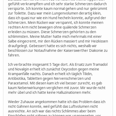
gefühlt verkrampften und ich sehr starke Schmerzen dadurch
verspürte. Ich konnte kaum normal gehen und nur gekrümmt
zur Toilette. Dazu war mein Lungenvolumen derartig klein,
dass ich quasi nur wie ein Hund hecheln konnte, aufgrund der
Schmerzen. Mein Rücken war verspannt, ich konnte meinen
rechten Arm nicht bewegen ohne quälende Schmerzen
erleiden zu müssen. Diese Schmerzen gehörten zu den
schlimmsten. Meine Mutter hatte mich mehrmals mit einer
Salbe eingecremt, mir den Rücken massiert und mir Heizkissen
draufgelegt. Gebessert hatte es sich nichts, weshalb wir
beschlossen zur Notaufnahme der Kaiserswerther Diakonie zu
fahren.
Ich verbrachte insgesamt 5 Tage dort. Als Ersatz zum Tramadol
und Novalgin erhielt ich zunächst Oxycodon gegen meine
Krampanfälle nachts. Danach erhielt ich täglich Tilidin,
Antibiotika, Tabletten gegen Nervenschmerzen und
Paracetamol. Mit diesen kam ich viel besser zurecht, es gab
kaum Nebenwirkungen verglichen mit zuvor. Mir wurde nicht
mehr übel und ich hatte keine Halluzinationen mehr.
Wieder Zuhause angekommen hatte ich das Problem dass ich
nicht Gähnen konnte, weil gefühlt das Luftvolumen nicht
ausreichte. An sich war das nichts Schlimmes aber beim
Einschlafen nicht gähnen zu können war unangenehm, vor