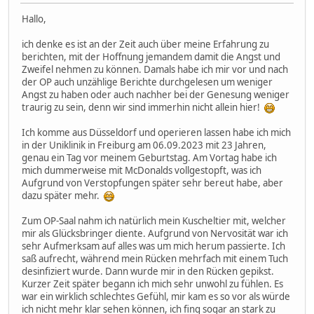
Hallo,
ich denke es ist an der Zeit auch über meine Erfahrung zu
berichten, mit der Hoffnung jemandem damit die Angst und
Zweifel nehmen zu können. Damals habe ich mir vor und nach
der OP auch unzählige Berichte durchgelesen um weniger
Angst zu haben oder auch nachher bei der Genesung weniger
traurig zu sein, denn wir sind immerhin nicht allein hier!
Ich komme aus Düsseldorf und operieren lassen habe ich mich
in der Uniklinik in Freiburg am 06.09.2023 mit 23 Jahren,
genau ein Tag vor meinem Geburtstag. Am Vortag habe ich
mich dummerweise mit McDonalds vollgestopft, was ich
Aufgrund von Verstopfungen später sehr bereut habe, aber
dazu später mehr.
Zum OP-Saal nahm ich natürlich mein Kuscheltier mit, welcher
mir als Glücksbringer diente. Aufgrund von Nervosität war ich
sehr Aufmerksam auf alles was um mich herum passierte. Ich
saß aufrecht, während mein Rücken mehrfach mit einem Tuch
desinfiziert wurde. Dann wurde mir in den Rücken gepikst.
Kurzer Zeit später begann ich mich sehr unwohl zu fühlen. Es
war ein wirklich schlechtes Gefühl, mir kam es so vor als würde
ich nicht mehr klar sehen können, ich fing sogar an stark zu