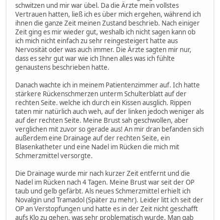
schwitzen und mir war übel. Da die Ärzte mein vollstes
Vertrauen hatten, ließ ich es über mich ergehen, während ich
ihnen die ganze Zeit meinen Zustand beschrieb. Nach einiger
Zeit ging es mir wieder gut, weshalb ich nicht sagen kann ob
ich mich nicht einfach zu sehr reingesteigert hatte aus
Nervosität oder was auch immer. Die Ärzte sagten mir nur,
dass es sehr gut war wie ich Ihnen alles was ich fühlte
genaustens beschrieben hatte.
Danach wachte ich in meinem Patientenzimmer auf. Ich hatte
stärkere Rückenschmerzen unterm Schulterblatt auf der
rechten Seite. welche ich durch ein Kissen ausglich. Rippen
taten mir natürlich auch weh, auf der linken jedoch weniger als
auf der rechten Seite. Meine Brust sah geschwollen, aber
verglichen mit zuvor so gerade aus! An mir dran befanden sich
außerdem eine Drainage auf der rechten Seite, ein
Blasenkatheter und eine Nadel im Rücken die mich mit
Schmerzmittel versorgte.
Die Drainage wurde mir nach kurzer Zeit entfernt und die
Nadel im Rücken nach 4 Tagen. Meine Brust war seit der OP
taub und gelb gefärbt. Als neues Schmerzmittel erhielt ich
Novalgin und Tramadol (Später zu mehr). Leider litt ich seit der
OP an Verstopfungen und hatte es in der Zeit nicht geschafft
aufs Klo zu gehen, was sehr problematisch wurde. Man gab