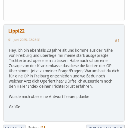
Lippi22
01. Juni 2025, 22:25:31
#1
Hey, ich bin ebenfalls 23 Jahre alt und komme aus der Nähe
von Freiburg und überlege mir meine stark ausgeprägte
Trichterbrust operieren zu lassen. Habe auch schon eine
Zusage von der Krankenkasse das diese die Kosten der OP
übernimmt. Jetzt zu meiner Frage/Fragen; Warum hast du dich
für eine OP in Freiburg entschieden und weißt du noch
welcher Arzt dich Operiert hat? Dürfte ich ausserdem noch
den Haller Index deiner Trichterbrust erfahren.
Würde mich über eine Antwort freuen, danke.
Grüße
Seiten
1
NACH OBEN
BENUTZER-AKTIONEN