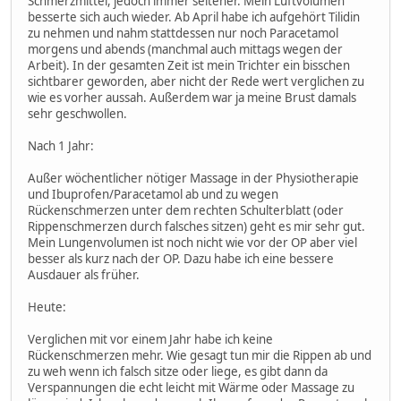
Schmerzmittel, jedoch immer seltener. Mein Luftvolumen
besserte sich auch wieder. Ab April habe ich aufgehört Tilidin
zu nehmen und nahm stattdessen nur noch Paracetamol
morgens und abends (manchmal auch mittags wegen der
Arbeit). In der gesamten Zeit ist mein Trichter ein bisschen
sichtbarer geworden, aber nicht der Rede wert verglichen zu
wie es vorher aussah. Außerdem war ja meine Brust damals
sehr geschwollen.
Nach 1 Jahr:
Außer wöchentlicher nötiger Massage in der Physiotherapie
und Ibuprofen/Paracetamol ab und zu wegen
Rückenschmerzen unter dem rechten Schulterblatt (oder
Rippenschmerzen durch falsches sitzen) geht es mir sehr gut.
Mein Lungenvolumen ist noch nicht wie vor der OP aber viel
besser als kurz nach der OP. Dazu habe ich eine bessere
Ausdauer als früher.
Heute:
Verglichen mit vor einem Jahr habe ich keine
Rückenschmerzen mehr. Wie gesagt tun mir die Rippen ab und
zu weh wenn ich falsch sitze oder liege, es gibt dann da
Verspannungen die echt leicht mit Wärme oder Massage zu