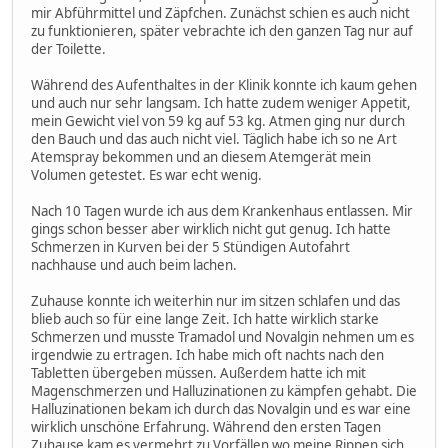
mir Abführmittel und Zäpfchen. Zunächst schien es auch nicht
zu funktionieren, später vebrachte ich den ganzen Tag nur auf
der Toilette.
Während des Aufenthaltes in der Klinik konnte ich kaum gehen
und auch nur sehr langsam. Ich hatte zudem weniger Appetit,
mein Gewicht viel von 59 kg auf 53 kg. Atmen ging nur durch
den Bauch und das auch nicht viel. Täglich habe ich so ne Art
Atemspray bekommen und an diesem Atemgerät mein
Volumen getestet. Es war echt wenig.
Nach 10 Tagen wurde ich aus dem Krankenhaus entlassen. Mir
gings schon besser aber wirklich nicht gut genug. Ich hatte
Schmerzen in Kurven bei der 5 Stündigen Autofahrt
nachhause und auch beim lachen.
Zuhause konnte ich weiterhin nur im sitzen schlafen und das
blieb auch so für eine lange Zeit. Ich hatte wirklich starke
Schmerzen und musste Tramadol und Novalgin nehmen um es
irgendwie zu ertragen. Ich habe mich oft nachts nach den
Tabletten übergeben müssen. Außerdem hatte ich mit
Magenschmerzen und Halluzinationen zu kämpfen gehabt. Die
Halluzinationen bekam ich durch das Novalgin und es war eine
wirklich unschöne Erfahrung. Während den ersten Tagen
Zuhause kam es vermehrt zu Vorfällen wo meine Rippen sich