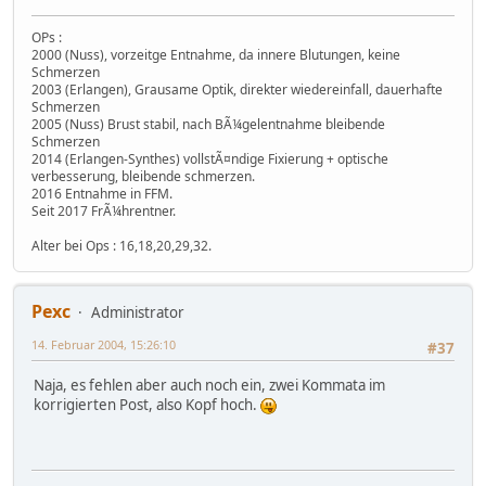
OPs :
2000 (Nuss), vorzeitge Entnahme, da innere Blutungen, keine
Schmerzen
2003 (Erlangen), Grausame Optik, direkter wiedereinfall, dauerhafte
Schmerzen
2005 (Nuss) Brust stabil, nach BÃ¼gelentnahme bleibende
Schmerzen
2014 (Erlangen-Synthes) vollstÃ¤ndige Fixierung + optische
verbesserung, bleibende schmerzen.
2016 Entnahme in FFM.
Seit 2017 FrÃ¼hrentner.
Alter bei Ops : 16,18,20,29,32.
Pexc
Administrator
14. Februar 2004, 15:26:10
#37
Naja, es fehlen aber auch noch ein, zwei Kommata im
korrigierten Post, also Kopf hoch.