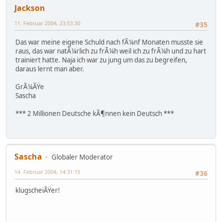
Jackson
11. Februar 2004, 23:53:30
#35
Das war meine eigene Schuld nach fÃ¼nf Monaten musste sie
raus, das war natÃ¼rlich zu frÃ¼h weil ich zu frÃ¼h und zu hart
trainiert hatte. Naja ich war zu jung um das zu begreifen,
daraus lernt man aber.
GrÃ¼ÃŸe
Sascha
*** 2 Millionen Deutsche kÃ¶nnen kein Deutsch ***
Sascha
Globaler Moderator
14. Februar 2004, 14:31:15
#36
klugscheiÃŸer!