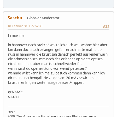
Sascha
Globaler Moderator
10. Februar 2004, 22:57:30
#32
hi maxime
in hannover nach ravitch? wollte ich auch weil wohne hier aber
bin dann doch nach erlangen gefahren.ich hatte mal ne op
nuss in hannover die brust sah danach perfekt aus leider warn
die schmerzen schlimm nach der erlanger op siehts optisch
nicht sogut aus aber man ist schnell wieder fit.
wann wirst du operiert?und von wem? petersen?
wennde willst kann ich mal zu besuch kommen dann kann ich
dir meine narbengallerie zeigen am 20 mÃ¤rz wird meine
brust in erlangen weiter ausgebessert+ rippen.
grÃ¼ÃŸe
sascha
OPs :
2000 (Nuss), vorzeitge Entnahme, da innere Blutungen, keine