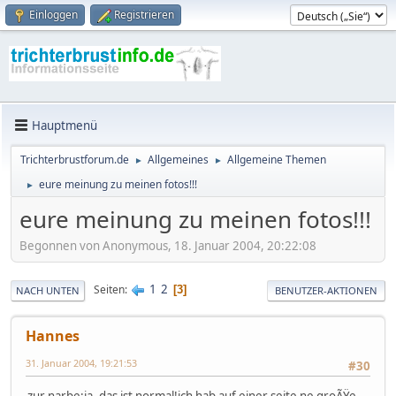
Einloggen
Registrieren
Hauptmenü
Trichterbrustforum.de
Allgemeines
Allgemeine Themen
►
►
eure meinung zu meinen fotos!!!
►
eure meinung zu meinen fotos!!!
Begonnen von Anonymous, 18. Januar 2004, 20:22:08
1
2
Seiten
3
NACH UNTEN
BENUTZER-AKTIONEN
Hannes
31. Januar 2004, 19:21:53
#30
zur narbe:ja, das ist normal!ich hab auf einer seite ne groÃŸe