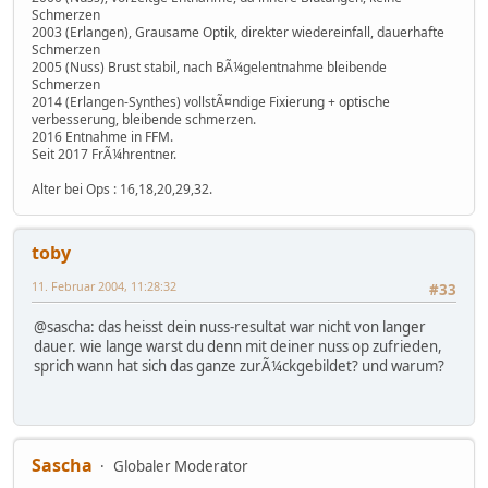
Schmerzen
2003 (Erlangen), Grausame Optik, direkter wiedereinfall, dauerhafte
Schmerzen
2005 (Nuss) Brust stabil, nach BÃ¼gelentnahme bleibende
Schmerzen
2014 (Erlangen-Synthes) vollstÃ¤ndige Fixierung + optische
verbesserung, bleibende schmerzen.
2016 Entnahme in FFM.
Seit 2017 FrÃ¼hrentner.
Alter bei Ops : 16,18,20,29,32.
toby
11. Februar 2004, 11:28:32
#33
@sascha: das heisst dein nuss-resultat war nicht von langer
dauer. wie lange warst du denn mit deiner nuss op zufrieden,
sprich wann hat sich das ganze zurÃ¼ckgebildet? und warum?
Sascha
Globaler Moderator