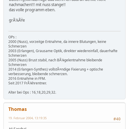
nachmachen!!! mit nuss stange!!
das volle programm eben.
grÃ¼ÃŸe
OPs :
2000 (Nuss), vorzeitge Entnahme, da innere Blutungen, keine
Schmerzen
2003 (Erlangen), Grausame Optik, direkter wiedereinfall, dauerhafte
Schmerzen
2005 (Nuss) Brust stabil, nach BÃ¼gelentnahme bleibende
Schmerzen
2014 (Erlangen-Synthes) vollstÃ¤ndige Fixierung + optische
verbesserung, bleibende schmerzen.
2016 Entnahme in FFM.
Seit 2017 FrÃ¼hrentner.
Alter bei Ops : 16,18,20,29,32.
Thomas
19. Februar 2004, 13:19:35
#40
Hi Sascha!