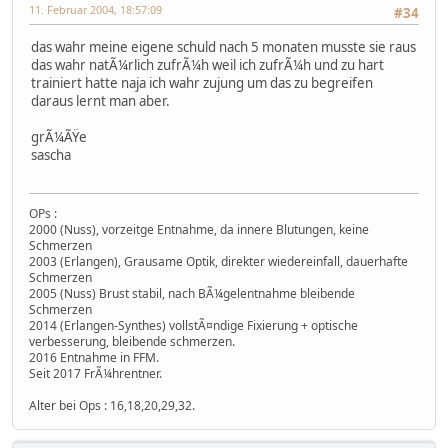
11. Februar 2004, 18:57:09
#34
das wahr meine eigene schuld nach 5 monaten musste sie raus
das wahr natÃ¼rlich zufrÃ¼h weil ich zufrÃ¼h und zu hart
trainiert hatte naja ich wahr zujung um das zu begreifen
daraus lernt man aber.
grÃ¼ÃŸe
sascha
OPs :
2000 (Nuss), vorzeitge Entnahme, da innere Blutungen, keine
Schmerzen
2003 (Erlangen), Grausame Optik, direkter wiedereinfall, dauerhafte
Schmerzen
2005 (Nuss) Brust stabil, nach BÃ¼gelentnahme bleibende
Schmerzen
2014 (Erlangen-Synthes) vollstÃ¤ndige Fixierung + optische
verbesserung, bleibende schmerzen.
2016 Entnahme in FFM.
Seit 2017 FrÃ¼hrentner.
Alter bei Ops : 16,18,20,29,32.