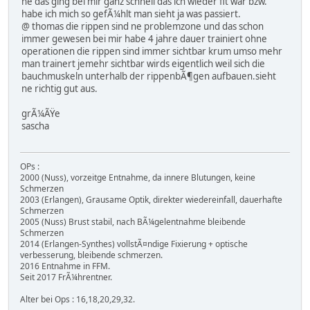
ne das ging bei mir ganz schnell das ich wieder fit war bzw.
habe ich mich so gefÃ¼hlt man sieht ja was passiert.
@ thomas die rippen sind ne problemzone und das schon
immer gewesen bei mir habe 4 jahre dauer trainiert ohne
operationen die rippen sind immer sichtbar krum umso mehr
man trainert jemehr sichtbar wirds eigentlich weil sich die
bauchmuskeln unterhalb der rippenbÃ¶gen aufbauen.sieht
ne richtig gut aus.
grÃ¼ÃŸe
sascha
OPs :
2000 (Nuss), vorzeitge Entnahme, da innere Blutungen, keine
Schmerzen
2003 (Erlangen), Grausame Optik, direkter wiedereinfall, dauerhafte
Schmerzen
2005 (Nuss) Brust stabil, nach BÃ¼gelentnahme bleibende
Schmerzen
2014 (Erlangen-Synthes) vollstÃ¤ndige Fixierung + optische
verbesserung, bleibende schmerzen.
2016 Entnahme in FFM.
Seit 2017 FrÃ¼hrentner.
Alter bei Ops : 16,18,20,29,32.