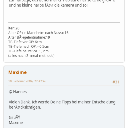
und ne kleine narbe fÃ¼r die kamera und so!
lter: 20
Alter OP (in Mannheim nach Nuss): 16
Alter BÃ¼gelentnahme:19
TB-Tiefe vor OP: 6cm
TB-Tiefe nach OP: <0,5cm
TB-Tiefe heute: ca. 1,3cm
(alles nach 2-lineal-methode)
Maxime
10. Februar 2004, 22:42:48
#31
@ Hannes
Vielen Dank. Ich werde Deine Tipps bei meiner Entscheidung
berÃ¼cksichtigen.
GruÃŸ
Maxime