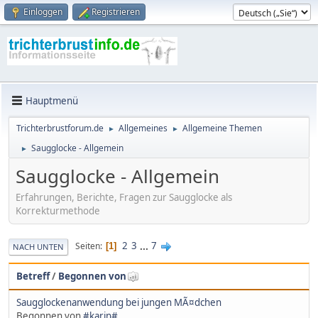
Einloggen
Registrieren
Hauptmenü
Trichterbrustforum.de
Allgemeines
Allgemeine Themen
►
►
Saugglocke - Allgemein
►
Saugglocke - Allgemein
Erfahrungen, Berichte, Fragen zur Saugglocke als
Korrekturmethode
2
3
...
7
Seiten
1
NACH UNTEN
Betreff
/
Begonnen von
Saugglockenanwendung bei jungen MÃ¤dchen
Begonnen von
#karin#