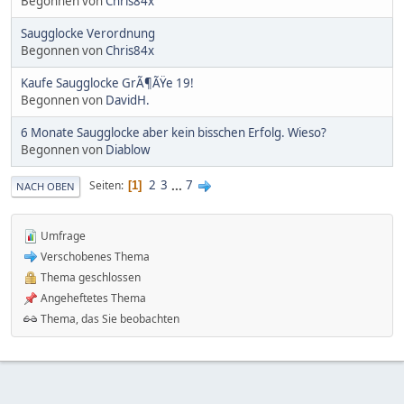
Begonnen von
Chris84x
Saugglocke Verordnung
Begonnen von
Chris84x
Kaufe Saugglocke GrÃ¶ÃŸe 19!
Begonnen von
DavidH.
6 Monate Saugglocke aber kein bisschen Erfolg. Wieso?
Begonnen von
Diablow
2
3
...
7
Seiten
1
NACH OBEN
Umfrage
Verschobenes Thema
Thema geschlossen
Angeheftetes Thema
Thema, das Sie beobachten